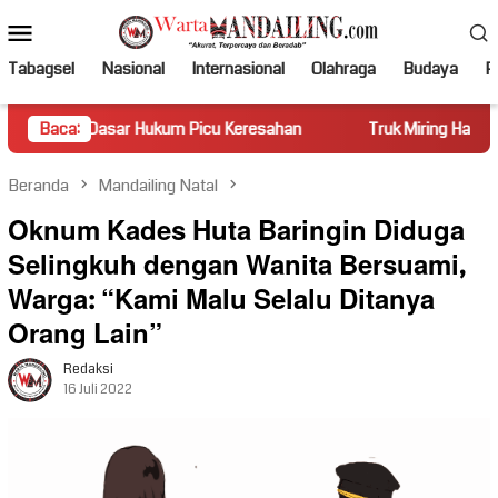
Loncat
Menu
ke
Mobile
konten
Tabagsel
Nasional
Internasional
Olahraga
Budaya
Po
r Hukum Picu Keresahan
Baca:
Truk Miring Hambat Arus Lalu Lint
Beranda
Mandailing Natal
Oknum Kades Huta Baringin Diduga
Selingkuh dengan Wanita Bersuami,
Warga: “Kami Malu Selalu Ditanya
Orang Lain”
Redaksi
16 Juli 2022