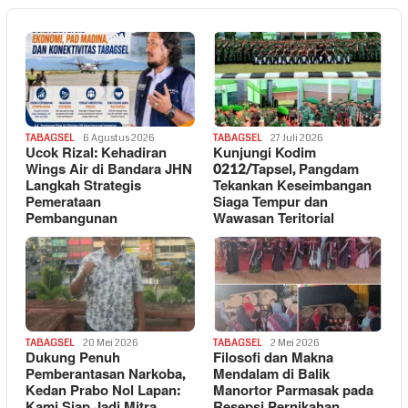
TABAGSEL
6 Agustus 2026
TABAGSEL
27 Juli 2026
Ucok Rizal: Kehadiran
Kunjungi Kodim
Wings Air di Bandara JHN
0212/Tapsel, Pangdam
Langkah Strategis
Tekankan Keseimbangan
Pemerataan
Siaga Tempur dan
Pembangunan
Wawasan Teritorial
TABAGSEL
20 Mei 2026
TABAGSEL
2 Mei 2026
Dukung Penuh
Filosofi dan Makna
Pemberantasan Narkoba,
Mendalam di Balik
Kedan Prabo Nol Lapan:
Manortor Parmasak pada
Kami Siap Jadi Mitra
Resepsi Pernikahan