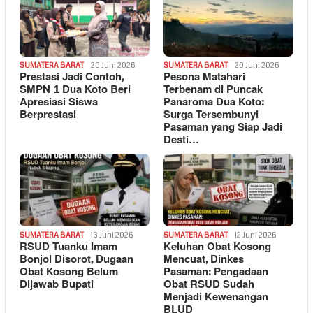
SUMATERA BARAT
20 Juni 2026
SUMATERA BARAT
20 Juni 2026
Prestasi Jadi Contoh,
Pesona Matahari
SMPN 1 Dua Koto Beri
Terbenam di Puncak
Apresiasi Siswa
Panaroma Dua Koto:
Berprestasi
Surga Tersembunyi
Pasaman yang Siap Jadi
Desti…
SUMATERA BARAT
13 Juni 2026
SUMATERA BARAT
12 Juni 2026
RSUD Tuanku Imam
Keluhan Obat Kosong
Bonjol Disorot, Dugaan
Mencuat, Dinkes
Obat Kosong Belum
Pasaman: Pengadaan
Dijawab Bupati
Obat RSUD Sudah
Menjadi Kewenangan
BLUD