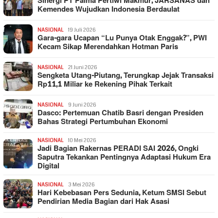
Sinergi PT Palma Pertiwi Makmur, JARSANAS dan
Kemendes Wujudkan Indonesia Berdaulat
NASIONAL
19 Juli 2026
Gara-gara Ucapan “Lu Punya Otak Enggak?”, PWI
Kecam Sikap Merendahkan Hotman Paris
NASIONAL
21 Juni 2026
Sengketa Utang-Piutang, Terungkap Jejak Transaksi
Rp11,1 Miliar ke Rekening Pihak Terkait
NASIONAL
9 Juni 2026
Dasco: Pertemuan Chatib Basri dengan Presiden
Bahas Strategi Pertumbuhan Ekonomi
NASIONAL
10 Mei 2026
Jadi Bagian Rakernas PERADI SAI 2026, Ongki
Saputra Tekankan Pentingnya Adaptasi Hukum Era
Digital
NASIONAL
3 Mei 2026
Hari Kebebasan Pers Sedunia, Ketum SMSI Sebut
Pendirian Media Bagian dari Hak Asasi