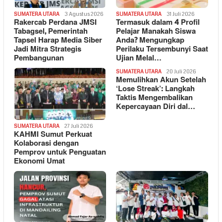
SUMATERA UTARA
3 Agustus 2026
SUMATERA UTARA
31 Juli 2026
Rakercab Perdana JMSI
Termasuk dalam 4 Profil
Tabagsel, Pemerintah
Pelajar Manakah Siswa
Tapsel Harap Media Siber
Anda? Mengungkap
Jadi Mitra Strategis
Perilaku Tersembunyi Saat
Pembangunan
Ujian Melal…
SUMATERA UTARA
20 Juli 2026
Memulihkan Akun Setelah
‘Lose Streak’: Langkah
Taktis Mengembalikan
Kepercayaan Diri dal…
SUMATERA UTARA
27 Juli 2026
KAHMI Sumut Perkuat
Kolaborasi dengan
Pemprov untuk Penguatan
Ekonomi Umat