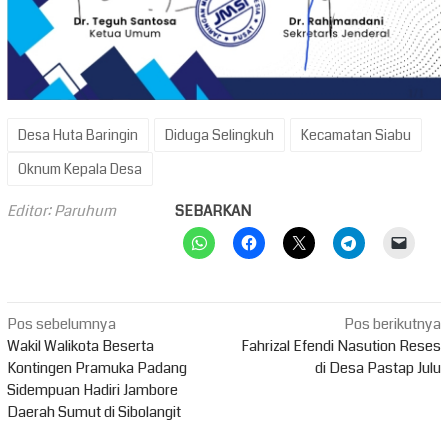
Desa Huta Baringin
Diduga Selingkuh
Kecamatan Siabu
Oknum Kepala Desa
Editor: Paruhum
SEBARKAN
Navigasi
Pos sebelumnya
Pos berikutnya
pos
Wakil Walikota Beserta
Fahrizal Efendi Nasution Reses
Kontingen Pramuka Padang
di Desa Pastap Julu
Sidempuan Hadiri Jambore
Daerah Sumut di Sibolangit