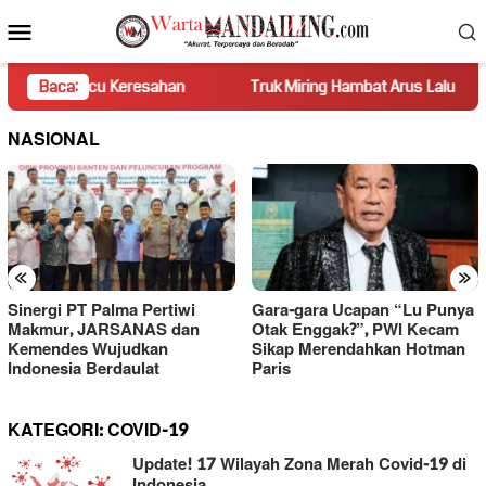
Loncat
Menu
ke
Mobile
konten
cu Keresahan
Baca:
Truk Miring Hambat Arus Lalu Lintas di Jalan
NASIONAL
«
»
Sinergi PT Palma Pertiwi
Gara-gara Ucapan “Lu Punya
Makmur, JARSANAS dan
Otak Enggak?”, PWI Kecam
Kemendes Wujudkan
Sikap Merendahkan Hotman
Indonesia Berdaulat
Paris
KATEGORI:
COVID-19
Update! 17 Wilayah Zona Merah Covid-19 di
Indonesia