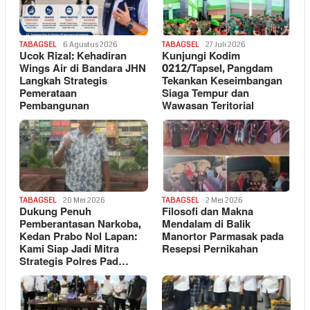
TABAGSEL
6 Agustus 2026
TABAGSEL
27 Juli 2026
Ucok Rizal: Kehadiran
Kunjungi Kodim
Wings Air di Bandara JHN
0212/Tapsel, Pangdam
Langkah Strategis
Tekankan Keseimbangan
Pemerataan
Siaga Tempur dan
Pembangunan
Wawasan Teritorial
TABAGSEL
20 Mei 2026
TABAGSEL
2 Mei 2026
Dukung Penuh
Filosofi dan Makna
Pemberantasan Narkoba,
Mendalam di Balik
Kedan Prabo Nol Lapan:
Manortor Parmasak pada
Kami Siap Jadi Mitra
Resepsi Pernikahan
Strategis Polres Pad…