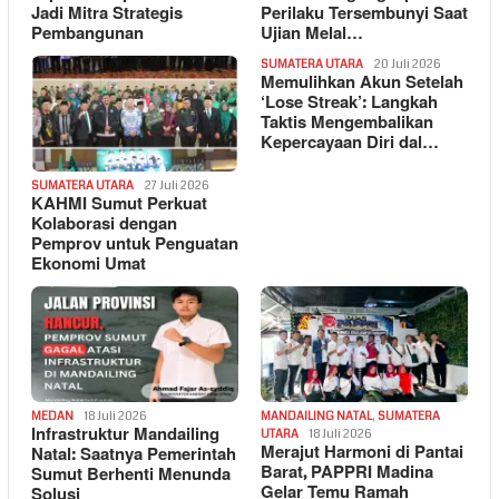
Jadi Mitra Strategis
Perilaku Tersembunyi Saat
Pembangunan
Ujian Melal…
SUMATERA UTARA
20 Juli 2026
Memulihkan Akun Setelah
‘Lose Streak’: Langkah
Taktis Mengembalikan
Kepercayaan Diri dal…
SUMATERA UTARA
27 Juli 2026
KAHMI Sumut Perkuat
Kolaborasi dengan
Pemprov untuk Penguatan
Ekonomi Umat
MEDAN
18 Juli 2026
MANDAILING NATAL
,
SUMATERA
Infrastruktur Mandailing
UTARA
18 Juli 2026
Merajut Harmoni di Pantai
Natal: Saatnya Pemerintah
Barat, PAPPRI Madina
Sumut Berhenti Menunda
Gelar Temu Ramah
Solusi