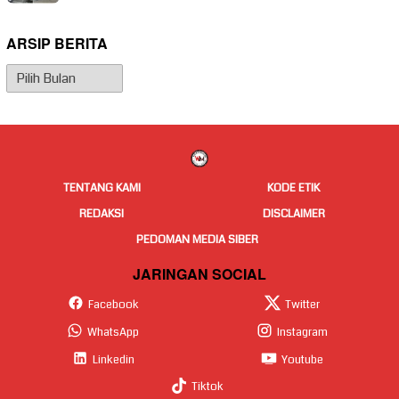
ARSIP BERITA
Arsip
Berita
TENTANG KAMI
KODE ETIK
REDAKSI
DISCLAIMER
PEDOMAN MEDIA SIBER
JARINGAN SOCIAL
Facebook
Twitter
WhatsApp
Instagram
Linkedin
Youtube
Tiktok