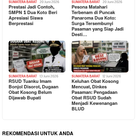
SUMATERA BARAT
20 Juni 2026
SUMATERA BARAT
20 Juni 2026
Prestasi Jadi Contoh,
Pesona Matahari
SMPN 1 Dua Koto Beri
Terbenam di Puncak
Apresiasi Siswa
Panaroma Dua Koto:
Berprestasi
Surga Tersembunyi
Pasaman yang Siap Jadi
Desti…
SUMATERA BARAT
13 Juni 2026
SUMATERA BARAT
12 Juni 2026
RSUD Tuanku Imam
Keluhan Obat Kosong
Bonjol Disorot, Dugaan
Mencuat, Dinkes
Obat Kosong Belum
Pasaman: Pengadaan
Dijawab Bupati
Obat RSUD Sudah
Menjadi Kewenangan
BLUD
REKOMENDASI UNTUK ANDA