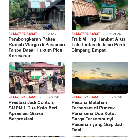
SUMATERA BARAT
11 Juli 2026
SUMATERA BARAT
21 Juni 2026
Pembongkaran Paksa
Truk Miring Hambat Arus
Rumah Warga di Pasaman
Lalu Lintas di Jalan Panti–
Tanpa Dasar Hukum Picu
Simpang Empat
Keresahan
SUMATERA BARAT
20 Juni 2026
SUMATERA BARAT
20 Juni 2026
Prestasi Jadi Contoh,
Pesona Matahari
SMPN 1 Dua Koto Beri
Terbenam di Puncak
Apresiasi Siswa
Panaroma Dua Koto:
Berprestasi
Surga Tersembunyi
Pasaman yang Siap Jadi
Desti…