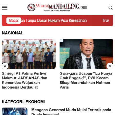
Loncat
Menu
ke
Mobile
konten
an Tanpa Dasar Hukum Picu Keresahan
Baca:
Truk Miring Hambat 
NASIONAL
«
»
Sinergi PT Palma Pertiwi
Gara-gara Ucapan “Lu Punya
Makmur, JARSANAS dan
Otak Enggak?”, PWI Kecam
Kemendes Wujudkan
Sikap Merendahkan Hotman
Indonesia Berdaulat
Paris
KATEGORI:
EKONOMI
Mengapa Generasi Muda Mulai Tertarik pada
Dunia Investasi