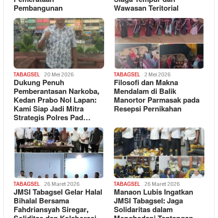
Pembangunan
Wawasan Teritorial
TABAGSEL
20 Mei 2026
TABAGSEL
2 Mei 2026
Dukung Penuh
Filosofi dan Makna
Pemberantasan Narkoba,
Mendalam di Balik
Kedan Prabo Nol Lapan:
Manortor Parmasak pada
Kami Siap Jadi Mitra
Resepsi Pernikahan
Strategis Polres Pad…
TABAGSEL
26 Maret 2026
TABAGSEL
26 Maret 2026
JMSI Tabagsel Gelar Halal
Manaon Lubis Ingatkan
Bihalal Bersama
JMSI Tabagsel: Jaga
Fahdriansyah Siregar,
Solidaritas dalam