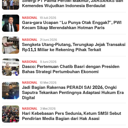
Sinergi PT Palma Pertiwi Makmur, JARSANAS dan
Kemendes Wujudkan Indonesia Berdaulat
NASIONAL
19 Juli 2026
Gara-gara Ucapan “Lu Punya Otak Enggak?”, PWI
Kecam Sikap Merendahkan Hotman Paris
NASIONAL
21 Juni 2026
Sengketa Utang-Piutang, Terungkap Jejak Transaksi
Rp11,1 Miliar ke Rekening Pihak Terkait
NASIONAL
9 Juni 2026
Dasco: Pertemuan Chatib Basri dengan Presiden
Bahas Strategi Pertumbuhan Ekonomi
NASIONAL
10 Mei 2026
Jadi Bagian Rakernas PERADI SAI 2026, Ongki
Saputra Tekankan Pentingnya Adaptasi Hukum Era
Digital
NASIONAL
3 Mei 2026
Hari Kebebasan Pers Sedunia, Ketum SMSI Sebut
Pendirian Media Bagian dari Hak Asasi