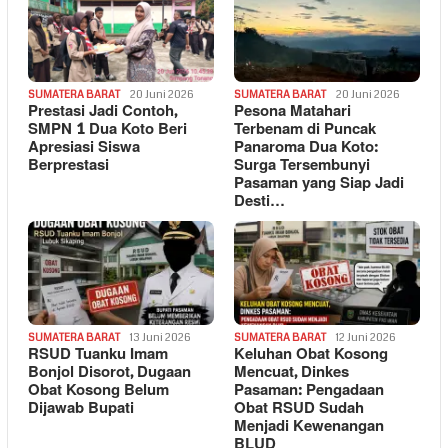
SUMATERA BARAT
20 Juni 2026
SUMATERA BARAT
20 Juni 2026
Prestasi Jadi Contoh,
Pesona Matahari
SMPN 1 Dua Koto Beri
Terbenam di Puncak
Apresiasi Siswa
Panaroma Dua Koto:
Berprestasi
Surga Tersembunyi
Pasaman yang Siap Jadi
Desti…
SUMATERA BARAT
13 Juni 2026
SUMATERA BARAT
12 Juni 2026
RSUD Tuanku Imam
Keluhan Obat Kosong
Bonjol Disorot, Dugaan
Mencuat, Dinkes
Obat Kosong Belum
Pasaman: Pengadaan
Dijawab Bupati
Obat RSUD Sudah
Menjadi Kewenangan
BLUD