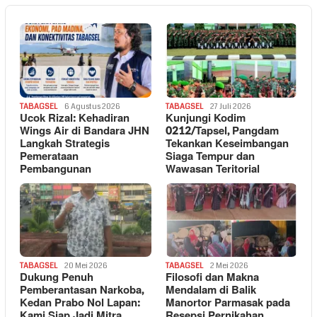
TABAGSEL
6 Agustus 2026
TABAGSEL
27 Juli 2026
Ucok Rizal: Kehadiran
Kunjungi Kodim
Wings Air di Bandara JHN
0212/Tapsel, Pangdam
Langkah Strategis
Tekankan Keseimbangan
Pemerataan
Siaga Tempur dan
Pembangunan
Wawasan Teritorial
TABAGSEL
20 Mei 2026
TABAGSEL
2 Mei 2026
Dukung Penuh
Filosofi dan Makna
Pemberantasan Narkoba,
Mendalam di Balik
Kedan Prabo Nol Lapan:
Manortor Parmasak pada
Kami Siap Jadi Mitra
Resepsi Pernikahan