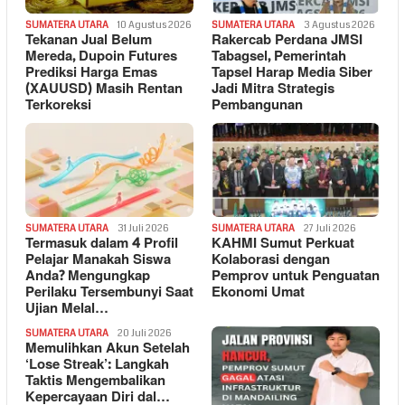
SUMATERA UTARA
10 Agustus 2026
SUMATERA UTARA
3 Agustus 2026
Tekanan Jual Belum
Rakercab Perdana JMSI
Mereda, Dupoin Futures
Tabagsel, Pemerintah
Prediksi Harga Emas
Tapsel Harap Media Siber
(XAUUSD) Masih Rentan
Jadi Mitra Strategis
Terkoreksi
Pembangunan
SUMATERA UTARA
31 Juli 2026
SUMATERA UTARA
27 Juli 2026
Termasuk dalam 4 Profil
KAHMI Sumut Perkuat
Pelajar Manakah Siswa
Kolaborasi dengan
Anda? Mengungkap
Pemprov untuk Penguatan
Perilaku Tersembunyi Saat
Ekonomi Umat
Ujian Melal…
SUMATERA UTARA
20 Juli 2026
Memulihkan Akun Setelah
‘Lose Streak’: Langkah
Taktis Mengembalikan
Kepercayaan Diri dal…