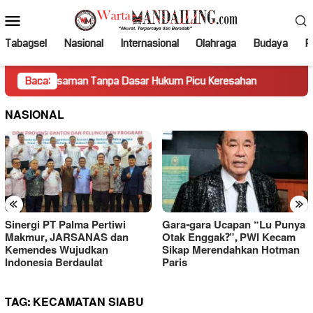
Loncat
Menu
ke
Mobile
konten
Tabagsel
Nasional
Internasional
Olahraga
Budaya
Po
asaman Tanpa Dasar Hukum Picu Keresahan
Baca:
Truk Miring Ha
NASIONAL
«
»
Sinergi PT Palma Pertiwi
Gara-gara Ucapan “Lu Punya
Makmur, JARSANAS dan
Otak Enggak?”, PWI Kecam
Kemendes Wujudkan
Sikap Merendahkan Hotman
Indonesia Berdaulat
Paris
TAG:
KECAMATAN SIABU