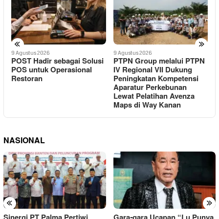
«
»
9 Agustus 2026
9 Agustus 2026
9
i
PTPN Group melalui PTPN
Perawatan LRT Jabodebek
P
IV Regional VII Dukung
Berlangsung Saat Malam,
Peningkatan Kompetensi
Tim Kesehatan Jaga
M
Aparatur Perkebunan
Kondisi Petugas
M
Lewat Pelatihan Avenza
Maps di Way Kanan
NASIONAL
«
»
Gara-gara Ucapan “Lu Punya
Sengketa Utang-Piutang,