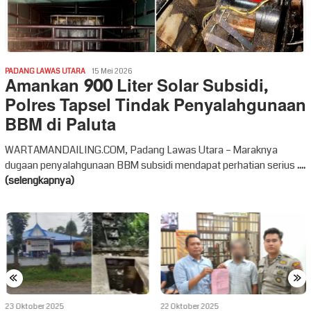
PADANG LAWAS UTARA
15 Mei 2026
Amankan 900 Liter Solar Subsidi,
Polres Tapsel Tindak Penyalahgunaan
BBM di Paluta
WARTAMANDAILING.COM, Padang Lawas Utara – Maraknya
dugaan penyalahgunaan BBM subsidi mendapat perhatian serius
....
(selengkapnya)
«
»
22 Oktober 2025
17 Oktober 2025