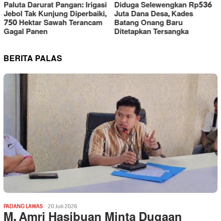
Diduga Selewengkan Rp536
Kasus Pengerusakan di
Juta Dana Desa, Kades
Paluta: Lingkar Sumut Geram,
Batang Onang Baru
Polres Tapsel Dituding
Ditetapkan Tersangka
Lamban
BERITA PALAS
PADANG LAWAS
20 Juli 2026
M. Amri Hasibuan Minta Dugaan