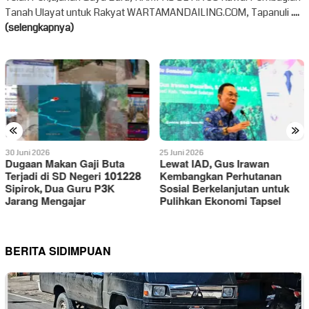
Tanah Ulayat untuk Rakyat WARTAMANDAILING.COM, Tapanuli
....
(selengkapnya)
«
»
25 Juni 2026
23 Juni 2026
Lewat IAD, Gus Irawan
Wabup Tapsel Buka
Kembangkan Perhutanan
Penanaman Perdana
Sosial Berkelanjutan untuk
Agroforestri: Sejahterakan
Pulihkan Ekonomi Tapsel
Masyarakat, Lestarikan
Lingkungan
BERITA SIDIMPUAN