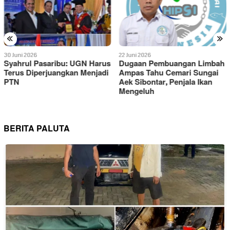
«
»
22 Juni 2026
20 Juni 2026
Dugaan Pembuangan Limbah
Turnamen Tenis Meja
Ampas Tahu Cemari Sungai
Kapolres Padangsidimpuan
Aek Sibontar, Penjala Ikan
Cup Meriahkan HUT
Mengeluh
Bhayangkara ke-80
BERITA PALUTA