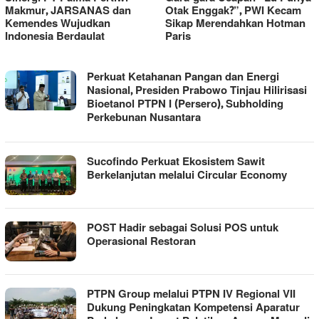
Otak Enggak?”, PWI Kecam
Terungkap Jejak Transaksi
Sikap Merendahkan Hotman
Rp11,1 Miliar ke Rekening
Paris
Pihak Terkait
WARTA
Perkuat Ketahanan Pangan dan Energi
MANDAILING
Nasional, Presiden Prabowo Tinjau Hilirisasi
Bioetanol PTPN I (Persero), Subholding
Perkebunan Nusantara
Sucofindo Perkuat Ekosistem Sawit
Berkelanjutan melalui Circular Economy
POST Hadir sebagai Solusi POS untuk
Operasional Restoran
PTPN Group melalui PTPN IV Regional VII
Dukung Peningkatan Kompetensi Aparatur