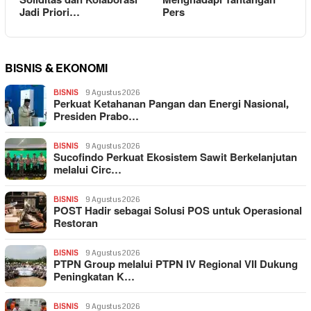
Soliditas dan Kolaborasi
Menghadapi Tantangan
Jadi Priori…
Pers
BISNIS & EKONOMI
BISNIS
9 Agustus 2026
Perkuat Ketahanan Pangan dan Energi Nasional,
Presiden Prabo…
BISNIS
9 Agustus 2026
Sucofindo Perkuat Ekosistem Sawit Berkelanjutan
melalui Circ…
BISNIS
9 Agustus 2026
POST Hadir sebagai Solusi POS untuk Operasional
Restoran
BISNIS
9 Agustus 2026
PTPN Group melalui PTPN IV Regional VII Dukung
Peningkatan K…
BISNIS
9 Agustus 2026