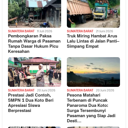
SUMATERA BARAT
11 Juli 2026
SUMATERA BARAT
21 Juni 2026
Pembongkaran Paksa
Truk Miring Hambat Arus
Rumah Warga di Pasaman
Lalu Lintas di Jalan Panti–
Tanpa Dasar Hukum Picu
Simpang Empat
Keresahan
SUMATERA BARAT
20 Juni 2026
SUMATERA BARAT
20 Juni 2026
Prestasi Jadi Contoh,
Pesona Matahari
SMPN 1 Dua Koto Beri
Terbenam di Puncak
Apresiasi Siswa
Panaroma Dua Koto:
Berprestasi
Surga Tersembunyi
Pasaman yang Siap Jadi
Desti…