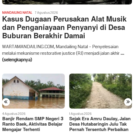
MANDAILING NATAL
7 Agustus 2026
Kasus Dugaan Perusakan Alat Musik
dan Penganiayaan Penyanyi di Desa
Buburan Berakhir Damai
WARTAMANDAILING.COM, Mandailing Natal – Penyelesaian
melalui mekanisme restorative justice (RJ) menjadi jalan akhir
....
(selengkapnya)
«
»
1 Agustus 2026
30 Juli 2026
Sejak Era Amru Daulay, Jalan
Ditahan Kejari Madina, Meinul
Desa Hutabaringin Julu Tak
Beri Pernyataan: “Nanti Saya
Pernah Tersentuh Perbaikan
Nyanyi di Persidangan”