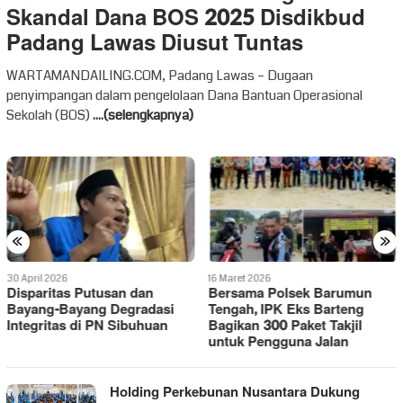
Skandal Dana BOS 2025 Disdikbud
Padang Lawas Diusut Tuntas
WARTAMANDAILING.COM, Padang Lawas – Dugaan
penyimpangan dalam pengelolaan Dana Bantuan Operasional
Sekolah (BOS)
....(selengkapnya)
«
»
16 Maret 2026
29 Januari 2026
Bersama Polsek Barumun
Dana Plasma Miliaran Rupiah
Tengah, IPK Eks Barteng
di Palas Diduga Dialirkan ke
Bagikan 300 Paket Takjil
Pejabat, Aktivis Ajak BPK RI
untuk Pengguna Jalan
Audit
Holding Perkebunan Nusantara Dukung