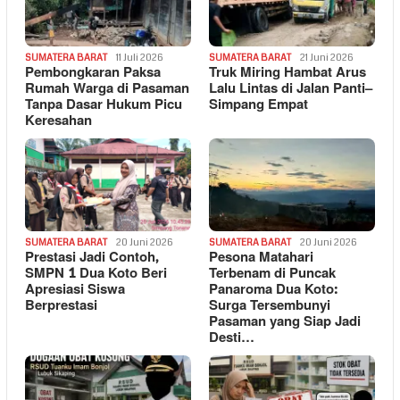
SUMATERA BARAT
11 Juli 2026
SUMATERA BARAT
21 Juni 2026
Pembongkaran Paksa
Truk Miring Hambat Arus
Rumah Warga di Pasaman
Lalu Lintas di Jalan Panti–
Tanpa Dasar Hukum Picu
Simpang Empat
Keresahan
SUMATERA BARAT
20 Juni 2026
SUMATERA BARAT
20 Juni 2026
Prestasi Jadi Contoh,
Pesona Matahari
SMPN 1 Dua Koto Beri
Terbenam di Puncak
Apresiasi Siswa
Panaroma Dua Koto:
Berprestasi
Surga Tersembunyi
Pasaman yang Siap Jadi
Desti…