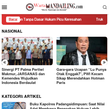
Loncat
Menu
ke
Mobile
konten
an Tanpa Dasar Hukum Picu Keresahan
Baca:
Truk Miring Hambat 
NASIONAL
«
»
Sinergi PT Palma Pertiwi
Gara-gara Ucapan “Lu Punya
Makmur, JARSANAS dan
Otak Enggak?”, PWI Kecam
Kemendes Wujudkan
Sikap Merendahkan Hotman
Indonesia Berdaulat
Paris
KATEGORI:
ARTIKEL
Buku Kapolres Padangsidimpuan: Saat Nilai
Adat Membawa Penegakan Hukum Lebih