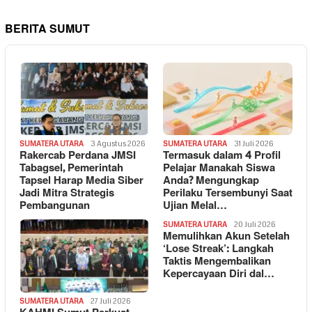
BERITA SUMUT
SUMATERA UTARA
3 Agustus 2026
SUMATERA UTARA
31 Juli 2026
Rakercab Perdana JMSI
Termasuk dalam 4 Profil
Tabagsel, Pemerintah
Pelajar Manakah Siswa
Tapsel Harap Media Siber
Anda? Mengungkap
Jadi Mitra Strategis
Perilaku Tersembunyi Saat
Pembangunan
Ujian Melal…
SUMATERA UTARA
20 Juli 2026
Memulihkan Akun Setelah
‘Lose Streak’: Langkah
Taktis Mengembalikan
Kepercayaan Diri dal…
SUMATERA UTARA
27 Juli 2026