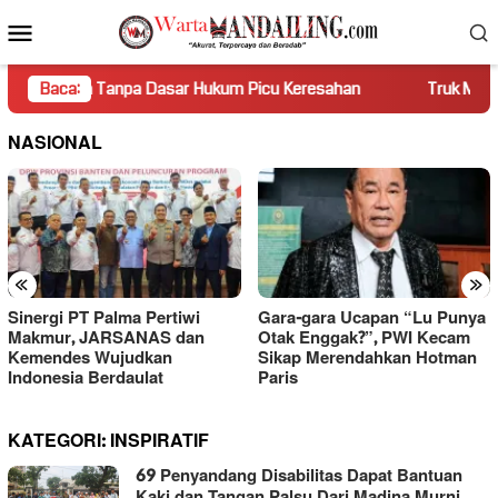
Loncat
Menu
ke
Mobile
konten
n Tanpa Dasar Hukum Picu Keresahan
Baca:
Truk Miring Hambat A
NASIONAL
«
»
Sinergi PT Palma Pertiwi
Gara-gara Ucapan “Lu Punya
Makmur, JARSANAS dan
Otak Enggak?”, PWI Kecam
Kemendes Wujudkan
Sikap Merendahkan Hotman
Indonesia Berdaulat
Paris
KATEGORI:
INSPIRATIF
69 Penyandang Disabilitas Dapat Bantuan
Kaki dan Tangan Palsu Dari Madina Murni