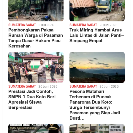
SUMATERA BARAT
11 Juli 2026
SUMATERA BARAT
21 Juni 2026
Pembongkaran Paksa
Truk Miring Hambat Arus
Rumah Warga di Pasaman
Lalu Lintas di Jalan Panti–
Tanpa Dasar Hukum Picu
Simpang Empat
Keresahan
SUMATERA BARAT
20 Juni 2026
SUMATERA BARAT
20 Juni 2026
Prestasi Jadi Contoh,
Pesona Matahari
SMPN 1 Dua Koto Beri
Terbenam di Puncak
Apresiasi Siswa
Panaroma Dua Koto:
Berprestasi
Surga Tersembunyi
Pasaman yang Siap Jadi
Desti…