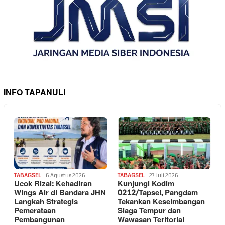
INFO TAPANULI
TABAGSEL
6 Agustus 2026
TABAGSEL
27 Juli 2026
Ucok Rizal: Kehadiran
Kunjungi Kodim
Wings Air di Bandara JHN
0212/Tapsel, Pangdam
Langkah Strategis
Tekankan Keseimbangan
Pemerataan
Siaga Tempur dan
Pembangunan
Wawasan Teritorial