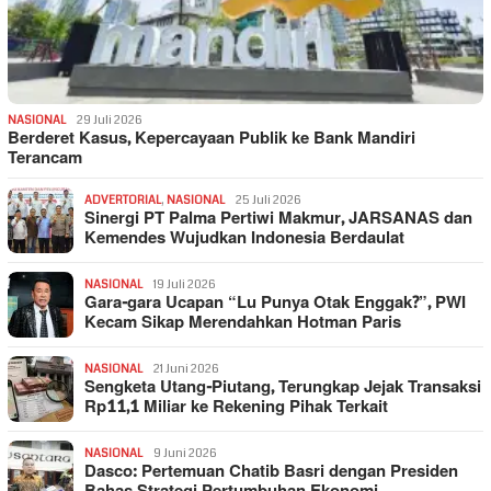
NASIONAL
29 Juli 2026
Berderet Kasus, Kepercayaan Publik ke Bank Mandiri
Terancam
ADVERTORIAL
,
NASIONAL
25 Juli 2026
Sinergi PT Palma Pertiwi Makmur, JARSANAS dan
Kemendes Wujudkan Indonesia Berdaulat
NASIONAL
19 Juli 2026
Gara-gara Ucapan “Lu Punya Otak Enggak?”, PWI
Kecam Sikap Merendahkan Hotman Paris
NASIONAL
21 Juni 2026
Sengketa Utang-Piutang, Terungkap Jejak Transaksi
Rp11,1 Miliar ke Rekening Pihak Terkait
NASIONAL
9 Juni 2026
Dasco: Pertemuan Chatib Basri dengan Presiden