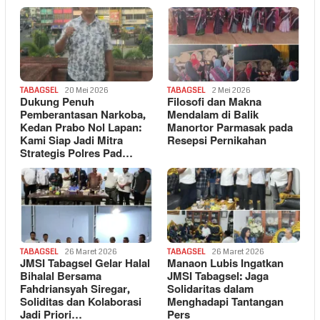
TABAGSEL
20 Mei 2026
TABAGSEL
2 Mei 2026
Dukung Penuh
Filosofi dan Makna
Pemberantasan Narkoba,
Mendalam di Balik
Kedan Prabo Nol Lapan:
Manortor Parmasak pada
Kami Siap Jadi Mitra
Resepsi Pernikahan
Strategis Polres Pad…
TABAGSEL
26 Maret 2026
TABAGSEL
26 Maret 2026
JMSI Tabagsel Gelar Halal
Manaon Lubis Ingatkan
Bihalal Bersama
JMSI Tabagsel: Jaga
Fahdriansyah Siregar,
Solidaritas dalam
Soliditas dan Kolaborasi
Menghadapi Tantangan
Jadi Priori…
Pers