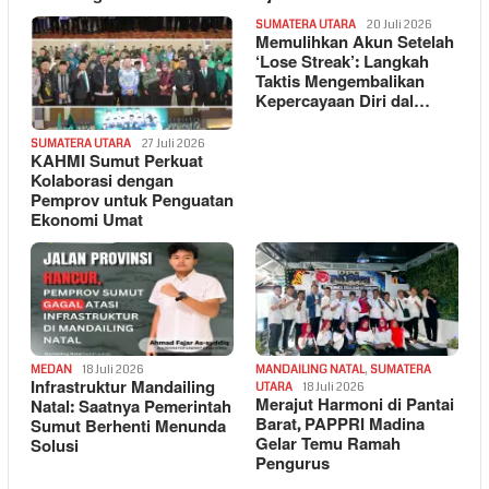
SUMATERA UTARA
20 Juli 2026
Memulihkan Akun Setelah
‘Lose Streak’: Langkah
Taktis Mengembalikan
Kepercayaan Diri dal…
SUMATERA UTARA
27 Juli 2026
KAHMI Sumut Perkuat
Kolaborasi dengan
Pemprov untuk Penguatan
Ekonomi Umat
MEDAN
18 Juli 2026
MANDAILING NATAL
,
SUMATERA
Infrastruktur Mandailing
UTARA
18 Juli 2026
Merajut Harmoni di Pantai
Natal: Saatnya Pemerintah
Barat, PAPPRI Madina
Sumut Berhenti Menunda
Gelar Temu Ramah
Solusi
Pengurus