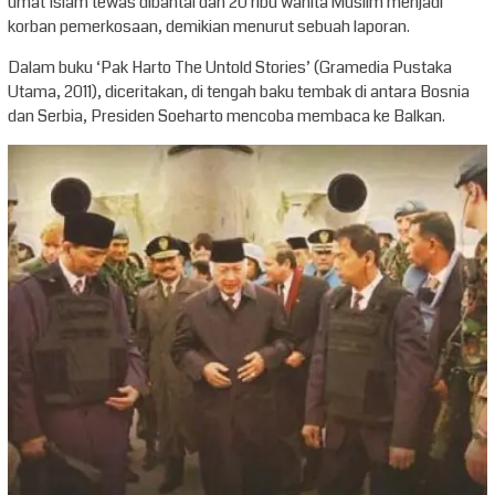
umat Islam tewas dibantai dan 20 ribu wanita Muslim menjadi
korban pemerkosaan, demikian menurut sebuah laporan.
Dalam buku ‘Pak Harto The Untold Stories’ (Gramedia Pustaka
Utama, 2011), diceritakan, di tengah baku tembak di antara Bosnia
dan Serbia, Presiden Soeharto mencoba membaca ke Balkan.