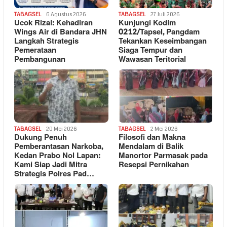
TABAGSEL
6 Agustus 2026
TABAGSEL
27 Juli 2026
Ucok Rizal: Kehadiran
Kunjungi Kodim
Wings Air di Bandara JHN
0212/Tapsel, Pangdam
Langkah Strategis
Tekankan Keseimbangan
Pemerataan
Siaga Tempur dan
Pembangunan
Wawasan Teritorial
TABAGSEL
20 Mei 2026
TABAGSEL
2 Mei 2026
Dukung Penuh
Filosofi dan Makna
Pemberantasan Narkoba,
Mendalam di Balik
Kedan Prabo Nol Lapan:
Manortor Parmasak pada
Kami Siap Jadi Mitra
Resepsi Pernikahan
Strategis Polres Pad…