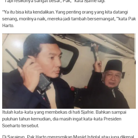
“Tapi resikonya sangat besar, Pak,” kata Sjafrie lagi.
“Ya itu bisa kita kendalikan. Yang penting orang yang kita datangi
senang, morilnya naik, mereka jadi tambah bersemangat, ”kata Pak
Harto.
Itulah kata-kata yang membekas di hati Sjafrie. Bahkan sampai
puluhan tahun kemudian, dia masih ingat kata-kata Presiden
Soeharto tersebut.
Di Sarajevo, Pak Harto meresmikan Masjid Istiqlal atau juga dikenal