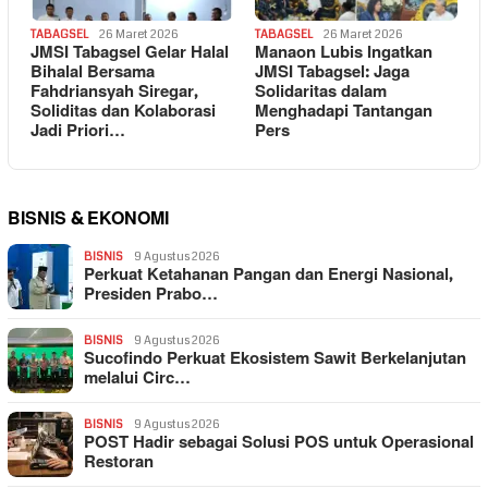
TABAGSEL
26 Maret 2026
TABAGSEL
26 Maret 2026
JMSI Tabagsel Gelar Halal
Manaon Lubis Ingatkan
Bihalal Bersama
JMSI Tabagsel: Jaga
Fahdriansyah Siregar,
Solidaritas dalam
Soliditas dan Kolaborasi
Menghadapi Tantangan
Jadi Priori…
Pers
BISNIS & EKONOMI
BISNIS
9 Agustus 2026
Perkuat Ketahanan Pangan dan Energi Nasional,
Presiden Prabo…
BISNIS
9 Agustus 2026
Sucofindo Perkuat Ekosistem Sawit Berkelanjutan
melalui Circ…
BISNIS
9 Agustus 2026
POST Hadir sebagai Solusi POS untuk Operasional
Restoran