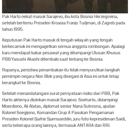
Pak Harto nekat masuk Sarajevo, ibu kota Bosnia Herzegovina,
setelah bertemu Presiden Kroasia Franjo Tudjman, di Zagreb pada
tahun 1995.
Keputusan Pak Harto masuk di tengah wilayah yang tengah
berkecamuk ini mengagetkan semua anggota rombongan. Apalagi
baru mendapat kabar pesawat yang ditumpangi Utusan Khusus
PBB Yasushi Akashi ditembaki saat terbang ke Bosnia.
Rupanya, peristiwa penambakan itu tidak menyurutkan langkah
pemimpin negara Non Blok yang disegani di Asia ini untuk tetap
berangkat ke Bosnia.
Setelah menandatangani surat pernyataan risiko dari PBB, Pak
Harto akhirnya diizinkan masuk Sarajevo. Soeharto, didampingi
Moerdiono, Ali Alatas, diplomat senior Nana Sutresna, ajudan
Kolonel Soegijono, Komandan Grup A Pasukan Pengamanan
Presiden Kolonel Sjafrie Sjamsoeddin, juru foto kepresidenan Saidi,
serta beberapa orang lainnya, termasuk ANTARA dan RRI.