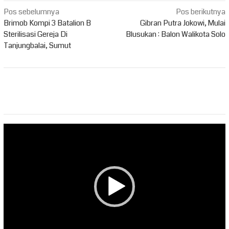
Navigasi
Pos sebelumnya
Pos berikutnya
pos
Brimob Kompi 3 Batalion B
Gibran Putra Jokowi, Mulai
Sterilisasi Gereja Di
Blusukan : Balon Walikota Solo
Tanjungbalai, Sumut
Pemutar
Video