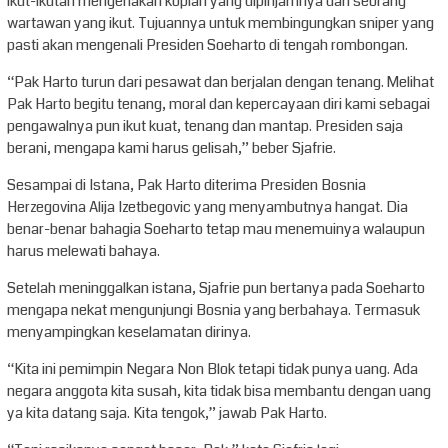
ikut-ikutan mengenakan kopiah yang dipinjamnya dari seorang
wartawan yang ikut. Tujuannya untuk membingungkan sniper yang
pasti akan mengenali Presiden Soeharto di tengah rombongan.
“Pak Harto turun dari pesawat dan berjalan dengan tenang. Melihat
Pak Harto begitu tenang, moral dan kepercayaan diri kami sebagai
pengawalnya pun ikut kuat, tenang dan mantap. Presiden saja
berani, mengapa kami harus gelisah,” beber Sjafrie.
Sesampai di Istana, Pak Harto diterima Presiden Bosnia
Herzegovina Alija Izetbegovic yang menyambutnya hangat. Dia
benar-benar bahagia Soeharto tetap mau menemuinya walaupun
harus melewati bahaya.
Setelah meninggalkan istana, Sjafrie pun bertanya pada Soeharto
mengapa nekat mengunjungi Bosnia yang berbahaya. Termasuk
menyampingkan keselamatan dirinya.
“Kita ini pemimpin Negara Non Blok tetapi tidak punya uang. Ada
negara anggota kita susah, kita tidak bisa membantu dengan uang
ya kita datang saja. Kita tengok,” jawab Pak Harto.