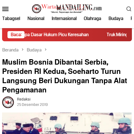
Loncat
Menu
ke
Mobile
konten
Tabagsel
Nasional
Internasional
Olahraga
Budaya
Po
sar Hukum Picu Keresahan
Baca:
Truk Miring Hambat Arus Lalu Li
Beranda
Budaya
Muslim Bosnia Dibantai Serbia,
Presiden RI Kedua, Soeharto Turun
Langsung Beri Dukungan Tanpa Alat
Pengamanan
Redaksi
25 Desember 2019