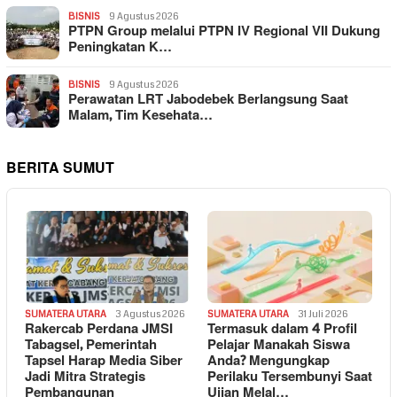
BISNIS
9 Agustus 2026
PTPN Group melalui PTPN IV Regional VII Dukung
Peningkatan K…
BISNIS
9 Agustus 2026
Perawatan LRT Jabodebek Berlangsung Saat
Malam, Tim Kesehata…
BERITA SUMUT
SUMATERA UTARA
3 Agustus 2026
SUMATERA UTARA
31 Juli 2026
Rakercab Perdana JMSI
Termasuk dalam 4 Profil
Tabagsel, Pemerintah
Pelajar Manakah Siswa
Tapsel Harap Media Siber
Anda? Mengungkap
Jadi Mitra Strategis
Perilaku Tersembunyi Saat
Pembangunan
Ujian Melal…