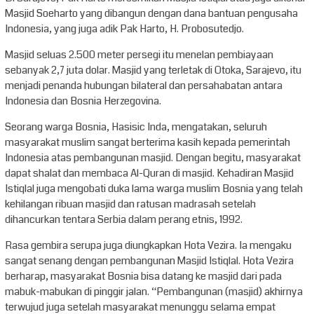
Masjid Soeharto yang dibangun dengan dana bantuan pengusaha
Indonesia, yang juga adik Pak Harto, H. Probosutedjo.
Masjid seluas 2.500 meter persegi itu menelan pembiayaan
sebanyak 2,7 juta dolar. Masjid yang terletak di Otoka, Sarajevo, itu
menjadi penanda hubungan bilateral dan persahabatan antara
Indonesia dan Bosnia Herzegovina.
Seorang warga Bosnia, Hasisic Inda, mengatakan, seluruh
masyarakat muslim sangat berterima kasih kepada pemerintah
Indonesia atas pembangunan masjid. Dengan begitu, masyarakat
dapat shalat dan membaca Al-Quran di masjid. Kehadiran Masjid
Istiqlal juga mengobati duka lama warga muslim Bosnia yang telah
kehilangan ribuan masjid dan ratusan madrasah setelah
dihancurkan tentara Serbia dalam perang etnis, 1992.
Rasa gembira serupa juga diungkapkan Hota Vezira. Ia mengaku
sangat senang dengan pembangunan Masjid Istiqlal. Hota Vezira
berharap, masyarakat Bosnia bisa datang ke masjid dari pada
mabuk-mabukan di pinggir jalan. “Pembangunan (masjid) akhirnya
terwujud juga setelah masyarakat menunggu selama empat