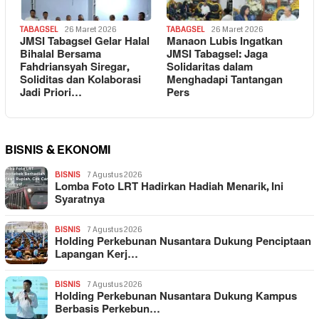
TABAGSEL
26 Maret 2026
TABAGSEL
26 Maret 2026
JMSI Tabagsel Gelar Halal
Manaon Lubis Ingatkan
Bihalal Bersama
JMSI Tabagsel: Jaga
Fahdriansyah Siregar,
Solidaritas dalam
Soliditas dan Kolaborasi
Menghadapi Tantangan
Jadi Priori…
Pers
BISNIS & EKONOMI
BISNIS
7 Agustus 2026
Lomba Foto LRT Hadirkan Hadiah Menarik, Ini
Syaratnya
BISNIS
7 Agustus 2026
Holding Perkebunan Nusantara Dukung Penciptaan
Lapangan Kerj…
BISNIS
7 Agustus 2026
Holding Perkebunan Nusantara Dukung Kampus
Berbasis Perkebun…