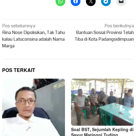
Navigasi
Pos sebelumnya
Pos berikutnya
pos
Rina Nose Dipolisikan, Tak Tahu
Bantuan Sosial Provinsi Telah
kalau Latuconsina adalah Nama
Tiba di Kota Padangsidimpuan
Marga
POS TERKAIT
Soal BST, Sejumlah Kepling di
Sayur Matinggi Tuding