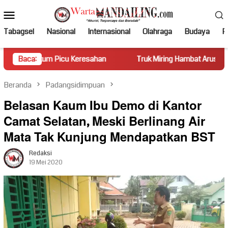
Loncat
Menu
ke
Mobile
konten
Tabagsel
Nasional
Internasional
Olahraga
Budaya
Po
Picu Keresahan
Baca:
Truk Miring Hambat Arus Lalu Lintas di Jala
Beranda
Padangsidimpuan
Belasan Kaum Ibu Demo di Kantor
Camat Selatan, Meski Berlinang Air
Mata Tak Kunjung Mendapatkan BST
Redaksi
19 Mei 2020