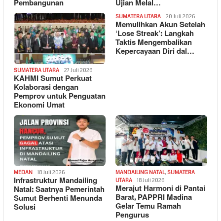
Pembangunan
Ujian Melal…
SUMATERA UTARA
20 Juli 2026
Memulihkan Akun Setelah
‘Lose Streak’: Langkah
Taktis Mengembalikan
Kepercayaan Diri dal…
SUMATERA UTARA
27 Juli 2026
KAHMI Sumut Perkuat
Kolaborasi dengan
Pemprov untuk Penguatan
Ekonomi Umat
MEDAN
18 Juli 2026
MANDAILING NATAL
,
SUMATERA
Infrastruktur Mandailing
UTARA
18 Juli 2026
Merajut Harmoni di Pantai
Natal: Saatnya Pemerintah
Barat, PAPPRI Madina
Sumut Berhenti Menunda
Gelar Temu Ramah
Solusi
Pengurus