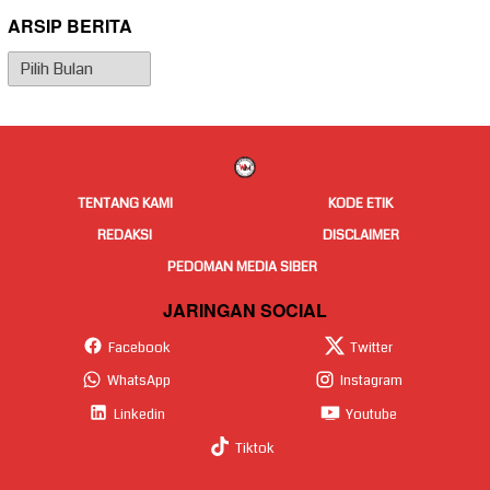
ARSIP BERITA
Arsip
Berita
TENTANG KAMI
KODE ETIK
REDAKSI
DISCLAIMER
PEDOMAN MEDIA SIBER
JARINGAN SOCIAL
Facebook
Twitter
WhatsApp
Instagram
Linkedin
Youtube
Tiktok