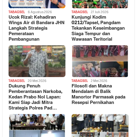
TABAGSEL
6 Agustus 2026
TABAGSEL
27 Juli 2026
Ucok Rizal: Kehadiran
Kunjungi Kodim
Wings Air di Bandara JHN
0212/Tapsel, Pangdam
Langkah Strategis
Tekankan Keseimbangan
Pemerataan
Siaga Tempur dan
Pembangunan
Wawasan Teritorial
TABAGSEL
20 Mei 2026
TABAGSEL
2 Mei 2026
Dukung Penuh
Filosofi dan Makna
Pemberantasan Narkoba,
Mendalam di Balik
Kedan Prabo Nol Lapan:
Manortor Parmasak pada
Kami Siap Jadi Mitra
Resepsi Pernikahan
Strategis Polres Pad…