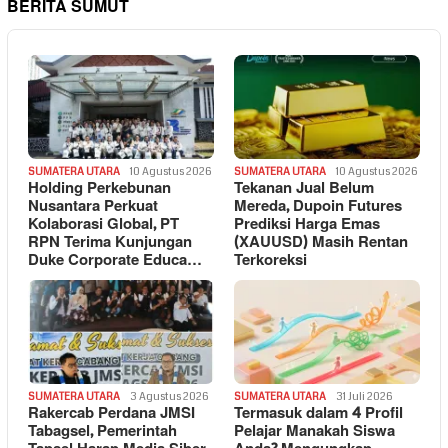
BERITA SUMUT
SUMATERA UTARA
10 Agustus 2026
SUMATERA UTARA
10 Agustus 2026
Holding Perkebunan
Tekanan Jual Belum
Nusantara Perkuat
Mereda, Dupoin Futures
Kolaborasi Global, PT
Prediksi Harga Emas
RPN Terima Kunjungan
(XAUUSD) Masih Rentan
Duke Corporate Educa…
Terkoreksi
SUMATERA UTARA
3 Agustus 2026
SUMATERA UTARA
31 Juli 2026
Rakercab Perdana JMSI
Termasuk dalam 4 Profil
Tabagsel, Pemerintah
Pelajar Manakah Siswa