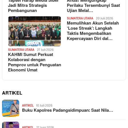
Tapsel Harap Media Siber
Anda? Mengungkap
Jadi Mitra Strategis
Perilaku Tersembunyi Saat
Pembangunan
Ujian Melal…
SUMATERA UTARA
20 Juli 2026
Memulihkan Akun Setelah
‘Lose Streak’: Langkah
Taktis Mengembalikan
Kepercayaan Diri dal…
SUMATERA UTARA
27 Juli 2026
KAHMI Sumut Perkuat
Kolaborasi dengan
Pemprov untuk Penguatan
Ekonomi Umat
ARTIKEL
ARTIKEL
10 Juli 2026
Buku Kapolres Padangsidimpuan: Saat Nila…
ARTIKEL
27 Juni 2026