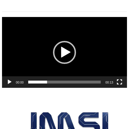
Pemutar
Video
00:00
00:13