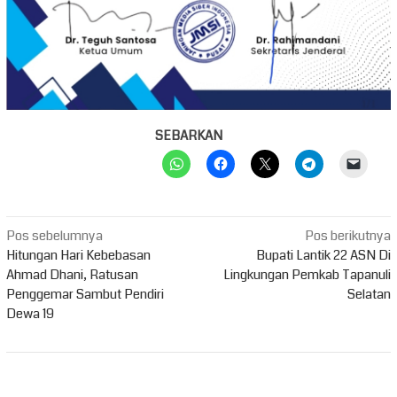
SEBARKAN
Navigasi
Pos sebelumnya
Pos berikutnya
pos
Hitungan Hari Kebebasan
Bupati Lantik 22 ASN Di
Ahmad Dhani, Ratusan
Lingkungan Pemkab Tapanuli
Penggemar Sambut Pendiri
Selatan
Dewa 19