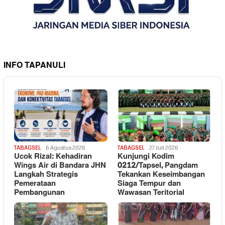
INFO TAPANULI
TABAGSEL
6 Agustus 2026
TABAGSEL
27 Juli 2026
Ucok Rizal: Kehadiran
Kunjungi Kodim
Wings Air di Bandara JHN
0212/Tapsel, Pangdam
Langkah Strategis
Tekankan Keseimbangan
Pemerataan
Siaga Tempur dan
Pembangunan
Wawasan Teritorial