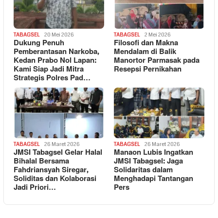
TABAGSEL
20 Mei 2026
TABAGSEL
2 Mei 2026
Dukung Penuh
Filosofi dan Makna
Pemberantasan Narkoba,
Mendalam di Balik
Kedan Prabo Nol Lapan:
Manortor Parmasak pada
Kami Siap Jadi Mitra
Resepsi Pernikahan
Strategis Polres Pad…
TABAGSEL
26 Maret 2026
TABAGSEL
26 Maret 2026
JMSI Tabagsel Gelar Halal
Manaon Lubis Ingatkan
Bihalal Bersama
JMSI Tabagsel: Jaga
Fahdriansyah Siregar,
Solidaritas dalam
Soliditas dan Kolaborasi
Menghadapi Tantangan
Jadi Priori…
Pers