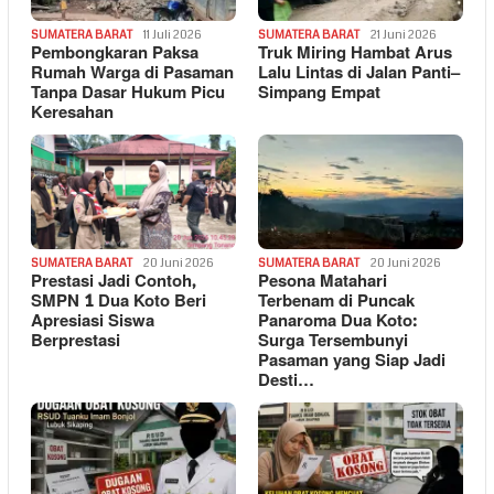
SUMATERA BARAT
11 Juli 2026
SUMATERA BARAT
21 Juni 2026
Pembongkaran Paksa
Truk Miring Hambat Arus
Rumah Warga di Pasaman
Lalu Lintas di Jalan Panti–
Tanpa Dasar Hukum Picu
Simpang Empat
Keresahan
SUMATERA BARAT
20 Juni 2026
SUMATERA BARAT
20 Juni 2026
Prestasi Jadi Contoh,
Pesona Matahari
SMPN 1 Dua Koto Beri
Terbenam di Puncak
Apresiasi Siswa
Panaroma Dua Koto:
Berprestasi
Surga Tersembunyi
Pasaman yang Siap Jadi
Desti…