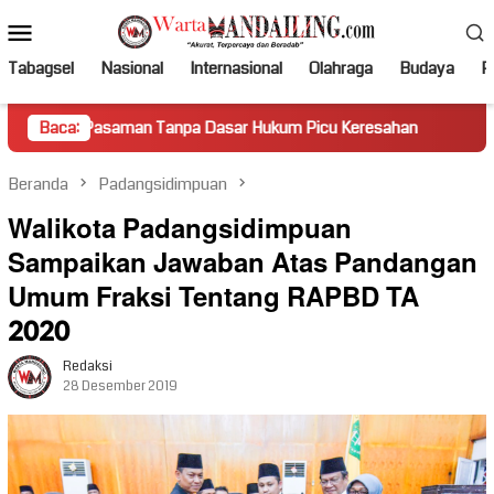
Loncat
Menu
ke
Mobile
konten
Tabagsel
Nasional
Internasional
Olahraga
Budaya
Po
man Tanpa Dasar Hukum Picu Keresahan
Baca:
Truk Miring Hambat
Beranda
Padangsidimpuan
Walikota Padangsidimpuan
Sampaikan Jawaban Atas Pandangan
Umum Fraksi Tentang RAPBD TA
2020
Redaksi
28 Desember 2019