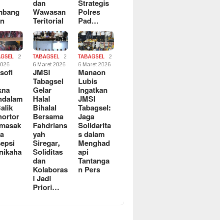
dan
Strategis
mbang
Wawasan
Polres
an
Teritorial
Pad…
AGSEL
2
TABAGSEL
2
TABAGSEL
2
2026
6 Maret 2026
6 Maret 2026
osofi
JMSI
Manaon
n
Tabagsel
Lubis
kna
Gelar
Ingatkan
ndalam
Halal
JMSI
Balik
Bihalal
Tabagsel:
ortor
Bersama
Jaga
rmasak
Fahdrians
Solidarita
a
yah
s dalam
epsi
Siregar,
Menghad
nikaha
Soliditas
api
dan
Tantanga
Kolaboras
n Pers
i Jadi
Priori…