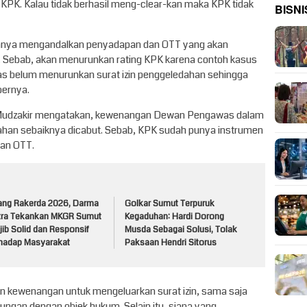
 KPK. Kalau tidak berhasil meng-clear-kan maka KPK tidak
BISNI
hanya mengandalkan penyadapan dan OTT yang akan
Sebab, akan menurunkan rating KPK karena contoh kasus
 belum menurunkan surat izin penggeledahan sehingga
bernya.
f Mudzakir mengatakan, kewenangan Dewan Pengawas dalam
ahan sebaiknya dicabut. Sebab, KPK sudah punya instrumen
dan OTT.
lang Rakerda 2026, Darma
Golkar Sumut Terpuruk
tra Tekankan MKGR Sumut
Kegaduhan: Hardi Dorong
ib Solid dan Responsif
Musda Sebagai Solusi, Tolak
rhadap Masyarakat
Paksaan Hendri Sitorus
 kewenangan untuk mengeluarkan surat izin, sama saja
gan dengan objek hukum. Selain itu, siapa yang