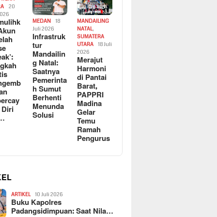
RA
20
2026
ulihk
MEDAN
18
MANDAILING
Akun
Juli 2026
NATAL
,
Infrastruk
SUMATERA
elah
tur
UTARA
18 Juli
se
Mandailin
2026
eak’:
Merajut
g Natal:
ngkah
Harmoni
Saatnya
tis
di Pantai
Pemerinta
ngemb
Barat,
h Sumut
kan
PAPPRI
Berhenti
ercay
Madina
Menunda
 Diri
Gelar
Solusi
l…
Temu
Ramah
Pengurus
KEL
ARTIKEL
10 Juli 2026
Buku Kapolres
Padangsidimpuan: Saat Nila…