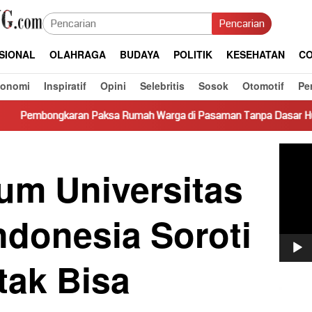
Pencarian
SIONAL
OLAHRAGA
BUDAYA
POLITIK
KESEHATAN
CO
konomi
Inspiratif
Opini
Selebritis
Sosok
Otomotif
Pe
an Paksa Rumah Warga di Pasaman Tanpa Dasar Hukum Picu Keres
Pemut
Video
um Universitas
ndonesia Soroti
tak Bisa