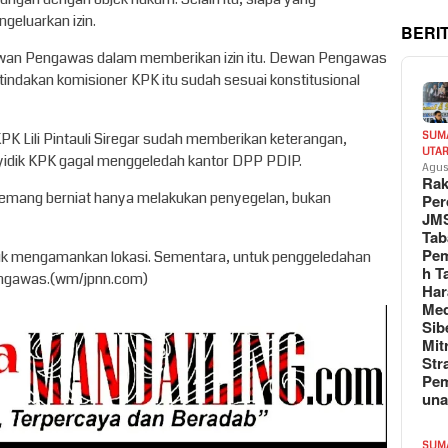
eluarkan izin.
BERI
ewan Pengawas dalam memberikan izin itu. Dewan Pengawas
indakan komisioner KPK itu sudah sesuai konstitusional
PK Lili Pintauli Siregar sudah memberikan keterangan,
SUM
UTA
dik KPK gagal menggeledah kantor DPP PDIP.
Agus
Rak
 memang berniat hanya melakukan penyegelan, bukan
Per
JM
Tab
Pem
k mengamankan lokasi. Sementara, untuk penggeledahan
h T
engawas.(wm/jpnn.com)
Har
Med
Sib
Mit
Str
Pe
un
SUM