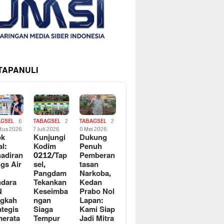
 TAPANULI
AGSEL
6
TABAGSEL
2
TABAGSEL
2
tus 2026
7 Juli 2026
0 Mei 2026
ok
Kunjungi
Dukung
al:
Kodim
Penuh
adiran
0212/Tap
Pemberan
gs Air
sel,
tasan
Pangdam
Narkoba,
dara
Tekankan
Kedan
N
Keseimba
Prabo Nol
ngkah
ngan
Lapan:
ategis
Siaga
Kami Siap
erata
Tempur
Jadi Mitra