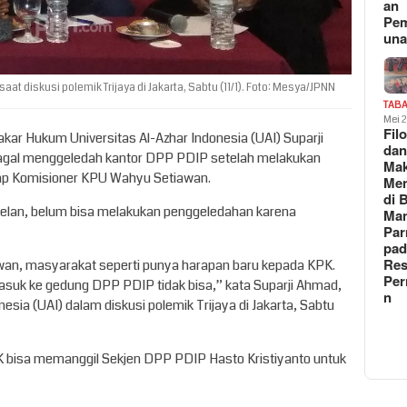
an
Pe
un
at diskusi polemik Trijaya di Jakarta, Sabtu (11/1). Foto: Mesya/JPNN
TAB
Mei 
Fil
Pakar Hukum Universitas Al-Azhar Indonesia (UAI) Suparji
da
agal menggeledah kantor DPP PDIP setelah melakukan
Ma
ap Komisioner KPU Wahyu Setiawan.
Me
di 
elan, belum bisa melakukan penggeledahan karena
Man
Pa
pad
Res
wan, masyarakat seperti punya harapan baru kepada KPK.
Per
masuk ke gedung DPP PDIP tidak bisa,” kata Suparji Ahmad,
n
sia (UAI) dalam diskusi polemik Trijaya di Jakarta, Sabtu
KPK bisa memanggil Sekjen DPP PDIP Hasto Kristiyanto untuk