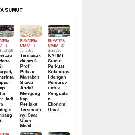
TA SUMUT
ATERA
SUMATERA
SUMATERA
RA
3
UTARA
31
UTARA
27
tus 2026
Juli 2026
Juli 2026
ercab
Termasuk
KAHMI
dana
dalam 4
Sumut
SI
Profil
Perkuat
agsel,
Pelajar
Kolaboras
erinta
Manakah
i dengan
apsel
Siswa
Pemprov
ap
Anda?
untuk
ia
Mengung
Penguata
er Jadi
kap
n
ra
Perilaku
Ekonomi
ategis
Tersembu
Umat
mbang
nyi Saat
an
Ujian
Melal…
ATERA