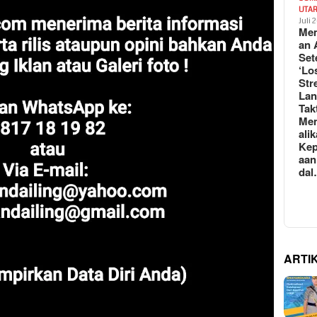
UTA
Juli 
Mem
an 
Set
‘Lo
Str
La
Tak
Me
ali
Kep
aan
da
ARTI