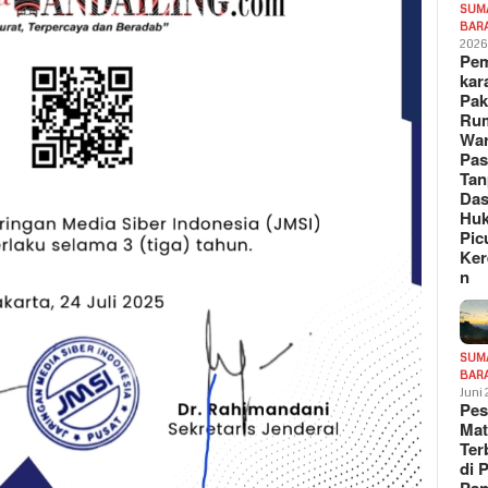
SUM
BAR
202
Pe
kar
Pak
Ru
War
Pa
Tan
Das
Hu
Pic
Ker
n
SUM
BAR
Juni
Pe
Mat
Te
di 