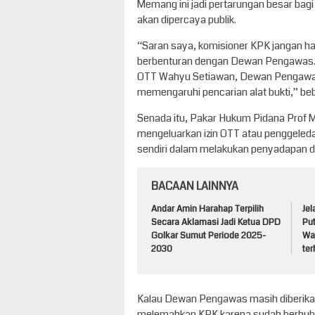
Memang ini jadi pertarungan besar bagi
akan dipercaya publik.
“Saran saya, komisioner KPK jangan 
berbenturan dengan Dewan Pengawas. 
OTT Wahyu Setiawan, Dewan Pengawas
memengaruhi pencarian alat bukti,” be
Senada itu, Pakar Hukum Pidana Pro
mengeluarkan izin OTT atau penggeled
sendiri dalam melakukan penyadapan 
BACAAN LAINNYA
Andar Amin Harahap Terpilih
Je
Secara Aklamasi Jadi Ketua DPD
Pu
Golkar Sumut Periode 2025-
Waj
2030
te
Kalau Dewan Pengawas masih diberikan
melemahkan KPK karena sudah berhubun