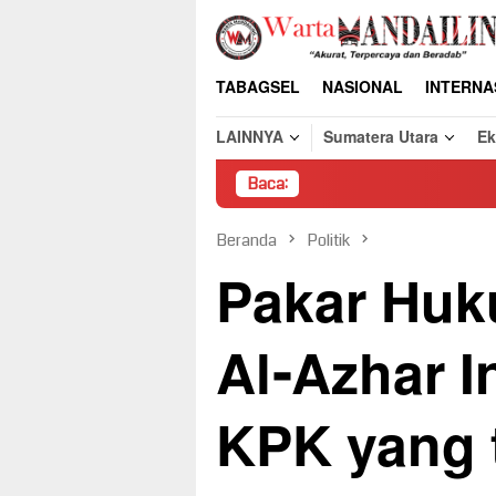
Loncat
ke
konten
TABAGSEL
NASIONAL
INTERNA
LAINNYA
Sumatera Utara
E
Baca:
Pembongkar
Beranda
Politik
Pakar Huk
Al-Azhar I
KPK yang 