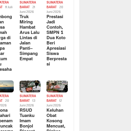
ATERA
SUMATERA
SUMATERA
AT
11 Juli
BARAT
21
BARAT
20
6
Juni 2026
Juni 2026
mbong
Truk
Prestasi
an
Miring
Jadi
sa
Hambat
Contoh,
mah
Arus Lalu
SMPN 1
ga di
Lintas di
Dua Koto
saman
Jalan
Beri
pa
Panti–
Apresiasi
ar
Simpang
Siswa
kum
Empat
Berpresta
u
si
esaha
ATERA
SUMATERA
SUMATERA
AT
20
BARAT
13
BARAT
12
 2026
Juni 2026
Juni 2026
sona
RSUD
Keluhan
ahari
Tuanku
Obat
rbenam
Imam
Kosong
Puncak
Bonjol
Mencuat,