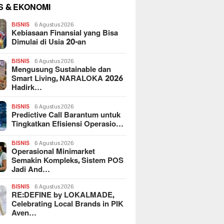
S & EKONOMI
BISNIS
6 Agustus 2026
Kebiasaan Finansial yang Bisa
Dimulai di Usia 20-an
BISNIS
6 Agustus 2026
Mengusung Sustainable dan
Smart Living, NARALOKA 2026
Hadirk…
BISNIS
6 Agustus 2026
Predictive Call Barantum untuk
Tingkatkan Efisiensi Operasio…
BISNIS
6 Agustus 2026
Operasional Minimarket
Semakin Kompleks, Sistem POS
Jadi And…
BISNIS
6 Agustus 2026
RE:DEFINE by LOKALMADE,
Celebrating Local Brands in PIK
Aven…