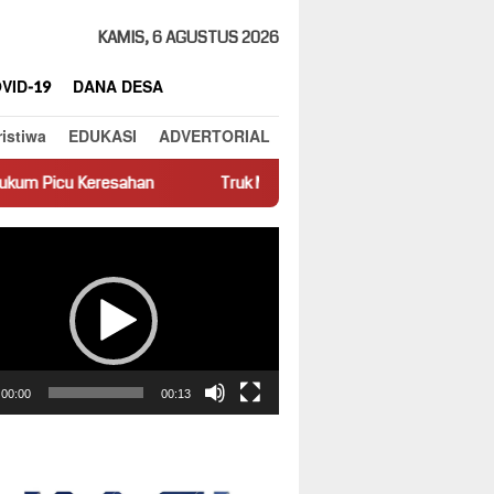
KAMIS, 6 AGUSTUS 2026
VID-19
DANA DESA
ristiwa
EDUKASI
ADVERTORIAL
ahan
Truk Miring Hambat Arus Lalu Lintas di Jalan Panti–Si
ar
00:00
00:13