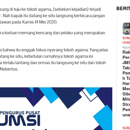
BERI
ng di tuju ke tokoh agama, (sebelum kejadian) terjadi
 Nah bapak itu datang ke situ langsung berbicara jangan
artawan pada Kamis 14 Mei 2020.
uara korban memang kencang dan pelaku yang merupakan
SUM
UTA
Agus
i bahwa itu enggak fokus nyerang tokoh agama. Yang jelas
Rak
tang ke situ, kebetulan rumahnya tokoh agama ini
Per
JM
erlalu lantang dan ormas itu langsung ke situ dan tokoh
Tab
 Nobertus.
Pem
h T
Har
Med
Sib
Mit
Str
Pe
un
SUM