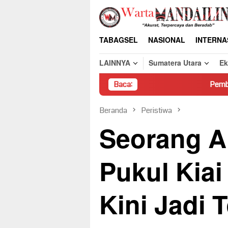
Loncat
ke
konten
TABAGSEL
NASIONAL
INTERNA
LAINNYA
Sumatera Utara
E
Baca:
Pembongkaran Paksa R
Beranda
Peristiwa
Seorang A
Pukul Kiai
Kini Jadi 