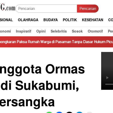
Pencarian
SIONAL
OLAHRAGA
BUDAYA
POLITIK
KESEHATAN
CO
konomi
Inspiratif
Opini
Selebritis
Sosok
Otomotif
Pe
umah Warga di Pasaman Tanpa Dasar Hukum Picu Keresahan
nggota Ormas
 di Sukabumi,
Tersangka