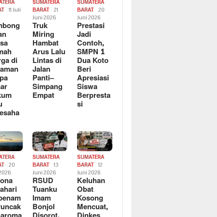
ATERA
SUMATERA
SUMATERA
AT
11 Juli
BARAT
21
BARAT
20
6
Juni 2026
Juni 2026
mbong
Truk
Prestasi
an
Miring
Jadi
sa
Hambat
Contoh,
mah
Arus Lalu
SMPN 1
ga di
Lintas di
Dua Koto
saman
Jalan
Beri
pa
Panti–
Apresiasi
ar
Simpang
Siswa
kum
Empat
Berpresta
u
si
esaha
ATERA
SUMATERA
SUMATERA
AT
20
BARAT
13
BARAT
12
 2026
Juni 2026
Juni 2026
sona
RSUD
Keluhan
ahari
Tuanku
Obat
rbenam
Imam
Kosong
Puncak
Bonjol
Mencuat,
naroma
Disorot,
Dinkes