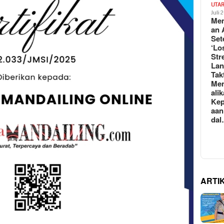
UTA
Juli 
Mem
an 
Set
‘Lo
Str
La
Tak
Me
ali
Kep
aan
da
ARTI