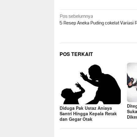
Navigasi
Pos sebelumnya
pos
5 Resep Aneka Puding cokelat Variasi 
POS TERKAIT
Dite
Diduga Pak Ustaz Aniaya
Suka
Santri Hingga Kepala Retak
Dike
dan Gegar Otak