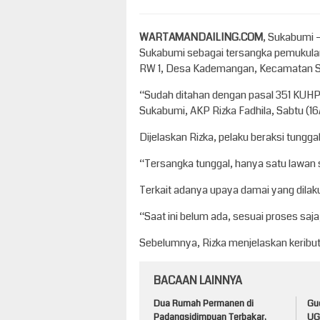
WARTAMANDAILING.COM
, Sukabumi 
Sukabumi sebagai tersangka pemukulan 
RW 1, Desa Kademangan, Kecamatan Su
“Sudah ditahan dengan pasal 351 KUHP
Sukabumi, AKP Rizka Fadhila, Sabtu (16
Dijelaskan Rizka, pelaku beraksi tunggal
“Tersangka tunggal, hanya satu lawan 
Terkait adanya upaya damai yang dilak
“Saat ini belum ada, sesuai proses saja
Sebelumnya, Rizka menjelaskan keributa
BACAAN LAINNYA
Dua Rumah Permanen di
Gu
Padangsidimpuan Terbakar,
UG