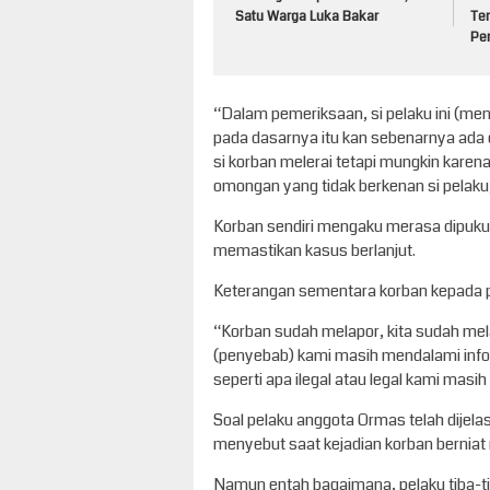
Satu Warga Luka Bakar
Ter
Pe
“Dalam pemeriksaan, si pelaku ini (me
pada dasarnya itu kan sebenarnya ada
si korban melerai tetapi mungkin kare
omongan yang tidak berkenan si pelaku
Korban sendiri mengaku merasa dipukul
memastikan kasus berlanjut.
Keterangan sementara korban kepada po
“Korban sudah melapor, kita sudah m
(penyebab) kami masih mendalami infor
seperti apa ilegal atau legal kami masih
Soal pelaku anggota Ormas telah dije
menyebut saat kejadian korban berniat
Namun entah bagaimana, pelaku tiba-t