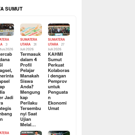
TA SUMUT
ATERA
SUMATERA
SUMATERA
RA
3
UTARA
31
UTARA
27
tus 2026
Juli 2026
Juli 2026
ercab
Termasuk
KAHMI
dana
dalam 4
Sumut
SI
Profil
Perkuat
agsel,
Pelajar
Kolaboras
erinta
Manakah
i dengan
apsel
Siswa
Pemprov
ap
Anda?
untuk
ia
Mengung
Penguata
er Jadi
kap
n
ra
Perilaku
Ekonomi
ategis
Tersembu
Umat
mbang
nyi Saat
an
Ujian
Melal…
ATERA