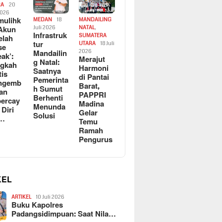
RA
20
2026
ulihk
MEDAN
18
MANDAILING
Akun
Juli 2026
NATAL
,
Infrastruk
SUMATERA
elah
tur
UTARA
18 Juli
se
Mandailin
2026
eak’:
Merajut
g Natal:
ngkah
Harmoni
Saatnya
tis
di Pantai
Pemerinta
ngemb
Barat,
h Sumut
kan
PAPPRI
Berhenti
ercay
Madina
Menunda
 Diri
Gelar
Solusi
l…
Temu
Ramah
Pengurus
KEL
ARTIKEL
10 Juli 2026
Buku Kapolres
Padangsidimpuan: Saat Nila…