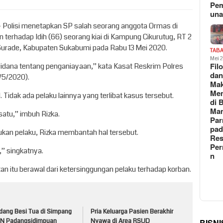
Pe
un
– Polisi menetapkan SP salah seorang anggota Ormas di
terhadap Idih (66) seorang kiai di Kampung Cikurutug, RT 2
rade, Kabupaten Sukabumi pada Rabu 13 Mei 2020.
TAB
Mei 
Fil
idana tentang penganiayaan,” kata Kasat Reskrim Polres
da
/5/2020).
Ma
Me
. Tidak ada pelaku lainnya yang terlibat kasus tersebut.
di 
Man
satu,” imbuh Rizka.
Pa
pad
ukan pelaku, Rizka membantah hal tersebut.
Res
Per
,” singkatnya.
n
n itu berawal dari ketersinggungan pelaku terhadap korban.
dang Besi Tua di Simpang
Pria Keluarga Pasien Berakhir
N Padangsidimpuan
Nyawa di Area RSUD