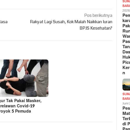
SUM
BAR
202
Pe
Pos berikutnya
kar
Rasa
Rakyat Lagi Susah, Kok Malah Naikkan Iuran
Pak
BPJS Kesehatan?
Ru
War
Pa
Tan
Das
Hu
Pic
Ker
n
SUM
BAR
gur Tak Pakai Masker,
Juni
relawan Covid-19
Pe
royok 5 Pemuda
Mat
Te
di 
Pa