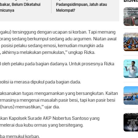
BISNI
bakar, Belum Diketahui
Padangsidimpuan, Jatuh atau
micunya
Melompat?
ngaku) tersinggung dengan ucapan si korban. Tapi memang
 orang sedang berkumpul sedang adu argumen. Niatan awal
na posisi pelaku sedang emosi, kemudian mungkin ada
, akhirnya melakukan pemukulan,” ungkap Rizka.
 oleh pelaku pada bagian dadanya. Untuk prosesnya Rizka
lisi ia merasa dipukul pada bagian dada.
elaksanakan tugas mengamankan yang bersangkutan. Kaitan
masinya mengenai masalah pasir besi, tapi kan pasir besi
 (harus) memastikan,” ujar dia.
laskan Kapolsek Surade AKP Nobertus Santoso yang
 melerai dua kubu ormas yang bersitegang.
iba memukul korban.