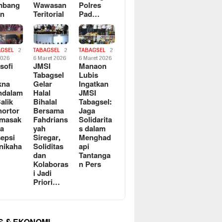
mbang
Wawasan
Polres
an
Teritorial
Pad…
AGSEL
2
TABAGSEL
2
TABAGSEL
2
2026
6 Maret 2026
6 Maret 2026
osofi
JMSI
Manaon
n
Tabagsel
Lubis
kna
Gelar
Ingatkan
ndalam
Halal
JMSI
Balik
Bihalal
Tabagsel:
ortor
Bersama
Jaga
rmasak
Fahdrians
Solidarita
a
yah
s dalam
epsi
Siregar,
Menghad
nikaha
Soliditas
api
dan
Tantanga
Kolaboras
n Pers
i Jadi
Priori…