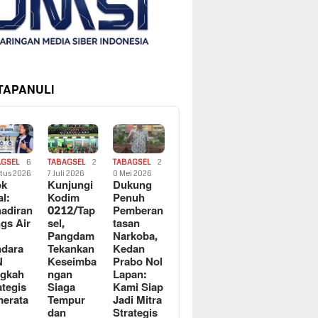
 TAPANULI
AGSEL
6
TABAGSEL
2
TABAGSEL
2
tus 2026
7 Juli 2026
0 Mei 2026
ok
Kunjungi
Dukung
al:
Kodim
Penuh
adiran
0212/Tap
Pemberan
gs Air
sel,
tasan
Pangdam
Narkoba,
dara
Tekankan
Kedan
N
Keseimba
Prabo Nol
ngkah
ngan
Lapan:
ategis
Siaga
Kami Siap
erata
Tempur
Jadi Mitra
dan
Strategis