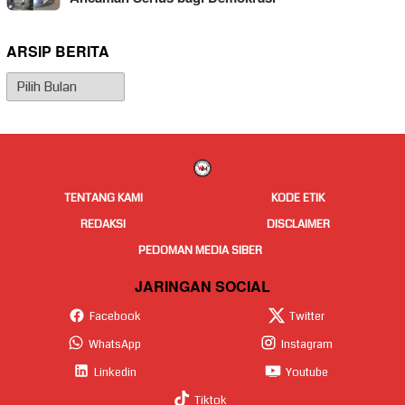
ARSIP BERITA
Arsip
Berita
TENTANG KAMI
KODE ETIK
REDAKSI
DISCLAIMER
PEDOMAN MEDIA SIBER
JARINGAN SOCIAL
Facebook
Twitter
WhatsApp
Instagram
Linkedin
Youtube
Tiktok