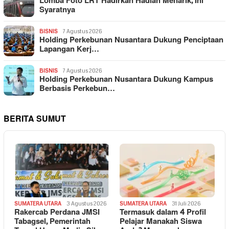
Lomba Foto LRT Hadirkan Hadiah Menarik, Ini
Syaratnya
BISNIS
7 Agustus 2026
Holding Perkebunan Nusantara Dukung Penciptaan
Lapangan Kerj…
BISNIS
7 Agustus 2026
Holding Perkebunan Nusantara Dukung Kampus
Berbasis Perkebun…
BERITA SUMUT
SUMATERA UTARA
3 Agustus 2026
SUMATERA UTARA
31 Juli 2026
Rakercab Perdana JMSI
Termasuk dalam 4 Profil
Tabagsel, Pemerintah
Pelajar Manakah Siswa