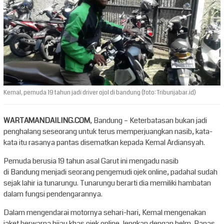
Kemal, pemuda 19 tahun jadi driver ojol di bandung (foto: Tribunjabar.id)
WARTAMANDAILING.COM
, Bandung – Keterbatasan bukan jadi
penghalang seseorang untuk terus memperjuangkan nasib, kata-
kata itu rasanya pantas disematkan kepada Kemal Ardiansyah.
Pemuda berusia 19 tahun asal Garut ini mengadu nasib
di Bandung menjadi seorang pengemudi ojek online, padahal sudah
sejak lahir ia tunarungu. Tunarungu berarti dia memiliki hambatan
dalam fungsi pendengarannya.
Dalam mengendarai motornya sehari-hari, Kemal mengenakan
jaket berwarna hijau khas ojek online, lengkap dengan helm. Panas