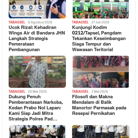
TABAGSEL
6 Agustus 2026
TABAGSEL
27 Juli 2026
Ucok Rizal: Kehadiran
Kunjungi Kodim
Wings Air di Bandara JHN
0212/Tapsel, Pangdam
Langkah Strategis
Tekankan Keseimbangan
Pemerataan
Siaga Tempur dan
Pembangunan
Wawasan Teritorial
TABAGSEL
20 Mei 2026
TABAGSEL
2 Mei 2026
Dukung Penuh
Filosofi dan Makna
Pemberantasan Narkoba,
Mendalam di Balik
Kedan Prabo Nol Lapan:
Manortor Parmasak pada
Kami Siap Jadi Mitra
Resepsi Pernikahan
Strategis Polres Pad…