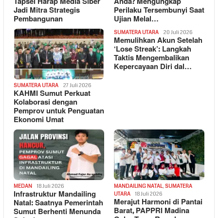
Tapsel Harap Media Siber
Anda? Mengungkap
Jadi Mitra Strategis
Perilaku Tersembunyi Saat
Pembangunan
Ujian Melal…
SUMATERA UTARA
20 Juli 2026
Memulihkan Akun Setelah
‘Lose Streak’: Langkah
Taktis Mengembalikan
Kepercayaan Diri dal…
SUMATERA UTARA
27 Juli 2026
KAHMI Sumut Perkuat
Kolaborasi dengan
Pemprov untuk Penguatan
Ekonomi Umat
MEDAN
18 Juli 2026
MANDAILING NATAL
,
SUMATERA
Infrastruktur Mandailing
UTARA
18 Juli 2026
Merajut Harmoni di Pantai
Natal: Saatnya Pemerintah
Barat, PAPPRI Madina
Sumut Berhenti Menunda