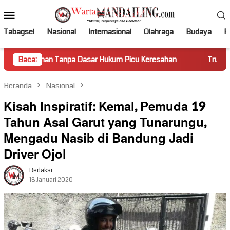
Loncat
Menu
ke
Mobile
konten
Tabagsel
Nasional
Internasional
Olahraga
Budaya
Po
Tanpa Dasar Hukum Picu Keresahan
Baca:
Truk Miring Hambat Aru
Beranda
Nasional
Kisah Inspiratif: Kemal, Pemuda 19
Tahun Asal Garut yang Tunarungu,
Mengadu Nasib di Bandung Jadi
Driver Ojol
Redaksi
18 Januari 2020