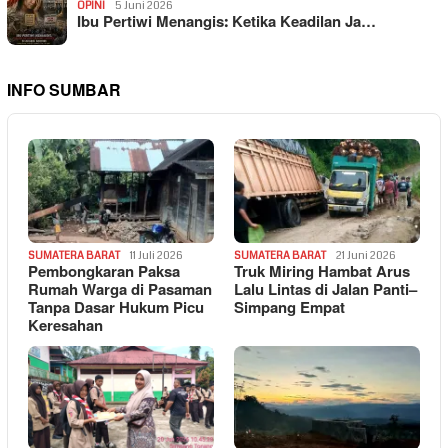
OPINI
5 Juni 2026
Ibu Pertiwi Menangis: Ketika Keadilan Ja…
INFO SUMBAR
SUMATERA BARAT
11 Juli 2026
SUMATERA BARAT
21 Juni 2026
Pembongkaran Paksa
Truk Miring Hambat Arus
Rumah Warga di Pasaman
Lalu Lintas di Jalan Panti–
Tanpa Dasar Hukum Picu
Simpang Empat
Keresahan