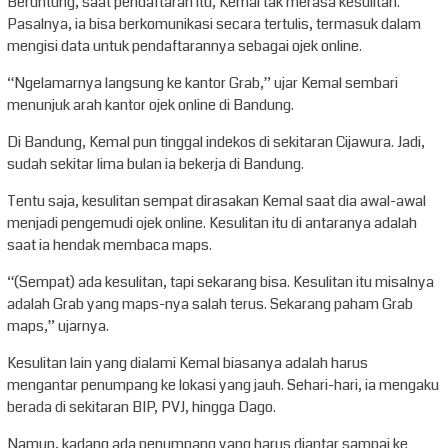
Beruntung, saat pendaftaran itu, Kemal tak merasa kesulitan.
Pasalnya, ia bisa berkomunikasi secara tertulis, termasuk dalam
mengisi data untuk pendaftarannya sebagai ojek online.
“Ngelamarnya langsung ke kantor Grab,” ujar Kemal sembari
menunjuk arah kantor ojek online di Bandung.
Di Bandung, Kemal pun tinggal indekos di sekitaran Cijawura. Jadi,
sudah sekitar lima bulan ia bekerja di Bandung.
Tentu saja, kesulitan sempat dirasakan Kemal saat dia awal-awal
menjadi pengemudi ojek online. Kesulitan itu di antaranya adalah
saat ia hendak membaca maps.
“(Sempat) ada kesulitan, tapi sekarang bisa. Kesulitan itu misalnya
adalah Grab yang maps-nya salah terus. Sekarang paham Grab
maps,” ujarnya.
Kesulitan lain yang dialami Kemal biasanya adalah harus
mengantar penumpang ke lokasi yang jauh. Sehari-hari, ia mengaku
berada di sekitaran BIP, PVJ, hingga Dago.
Namun, kadang ada penumpang yang harus diantar sampai ke