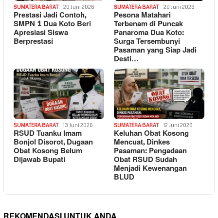
SUMATERA BARAT
20 Juni 2026
SUMATERA BARAT
20 Juni 2026
Prestasi Jadi Contoh,
Pesona Matahari
SMPN 1 Dua Koto Beri
Terbenam di Puncak
Apresiasi Siswa
Panaroma Dua Koto:
Berprestasi
Surga Tersembunyi
Pasaman yang Siap Jadi
Desti…
SUMATERA BARAT
13 Juni 2026
SUMATERA BARAT
12 Juni 2026
RSUD Tuanku Imam
Keluhan Obat Kosong
Bonjol Disorot, Dugaan
Mencuat, Dinkes
Obat Kosong Belum
Pasaman: Pengadaan
Dijawab Bupati
Obat RSUD Sudah
Menjadi Kewenangan
BLUD
REKOMENDASI UNTUK ANDA