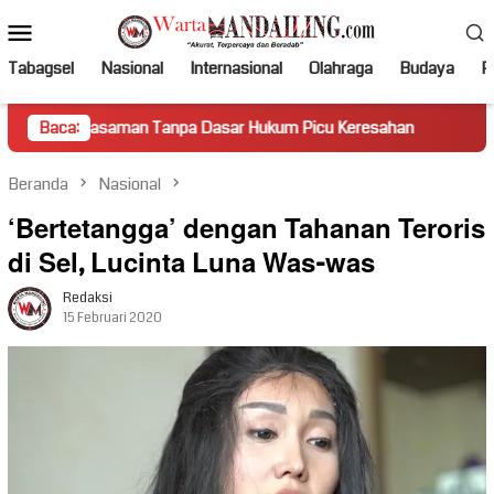
Loncat
Menu
ke
Mobile
konten
Tabagsel
Nasional
Internasional
Olahraga
Budaya
Po
man Tanpa Dasar Hukum Picu Keresahan
Baca:
Truk Miring Hamba
Beranda
Nasional
‘Bertetangga’ dengan Tahanan Teroris
di Sel, Lucinta Luna Was-was
Redaksi
15 Februari 2020