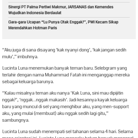
Sinergi PT Palma Pertiwi Makmur, JARSANAS dan Kemendes
Wujudkan Indonesia Berdaulat
Gara-gara Ucapan “Lu Punya Otak Enggak?”, PWI Kecam Sikap
Merendahkan Hotman Paris
“Aku juga di sana disayang ‘kak nyanyi dong’, ‘kak jangan sedih
mulu’,” imbuhnya.
Lucinta Luna menemukan banyak teman baru. Selebgram yang
terlahir dengan nama Muhammad Fatah ini menganggap mereka
sebagai keluarga barunya.
“Kalau misalnya teman aku nanya ‘Kak Luna, sini mau dipijitin
nggak?’, ‘nggak…nggak makasih’. Jadi kesannya kayak keluarga
baru yang muncul di sel yang menghibur aku, yang men-support
aku, yang mulai (membuat) aku nggak sedih lagi gitu,”
sambungnya.
Lucinta Luna sudah menempati sel tahanan selama 4 hari. Selama