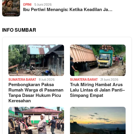
OPINI
5 Juni 2026
Ibu Pertiwi Menangis: Ketika Keadilan Ja…
INFO SUMBAR
SUMATERA BARAT
11 Juli 2026
SUMATERA BARAT
21 Juni 2026
Pembongkaran Paksa
Truk Miring Hambat Arus
Rumah Warga di Pasaman
Lalu Lintas di Jalan Panti–
Tanpa Dasar Hukum Picu
Simpang Empat
Keresahan