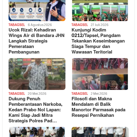
TABAGSEL
6 Agustus 2026
TABAGSEL
27 Juli 2026
Ucok Rizal: Kehadiran
Kunjungi Kodim
Wings Air di Bandara JHN
0212/Tapsel, Pangdam
Langkah Strategis
Tekankan Keseimbangan
Pemerataan
Siaga Tempur dan
Pembangunan
Wawasan Teritorial
TABAGSEL
20 Mei 2026
TABAGSEL
2 Mei 2026
Dukung Penuh
Filosofi dan Makna
Pemberantasan Narkoba,
Mendalam di Balik
Kedan Prabo Nol Lapan:
Manortor Parmasak pada
Kami Siap Jadi Mitra
Resepsi Pernikahan
Strategis Polres Pad…