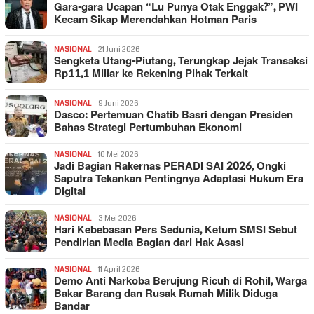
Gara-gara Ucapan “Lu Punya Otak Enggak?”, PWI
Kecam Sikap Merendahkan Hotman Paris
NASIONAL
21 Juni 2026
Sengketa Utang-Piutang, Terungkap Jejak Transaksi
Rp11,1 Miliar ke Rekening Pihak Terkait
NASIONAL
9 Juni 2026
Dasco: Pertemuan Chatib Basri dengan Presiden
Bahas Strategi Pertumbuhan Ekonomi
NASIONAL
10 Mei 2026
Jadi Bagian Rakernas PERADI SAI 2026, Ongki
Saputra Tekankan Pentingnya Adaptasi Hukum Era
Digital
NASIONAL
3 Mei 2026
Hari Kebebasan Pers Sedunia, Ketum SMSI Sebut
Pendirian Media Bagian dari Hak Asasi
NASIONAL
11 April 2026
Demo Anti Narkoba Berujung Ricuh di Rohil, Warga
Bakar Barang dan Rusak Rumah Milik Diduga
Bandar