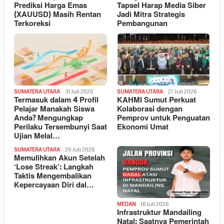
Prediksi Harga Emas
Tapsel Harap Media Siber
(XAUUSD) Masih Rentan
Jadi Mitra Strategis
Terkoreksi
Pembangunan
SUMATERA UTARA
31 Juli 2026
SUMATERA UTARA
27 Juli 2026
Termasuk dalam 4 Profil
KAHMI Sumut Perkuat
Pelajar Manakah Siswa
Kolaborasi dengan
Anda? Mengungkap
Pemprov untuk Penguatan
Perilaku Tersembunyi Saat
Ekonomi Umat
Ujian Melal…
SUMATERA UTARA
20 Juli 2026
Memulihkan Akun Setelah
‘Lose Streak’: Langkah
Taktis Mengembalikan
Kepercayaan Diri dal…
MEDAN
18 Juli 2026
Infrastruktur Mandailing
Natal: Saatnya Pemerintah