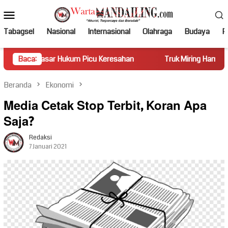
Loncat
Menu
ke
Mobile
konten
Tabagsel
Nasional
Internasional
Olahraga
Budaya
Po
ar Hukum Picu Keresahan
Baca:
Truk Miring Hambat Arus Lalu Lin
Beranda
Ekonomi
Media Cetak Stop Terbit, Koran Apa
Saja?
Redaksi
7 Januari 2021