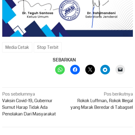
Media Cetak
Stop Terbit
SEBARKAN
Navigasi
Pos sebelumnya
Pos berikutnya
pos
Vaksin Covid-19, Gubernur
Rokok Luffman, Rokok Illegal
Sumut Harap Tidak Ada
yang Marak Beredar di Tabagsel
Penolakan Dari Masyarakat