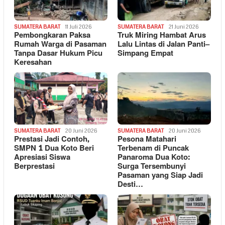
SUMATERA BARAT
11 Juli 2026
SUMATERA BARAT
21 Juni 2026
Pembongkaran Paksa
Truk Miring Hambat Arus
Rumah Warga di Pasaman
Lalu Lintas di Jalan Panti–
Tanpa Dasar Hukum Picu
Simpang Empat
Keresahan
SUMATERA BARAT
20 Juni 2026
SUMATERA BARAT
20 Juni 2026
Prestasi Jadi Contoh,
Pesona Matahari
SMPN 1 Dua Koto Beri
Terbenam di Puncak
Apresiasi Siswa
Panaroma Dua Koto:
Berprestasi
Surga Tersembunyi
Pasaman yang Siap Jadi
Desti…