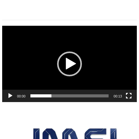
Pemutar
Video
00:00
00:13