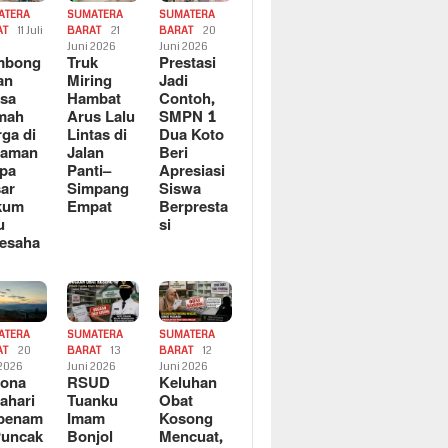
ATERA
SUMATERA
SUMATERA
AT
11 Juli
BARAT
21
BARAT
20
6
Juni 2026
Juni 2026
mbong
Truk
Prestasi
an
Miring
Jadi
sa
Hambat
Contoh,
mah
Arus Lalu
SMPN 1
ga di
Lintas di
Dua Koto
saman
Jalan
Beri
pa
Panti–
Apresiasi
ar
Simpang
Siswa
kum
Empat
Berpresta
u
si
esaha
ATERA
SUMATERA
SUMATERA
AT
20
BARAT
13
BARAT
12
 2026
Juni 2026
Juni 2026
sona
RSUD
Keluhan
ahari
Tuanku
Obat
rbenam
Imam
Kosong
Puncak
Bonjol
Mencuat,