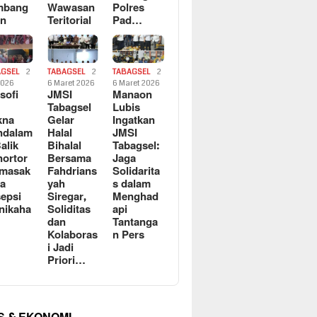
mbang
Wawasan
Polres
an
Teritorial
Pad…
AGSEL
2
TABAGSEL
2
TABAGSEL
2
2026
6 Maret 2026
6 Maret 2026
osofi
JMSI
Manaon
n
Tabagsel
Lubis
kna
Gelar
Ingatkan
ndalam
Halal
JMSI
Balik
Bihalal
Tabagsel:
ortor
Bersama
Jaga
rmasak
Fahdrians
Solidarita
a
yah
s dalam
epsi
Siregar,
Menghad
nikaha
Soliditas
api
dan
Tantanga
Kolaboras
n Pers
i Jadi
Priori…