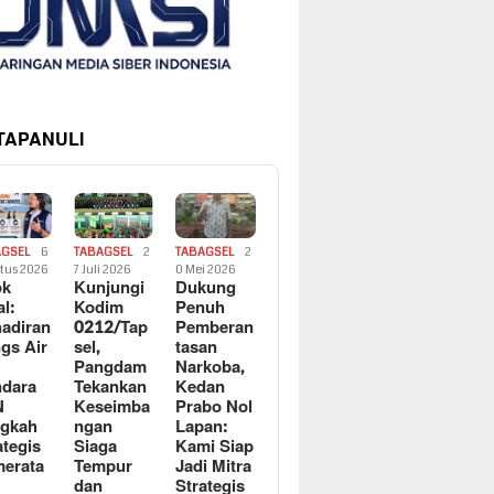
 TAPANULI
AGSEL
6
TABAGSEL
2
TABAGSEL
2
tus 2026
7 Juli 2026
0 Mei 2026
ok
Kunjungi
Dukung
al:
Kodim
Penuh
adiran
0212/Tap
Pemberan
gs Air
sel,
tasan
Pangdam
Narkoba,
dara
Tekankan
Kedan
N
Keseimba
Prabo Nol
ngkah
ngan
Lapan:
ategis
Siaga
Kami Siap
erata
Tempur
Jadi Mitra
dan
Strategis