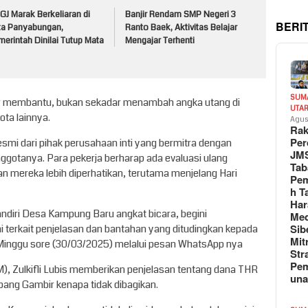
J Marak Berkeliaran di
Banjir Rendam SMP Negeri 3
BERI
ta Panyabungan,
Ranto Baek, Aktivitas Belajar
erintah Dinilai Tutup Mata
Mengajar Terhenti
SUM
ar membantu, bukan sekadar menambah angka utang di
UTA
ta lainnya.
Agus
Rak
Per
esmi dari pihak perusahaan inti yang bermitra dengan
JM
nggotanya. Para pekerja berharap ada evaluasi ulang
Tab
aan mereka lebih diperhatikan, terutama menjelang Hari
Pem
h T
Har
andiri Desa Kampung Baru angkat bicara, begini
Med
Sib
terkait penjelasan dan bantahan yang ditudingkan kepada
Mit
 Minggu sore (30/03/2025) melalui pesan WhatsApp nya
Str
Pe
M), Zulkifli Lubis memberikan penjelasan tentang dana THR
un
pang Gambir kenapa tidak dibagikan.