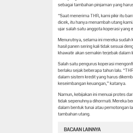
sebagai tambahan pinjaman yang harus 
“Saat menerima THR, kami pikir itu ban
dicek, itu hanya menambah utang kam
ujar salah satu anggota koperasi yang
Menurutnya, selama ini mereka sudah k
hasil panen sering kali tidak sesuai d
khawatir akan semakin terjebak dalam l
Salah satu pengurus koperasi mengonfi
berlaku sejak beberapa tahun lalu. “TH
dalam sistem kredit yang harus dikembal
keseimbangan keuangan,” katanya.
Namun, kebijakan ini menuai protes da
tidak sepenuhnya dihormati. Mereka ber
dalam bentuk tunai atau pemotongan la
tambahan utang.
BACAAN LAINNYA