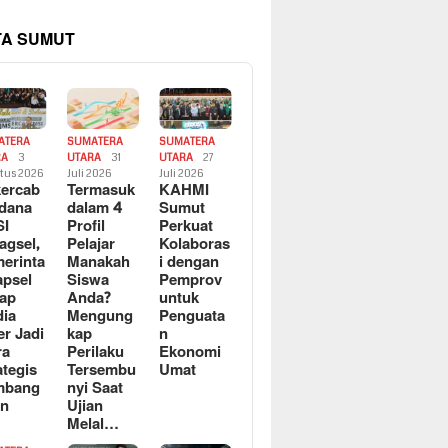
TA SUMUT
ATERA
SUMATERA
SUMATERA
RA
3
UTARA
31
UTARA
27
tus 2026
Juli 2026
Juli 2026
ercab
Termasuk
KAHMI
dana
dalam 4
Sumut
SI
Profil
Perkuat
agsel,
Pelajar
Kolaboras
erinta
Manakah
i dengan
apsel
Siswa
Pemprov
ap
Anda?
untuk
ia
Mengung
Penguata
er Jadi
kap
n
ra
Perilaku
Ekonomi
ategis
Tersembu
Umat
mbang
nyi Saat
an
Ujian
Melal…