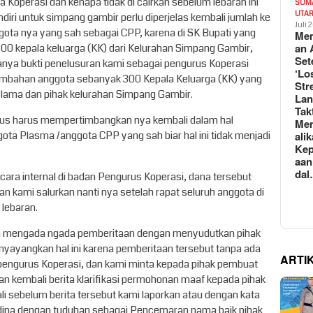
 Koperasi dan kenapa tidak di cairkan sebelum lebaran ini
SUM
UTA
iri untuk simpang gambir perlu diperjelas kembali jumlah ke
Juli 
gota nya yang sah sebagai CPP, karena di SK Bupati yang
Mem
an 
00 kepala keluarga (KK) dari Kelurahan Simpang Gambir,
Set
danya bukti penelusuran kami sebagai pengurus Koperasi
‘Lo
ambahan anggota sebanyak 300 Kepala Keluarga (KK) yang
Str
 lama dan pihak kelurahan Simpang Gambir.
La
Tak
urus harus mempertimbangkan nya kembali dalam hal
Me
a Plasma /anggota CPP yang sah biar hal ini tidak menjadi
ali
Kep
aan
da
cara internal di badan Pengurus Koperasi, dana tersebut
kan kami salurkan nanti nya setelah rapat seluruh anggota di
 lebaran.
n mengada ngada pemberitaan dengan menyudutkan pihak
nyayangkan hal ini karena pemberitaan tersebut tanpa ada
ARTI
pengurus Koperasi, dan kami minta kepada pihak pembuat
an kembali berita klarifikasi permohonan maaf kepada pihak
i sebelum berita tersebut kami laporkan atau dengan kata
dina dengan tuduhan sebagai Pencemaran nama baik pihak