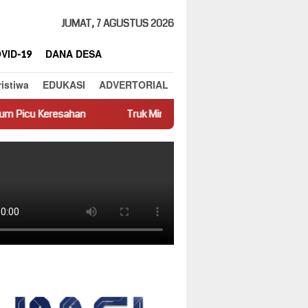
JUMAT, 7 AGUSTUS 2026
VID-19
DANA DESA
ristiwa
EDUKASI
ADVERTORIAL
Truk Miring Hambat Arus Lalu Lintas di Jalan Panti–Simpang E