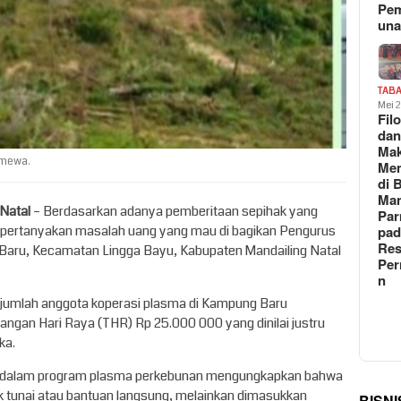
Pe
un
TAB
Mei 
Fil
da
Ma
imewa.
Me
di 
Man
 Natal
– Berdasarkan adanya pemberitaan sepihak yang
Pa
mpertanyakan masalah uang yang mau di bagikan Pengurus
pad
Res
Baru, Kecamatan Lingga Bayu, Kabupaten Mandailing Natal
Per
n
Sejumlah anggota koperasi plasma di Kampung Baru
ngan Hari Raya (THR) Rp 25.000 000 yang dinilai justru
ka.
g dalam program plasma perkebunan mengungkapkan bahwa
k tunai atau bantuan langsung, melainkan dimasukkan