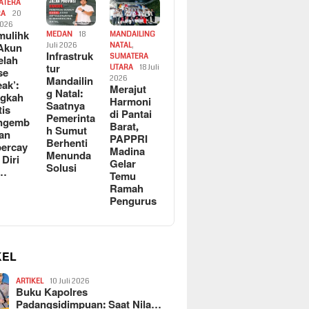
ATERA
RA
20
2026
ulihk
MEDAN
18
MANDAILING
Akun
Juli 2026
NATAL
,
Infrastruk
SUMATERA
elah
tur
UTARA
18 Juli
se
Mandailin
2026
eak’:
Merajut
g Natal:
ngkah
Harmoni
Saatnya
tis
di Pantai
Pemerinta
ngemb
Barat,
h Sumut
kan
PAPPRI
Berhenti
ercay
Madina
Menunda
 Diri
Gelar
Solusi
l…
Temu
Ramah
Pengurus
KEL
ARTIKEL
10 Juli 2026
Buku Kapolres
Padangsidimpuan: Saat Nila…