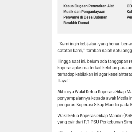
Kasus Dugaan Perusakan Alat
ODG
Musik dan Penganiayaan
Ko
Penyanyi di Desa Buburan
Pem
Berakhir Damai
“Kami ingin kebijakan yang benar-ben
catatan kami,” tambah salah satu anggo
Hingga saat ini, belum ada tanggapan r
koperasi plasma terkait keluhan para a
terhadap kebijakan ini agar kesejahter
Raya”.
Akhirnya Wakil Ketua Koperasi Sikap M
penyampaiannya kepada awak Media ini 
pengurus Koperasi Sikap Mandiri pada
Wakil ketua Koperasi Sikap Mandiri (KS
yang cair dari P.T PSU Perkebunan Sim