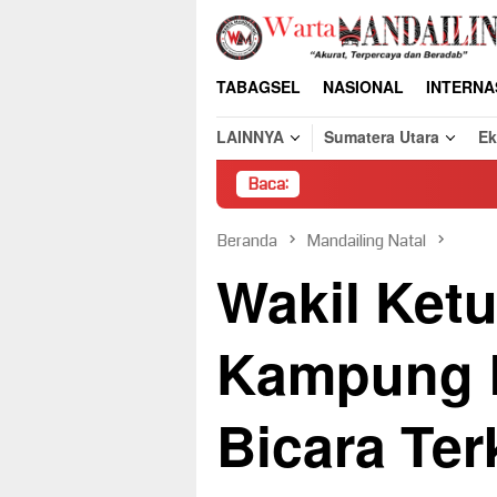
Loncat
ke
konten
TABAGSEL
NASIONAL
INTERNA
LAINNYA
Sumatera Utara
E
Baca:
Pembongkaran Pak
Beranda
Mandailing Natal
Wakil Ket
Kampung 
Bicara Terk