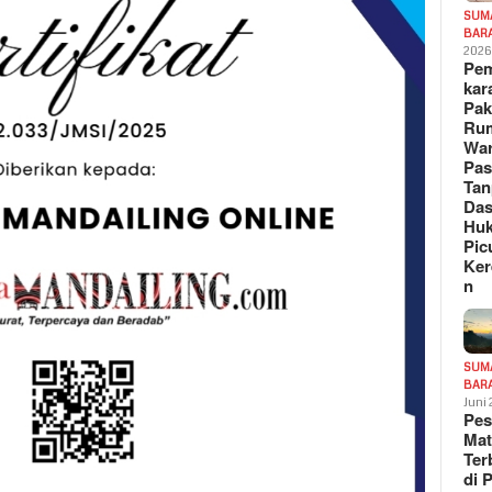
SUM
BAR
202
Pe
kar
Pak
Ru
War
Pa
Tan
Das
Hu
Pic
Ker
n
SUM
BAR
Juni
Pe
Mat
Te
di 