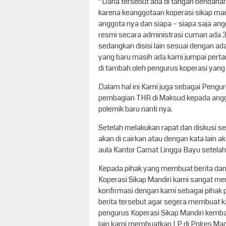
“Dana tersebut ada di tangan bendahara
karena keanggotaan koperasi sikap mand
anggota nya dan siapa – siapa saja ang
resmi secara administrasi cuman ada 3
sedangkan disisi lain sesuai dengan a
yang baru masih ada kami jumpai pert
di tambah oleh pengurus koperasi yang
Dalam hal ini Kami juga sebagai Peng
pembagian THR di Maksud kepada anggot
polemik baru nanti nya.
Setelah melakukan rapat dan diskusi se
akan di cairkan atau dengan kata lain a
aula Kantor Camat Lingga Bayu setelah
Kepada pihak yang membuat berita da
Koperasi Sikap Mandiri kami sangat me
konfirmasi dengan kami sebagai pihak 
berita tersebut agar segera membuat k
pengurus Koperasi Sikap Mandiri kembal
lain kami membuatkan LP di Polres Ma