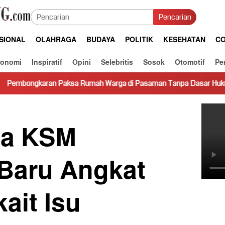
Pencarian
SIONAL
OLAHRAGA
BUDAYA
POLITIK
KESEHATAN
CO
konomi
Inspiratif
Opini
Selebritis
Sosok
Otomotif
Pe
sa Rumah Warga di Pasaman Tanpa Dasar Hukum Picu Keresahan
ua KSM
Baru Angkat
ait Isu