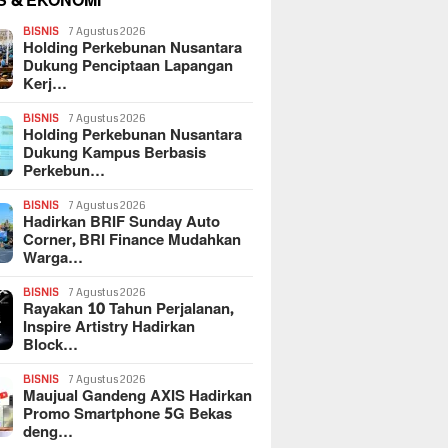
S & EKONOMI
BISNIS
7 Agustus 2026
Holding Perkebunan Nusantara
Dukung Penciptaan Lapangan
Kerj…
BISNIS
7 Agustus 2026
Holding Perkebunan Nusantara
Dukung Kampus Berbasis
Perkebun…
BISNIS
7 Agustus 2026
Hadirkan BRIF Sunday Auto
Corner, BRI Finance Mudahkan
Warga…
BISNIS
7 Agustus 2026
Rayakan 10 Tahun Perjalanan,
Inspire Artistry Hadirkan
Block…
BISNIS
7 Agustus 2026
Maujual Gandeng AXIS Hadirkan
Promo Smartphone 5G Bekas
deng…