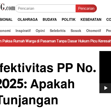
Pencarian
SIONAL
OLAHRAGA
BUDAYA
POLITIK
KESEHATAN
CO
konomi
Inspiratif
Opini
Selebritis
Sosok
Otomotif
Pe
 di Pasaman Tanpa Dasar Hukum Picu Keresahan
Truk Miri
Pemut
Video
ektivitas PP No.
2025: Apakah
Tunjangan