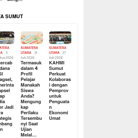
TA SUMUT
ATERA
SUMATERA
SUMATERA
RA
3
UTARA
31
UTARA
27
tus 2026
Juli 2026
Juli 2026
ercab
Termasuk
KAHMI
dana
dalam 4
Sumut
SI
Profil
Perkuat
agsel,
Pelajar
Kolaboras
erinta
Manakah
i dengan
apsel
Siswa
Pemprov
ap
Anda?
untuk
ia
Mengung
Penguata
er Jadi
kap
n
ra
Perilaku
Ekonomi
ategis
Tersembu
Umat
mbang
nyi Saat
an
Ujian
Melal…