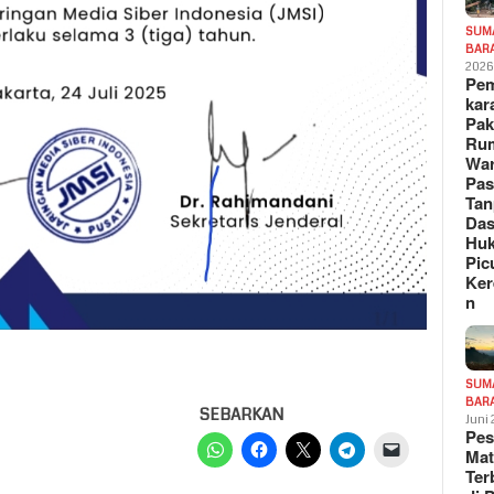
SUM
BAR
202
Pe
kar
Pak
Ru
War
Pa
Tan
Das
Hu
Pic
Ker
n
SUM
BAR
SEBARKAN
Juni
Pe
Mat
Te