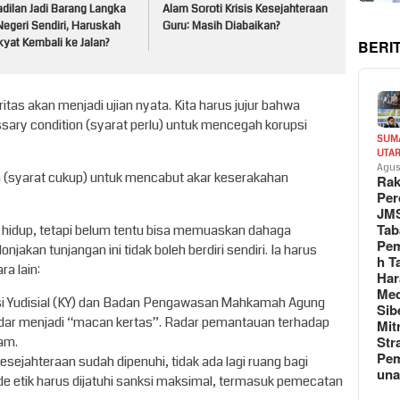
dilan Jadi Barang Langka
Alam Soroti Krisis Kesejahteraan
Negeri Sendiri, Haruskah
Guru: Masih Diabaikan?
yat Kembali ke Jalan?
BERI
tas akan menjadi ujian nyata. Kita harus jujur bahwa
sary condition (syarat perlu) untuk mencegah korupsi
SUM
UTA
Agus
on (syarat cukup) untuk mencabut akar keserakahan
Rak
Per
JM
Tab
hidup, tetapi belum tentu bisa memuaskan dahaga
Pem
njakan tunjangan ini tidak boleh berdiri sendiri. Ia harus
h T
ra lain:
Har
Med
i Yudisial (KY) dan Badan Pengawasan Mahkamah Agung
Sib
adar menjadi “macan kertas”. Radar pemantauan terhadap
Mit
Str
jam.
Pe
esejahteraan sudah dipenuhi, tidak ada lagi ruang bagi
un
 etik harus dijatuhi sanksi maksimal, termasuk pemecatan