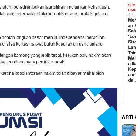
SUM
i sistem peradilan bukan lagi pilihan, melainkan keharusan.
UTA
ah vaksin terbaik untuk mematikan virus praktik gelap di
Juli 
Mem
an 
Set
‘Lo
 adalah langkah besar menuju independensi peradilan.
Str
i atas kertas, rakyat butuh keadilan di ruang sidang.
La
Tak
dengan kantong yang lebih tebal, ketukan palu hakim akan
Me
etap condong pada pemilik modal?
ali
Kep
a, karena kesejahteraan hakim telah dibayar mahal oleh
aan
da
ARTI