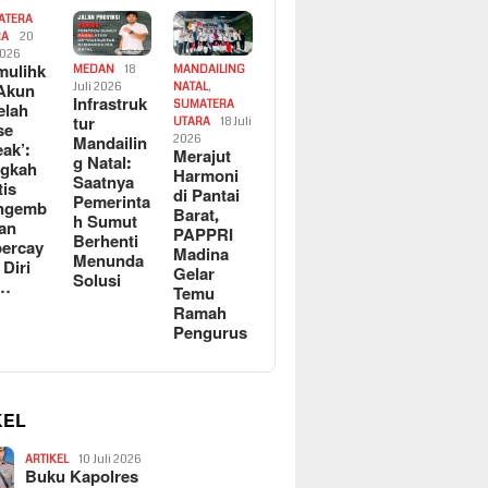
ATERA
RA
20
2026
ulihk
MEDAN
18
MANDAILING
Akun
Juli 2026
NATAL
,
Infrastruk
SUMATERA
elah
tur
UTARA
18 Juli
se
Mandailin
2026
eak’:
Merajut
g Natal:
ngkah
Harmoni
Saatnya
tis
di Pantai
Pemerinta
ngemb
Barat,
h Sumut
kan
PAPPRI
Berhenti
ercay
Madina
Menunda
 Diri
Gelar
Solusi
l…
Temu
Ramah
Pengurus
KEL
ARTIKEL
10 Juli 2026
Buku Kapolres