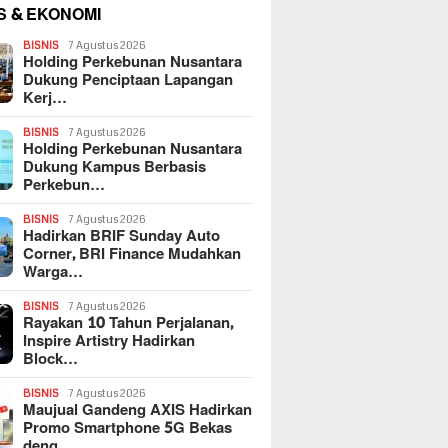
S & EKONOMI
BISNIS
7 Agustus 2026
Holding Perkebunan Nusantara
Dukung Penciptaan Lapangan
Kerj…
BISNIS
7 Agustus 2026
Holding Perkebunan Nusantara
Dukung Kampus Berbasis
Perkebun…
BISNIS
7 Agustus 2026
Hadirkan BRIF Sunday Auto
Corner, BRI Finance Mudahkan
Warga…
BISNIS
7 Agustus 2026
Rayakan 10 Tahun Perjalanan,
Inspire Artistry Hadirkan
Block…
BISNIS
7 Agustus 2026
Maujual Gandeng AXIS Hadirkan
Promo Smartphone 5G Bekas
deng…