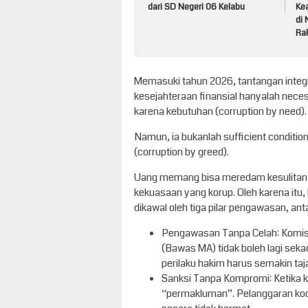
dari SD Negeri 06 Kelabu
Kea
di 
Rak
Memasuki tahun 2026, tantangan integri
kesejahteraan finansial hanyalah neces
karena kebutuhan (corruption by need).
Namun, ia bukanlah sufficient conditi
(corruption by greed).
Uang memang bisa meredam kesulitan 
kekuasaan yang korup. Oleh karena itu, lo
dikawal oleh tiga pilar pengawasan, anta
Pengawasan Tanpa Celah: Komis
(Bawas MA) tidak boleh lagi sek
perilaku hakim harus semakin ta
​Sanksi Tanpa Kompromi: Ketika k
“permakluman”. Pelanggaran kode