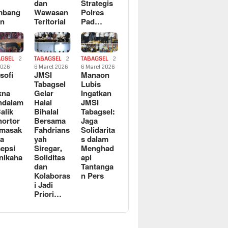
dan
Strategis
mbang
Wawasan
Polres
an
Teritorial
Pad…
AGSEL
2
TABAGSEL
2
TABAGSEL
2
2026
6 Maret 2026
6 Maret 2026
osofi
JMSI
Manaon
n
Tabagsel
Lubis
kna
Gelar
Ingatkan
ndalam
Halal
JMSI
Balik
Bihalal
Tabagsel:
ortor
Bersama
Jaga
rmasak
Fahdrians
Solidarita
a
yah
s dalam
epsi
Siregar,
Menghad
nikaha
Soliditas
api
dan
Tantanga
Kolaboras
n Pers
i Jadi
Priori…