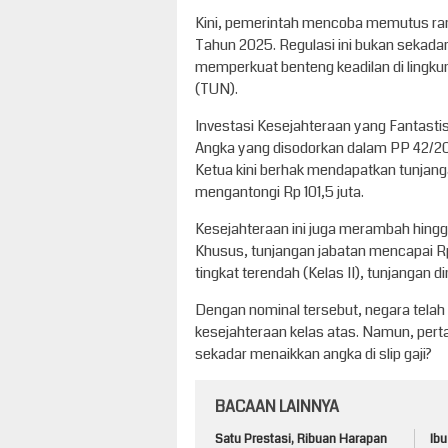
Kini, pemerintah mencoba memutus ran
Tahun 2025. Regulasi ini bukan sekadar
memperkuat benteng keadilan di lingk
(TUN).
Investasi Kesejahteraan yang Fantasti
Angka yang disodorkan dalam PP 42/202
Ketua kini berhak mendapatkan tunjang
mengantongi Rp 101,5 juta.
Kesejahteraan ini juga merambah hingga
Khusus, tunjangan jabatan mencapai Rp
tingkat terendah (Kelas II), tunjangan di
Dengan nominal tersebut, negara tela
kesejahteraan kelas atas. Namun, pert
sekadar menaikkan angka di slip gaji?
BACAAN LAINNYA
Satu Prestasi, Ribuan Harapan
Ibu