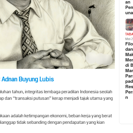
an
Pe
un
TAB
Mei 
Fil
da
Ma
Me
di 
Man
Pa
: Adnan Buyung Lubis
pad
Res
Per
uhan tahun, integritas lembaga peradilan Indonesia seolah
n
uap dan “transaksi putusan” kerap menjadi tajuk utama yang
mukaan adalah ketimpangan ekonomi, beban kerja yang berat
dianggap tidak sebanding dengan pendapatan yang kian