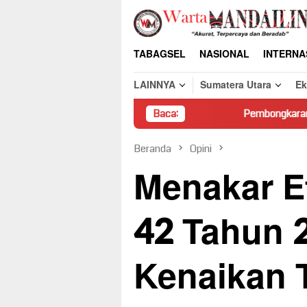
Loncat
ke
konten
TABAGSEL
NASIONAL
INTERNA
LAINNYA
Sumatera Utara
E
Pembongkaran Paksa Rumah Warga
Baca:
Beranda
Opini
Menakar Ef
42 Tahun 
Kenaikan 