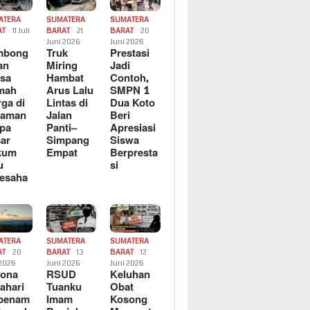
ATERA
SUMATERA
SUMATERA
AT
11 Juli
BARAT
21
BARAT
20
6
Juni 2026
Juni 2026
mbong
Truk
Prestasi
an
Miring
Jadi
sa
Hambat
Contoh,
mah
Arus Lalu
SMPN 1
ga di
Lintas di
Dua Koto
saman
Jalan
Beri
pa
Panti–
Apresiasi
ar
Simpang
Siswa
kum
Empat
Berpresta
u
si
esaha
ATERA
SUMATERA
SUMATERA
AT
20
BARAT
13
BARAT
12
 2026
Juni 2026
Juni 2026
sona
RSUD
Keluhan
ahari
Tuanku
Obat
rbenam
Imam
Kosong