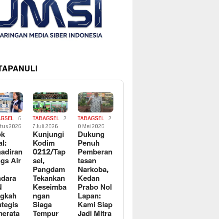
 TAPANULI
AGSEL
6
TABAGSEL
2
TABAGSEL
2
tus 2026
7 Juli 2026
0 Mei 2026
ok
Kunjungi
Dukung
al:
Kodim
Penuh
adiran
0212/Tap
Pemberan
gs Air
sel,
tasan
Pangdam
Narkoba,
dara
Tekankan
Kedan
N
Keseimba
Prabo Nol
ngkah
ngan
Lapan:
ategis
Siaga
Kami Siap
erata
Tempur
Jadi Mitra