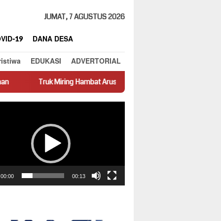
JUMAT, 7 AGUSTUS 2026
VID-19
DANA DESA
ristiwa
EDUKASI
ADVERTORIAL
ng Hambat Arus Lalu Lintas di Jalan Panti–Simpang Empat
Pre
ar
00:00
00:13