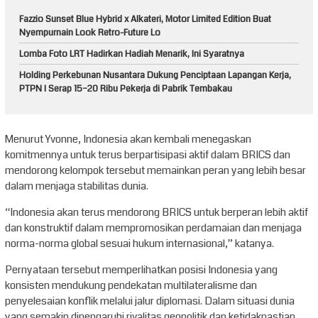
Fazzio Sunset Blue Hybrid x Alkateri, Motor Limited Edition Buat
Nyempurnain Look Retro-Future Lo
Lomba Foto LRT Hadirkan Hadiah Menarik, Ini Syaratnya
Holding Perkebunan Nusantara Dukung Penciptaan Lapangan Kerja,
PTPN I Serap 15–20 Ribu Pekerja di Pabrik Tembakau
Menurut Yvonne, Indonesia akan kembali menegaskan
komitmennya untuk terus berpartisipasi aktif dalam BRICS dan
mendorong kelompok tersebut memainkan peran yang lebih besar
dalam menjaga stabilitas dunia.
“Indonesia akan terus mendorong BRICS untuk berperan lebih aktif
dan konstruktif dalam mempromosikan perdamaian dan menjaga
norma-norma global sesuai hukum internasional,” katanya.
Pernyataan tersebut memperlihatkan posisi Indonesia yang
konsisten mendukung pendekatan multilateralisme dan
penyelesaian konflik melalui jalur diplomasi. Dalam situasi dunia
yang semakin dipengaruhi rivalitas geopolitik dan ketidakpastian