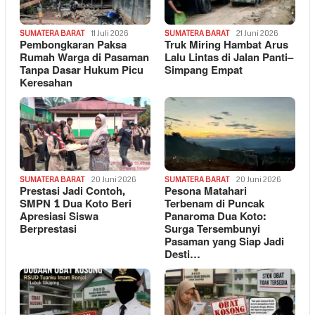
SUMATERA BARAT
11 Juli 2026
SUMATERA BARAT
21 Juni 2026
Pembongkaran Paksa
Truk Miring Hambat Arus
Rumah Warga di Pasaman
Lalu Lintas di Jalan Panti–
Tanpa Dasar Hukum Picu
Simpang Empat
Keresahan
SUMATERA BARAT
20 Juni 2026
SUMATERA BARAT
20 Juni 2026
Prestasi Jadi Contoh,
Pesona Matahari
SMPN 1 Dua Koto Beri
Terbenam di Puncak
Apresiasi Siswa
Panaroma Dua Koto:
Berprestasi
Surga Tersembunyi
Pasaman yang Siap Jadi
Desti…