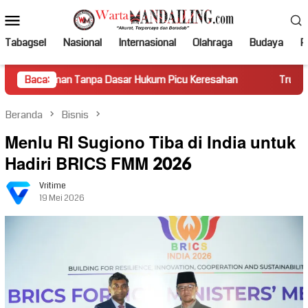
Loncat
Menu
ke
Mobile
konten
Tabagsel
Nasional
Internasional
Olahraga
Budaya
Po
Tanpa Dasar Hukum Picu Keresahan
Baca:
Truk Miring Hambat Aru
Beranda
Bisnis
Menlu RI Sugiono Tiba di India untuk
Hadiri BRICS FMM 2026
Vritime
19 Mei 2026