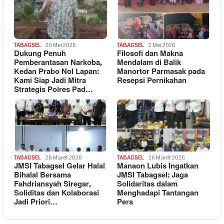
TABAGSEL
20 Mei 2026
TABAGSEL
2 Mei 2026
Dukung Penuh
Filosofi dan Makna
Pemberantasan Narkoba,
Mendalam di Balik
Kedan Prabo Nol Lapan:
Manortor Parmasak pada
Kami Siap Jadi Mitra
Resepsi Pernikahan
Strategis Polres Pad…
TABAGSEL
26 Maret 2026
TABAGSEL
26 Maret 2026
JMSI Tabagsel Gelar Halal
Manaon Lubis Ingatkan
Bihalal Bersama
JMSI Tabagsel: Jaga
Fahdriansyah Siregar,
Solidaritas dalam
Soliditas dan Kolaborasi
Menghadapi Tantangan
Jadi Priori…
Pers