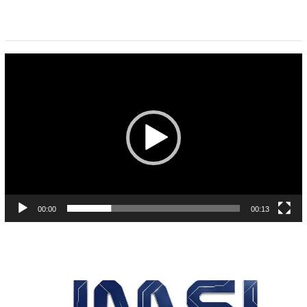
Pemutar
Video
00:00
00:13