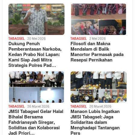
TABAGSEL
20 Mei 2026
TABAGSEL
2 Mei 2026
Dukung Penuh
Filosofi dan Makna
Pemberantasan Narkoba,
Mendalam di Balik
Kedan Prabo Nol Lapan:
Manortor Parmasak pada
Kami Siap Jadi Mitra
Resepsi Pernikahan
Strategis Polres Pad…
TABAGSEL
26 Maret 2026
TABAGSEL
26 Maret 2026
JMSI Tabagsel Gelar Halal
Manaon Lubis Ingatkan
Bihalal Bersama
JMSI Tabagsel: Jaga
Fahdriansyah Siregar,
Solidaritas dalam
Soliditas dan Kolaborasi
Menghadapi Tantangan
Jadi Priori…
Pers