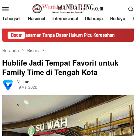
Loncat
Menu
ke
Mobile
konten
Tabagsel
Nasional
Internasional
Olahraga
Budaya
Po
asaman Tanpa Dasar Hukum Picu Keresahan
Baca:
Truk Miring Ha
Beranda
Bisnis
Hublife Jadi Tempat Favorit untuk
Family Time di Tengah Kota
Vritime
19 Mei 2026