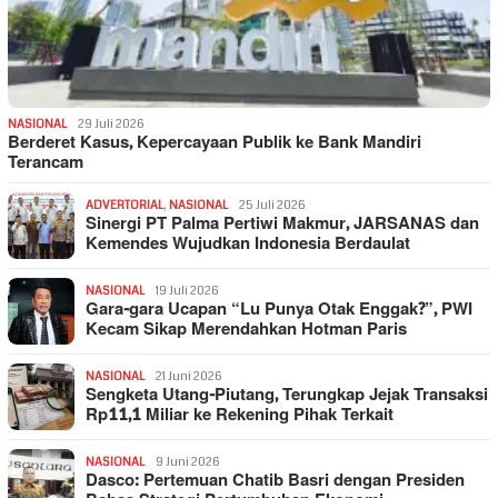
NASIONAL
29 Juli 2026
Berderet Kasus, Kepercayaan Publik ke Bank Mandiri
Terancam
ADVERTORIAL
,
NASIONAL
25 Juli 2026
Sinergi PT Palma Pertiwi Makmur, JARSANAS dan
Kemendes Wujudkan Indonesia Berdaulat
NASIONAL
19 Juli 2026
Gara-gara Ucapan “Lu Punya Otak Enggak?”, PWI
Kecam Sikap Merendahkan Hotman Paris
NASIONAL
21 Juni 2026
Sengketa Utang-Piutang, Terungkap Jejak Transaksi
Rp11,1 Miliar ke Rekening Pihak Terkait
NASIONAL
9 Juni 2026
Dasco: Pertemuan Chatib Basri dengan Presiden