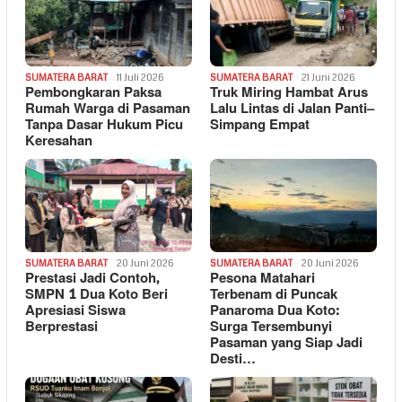
SUMATERA BARAT
11 Juli 2026
SUMATERA BARAT
21 Juni 2026
Pembongkaran Paksa
Truk Miring Hambat Arus
Rumah Warga di Pasaman
Lalu Lintas di Jalan Panti–
Tanpa Dasar Hukum Picu
Simpang Empat
Keresahan
SUMATERA BARAT
20 Juni 2026
SUMATERA BARAT
20 Juni 2026
Prestasi Jadi Contoh,
Pesona Matahari
SMPN 1 Dua Koto Beri
Terbenam di Puncak
Apresiasi Siswa
Panaroma Dua Koto:
Berprestasi
Surga Tersembunyi
Pasaman yang Siap Jadi
Desti…