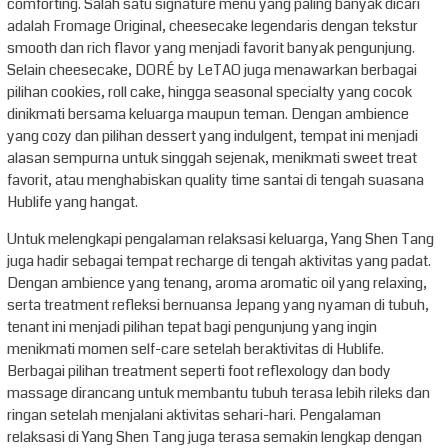
comforting. Salah satu signature menu yang paling banyak dicari
adalah Fromage Original, cheesecake legendaris dengan tekstur
smooth dan rich flavor yang menjadi favorit banyak pengunjung.
Selain cheesecake, DORÉ by LeTAO juga menawarkan berbagai
pilihan cookies, roll cake, hingga seasonal specialty yang cocok
dinikmati bersama keluarga maupun teman. Dengan ambience
yang cozy dan pilihan dessert yang indulgent, tempat ini menjadi
alasan sempurna untuk singgah sejenak, menikmati sweet treat
favorit, atau menghabiskan quality time santai di tengah suasana
Hublife yang hangat.
Untuk melengkapi pengalaman relaksasi keluarga, Yang Shen Tang
juga hadir sebagai tempat recharge di tengah aktivitas yang padat.
Dengan ambience yang tenang, aroma aromatic oil yang relaxing,
serta treatment refleksi bernuansa Jepang yang nyaman di tubuh,
tenant ini menjadi pilihan tepat bagi pengunjung yang ingin
menikmati momen self-care setelah beraktivitas di Hublife.
Berbagai pilihan treatment seperti foot reflexology dan body
massage dirancang untuk membantu tubuh terasa lebih rileks dan
ringan setelah menjalani aktivitas sehari-hari. Pengalaman
relaksasi di Yang Shen Tang juga terasa semakin lengkap dengan