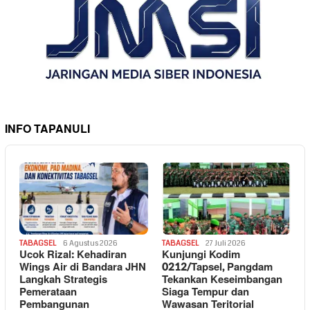
INFO TAPANULI
TABAGSEL
6 Agustus 2026
TABAGSEL
27 Juli 2026
Ucok Rizal: Kehadiran
Kunjungi Kodim
Wings Air di Bandara JHN
0212/Tapsel, Pangdam
Langkah Strategis
Tekankan Keseimbangan
Pemerataan
Siaga Tempur dan
Pembangunan
Wawasan Teritorial