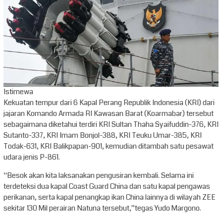
Istimewa
Kekuatan tempur dari 6 Kapal Perang Republik Indonesia (KRI) dari
jajaran Komando Armada RI Kawasan Barat (Koarmabar) tersebut
sebagaimana diketahui terdiri KRI Sultan Thaha Syaifuddin-376, KRI
Sutanto-337, KRI Imam Bonjol-388, KRI Teuku Umar-385, KRI
Todak-631, KRI Balikpapan-901, kemudian ditambah satu pesawat
udara jenis P-861.
“Besok akan kita laksanakan pengusiran kembali. Selama ini
terdeteksi dua kapal Coast Guard China dan satu kapal pengawas
perikanan, serta kapal penangkap ikan China lainnya di wilayah ZEE
sekitar 130 Mil perairan Natuna tersebut,”tegas Yudo Margono.