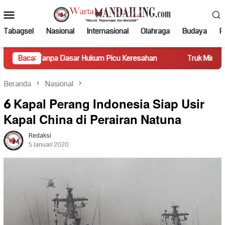
Loncat
Menu
ke
Mobile
konten
Tabagsel
Nasional
Internasional
Olahraga
Budaya
Po
asar Hukum Picu Keresahan
Baca:
Truk Miring Hambat Arus Lalu L
Beranda
Nasional
6 Kapal Perang Indonesia Siap Usir
Kapal China di Perairan Natuna
Redaksi
5 Januari 2020