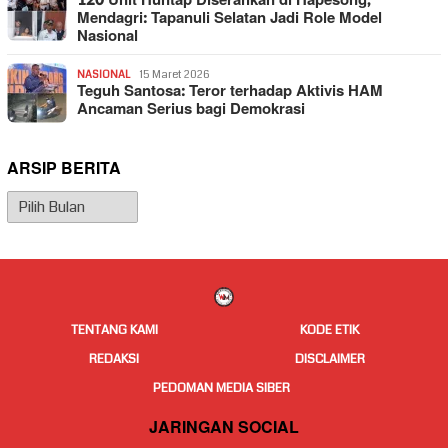
120 Unit Huntap Diserahkan di Hapesong,
Mendagri: Tapanuli Selatan Jadi Role Model
Nasional
NASIONAL
15 Maret 2026
Teguh Santosa: Teror terhadap Aktivis HAM
Ancaman Serius bagi Demokrasi
ARSIP BERITA
Arsip
Berita
TENTANG KAMI
KODE ETIK
REDAKSI
DISCLAIMER
PEDOMAN MEDIA SIBER
JARINGAN SOCIAL