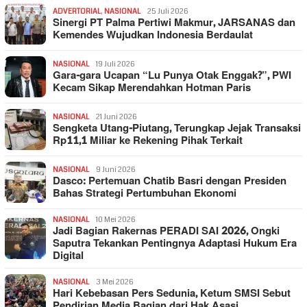
ADVERTORIAL
,
NASIONAL
25 Juli 2026
Sinergi PT Palma Pertiwi Makmur, JARSANAS dan
Kemendes Wujudkan Indonesia Berdaulat
NASIONAL
19 Juli 2026
Gara-gara Ucapan “Lu Punya Otak Enggak?”, PWI
Kecam Sikap Merendahkan Hotman Paris
NASIONAL
21 Juni 2026
Sengketa Utang-Piutang, Terungkap Jejak Transaksi
Rp11,1 Miliar ke Rekening Pihak Terkait
NASIONAL
9 Juni 2026
Dasco: Pertemuan Chatib Basri dengan Presiden
Bahas Strategi Pertumbuhan Ekonomi
NASIONAL
10 Mei 2026
Jadi Bagian Rakernas PERADI SAI 2026, Ongki
Saputra Tekankan Pentingnya Adaptasi Hukum Era
Digital
NASIONAL
3 Mei 2026
Hari Kebebasan Pers Sedunia, Ketum SMSI Sebut
Pendirian Media Bagian dari Hak Asasi