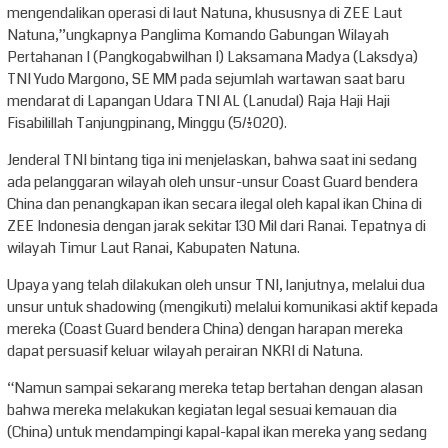
mengendalikan operasi di laut Natuna, khususnya di ZEE Laut
Natuna,”ungkapnya Panglima Komando Gabungan Wilayah
Pertahanan I (Pangkogabwilhan I) Laksamana Madya (Laksdya)
TNI Yudo Margono, SE MM pada sejumlah wartawan saat baru
mendarat di Lapangan Udara TNI AL (Lanudal) Raja Haji Haji
Fisabilillah Tanjungpinang, Minggu (5/1/2020).
Jenderal TNI bintang tiga ini menjelaskan, bahwa saat ini sedang
ada pelanggaran wilayah oleh unsur-unsur Coast Guard bendera
China dan penangkapan ikan secara ilegal oleh kapal ikan China di
ZEE Indonesia dengan jarak sekitar 130 Mil dari Ranai. Tepatnya di
wilayah Timur Laut Ranai, Kabupaten Natuna.
Upaya yang telah dilakukan oleh unsur TNI, lanjutnya, melalui dua
unsur untuk shadowing (mengikuti) melalui komunikasi aktif kepada
mereka (Coast Guard bendera China) dengan harapan mereka
dapat persuasif keluar wilayah perairan NKRI di Natuna.
“Namun sampai sekarang mereka tetap bertahan dengan alasan
bahwa mereka melakukan kegiatan legal sesuai kemauan dia
(China) untuk mendampingi kapal-kapal ikan mereka yang sedang