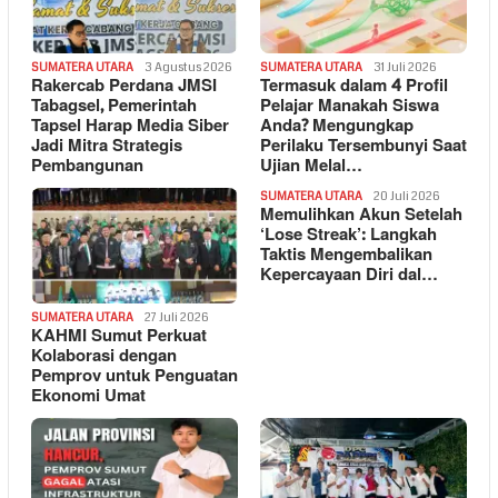
SUMATERA UTARA
3 Agustus 2026
SUMATERA UTARA
31 Juli 2026
Rakercab Perdana JMSI
Termasuk dalam 4 Profil
Tabagsel, Pemerintah
Pelajar Manakah Siswa
Tapsel Harap Media Siber
Anda? Mengungkap
Jadi Mitra Strategis
Perilaku Tersembunyi Saat
Pembangunan
Ujian Melal…
SUMATERA UTARA
20 Juli 2026
Memulihkan Akun Setelah
‘Lose Streak’: Langkah
Taktis Mengembalikan
Kepercayaan Diri dal…
SUMATERA UTARA
27 Juli 2026
KAHMI Sumut Perkuat
Kolaborasi dengan
Pemprov untuk Penguatan
Ekonomi Umat