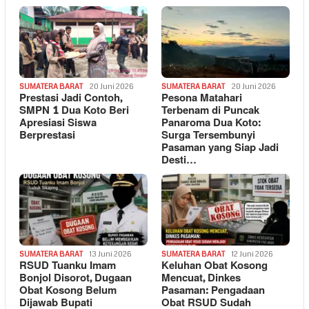
SUMATERA BARAT
20 Juni 2026
SUMATERA BARAT
20 Juni 2026
Prestasi Jadi Contoh,
Pesona Matahari
SMPN 1 Dua Koto Beri
Terbenam di Puncak
Apresiasi Siswa
Panaroma Dua Koto:
Berprestasi
Surga Tersembunyi
Pasaman yang Siap Jadi
Desti…
SUMATERA BARAT
13 Juni 2026
SUMATERA BARAT
12 Juni 2026
RSUD Tuanku Imam
Keluhan Obat Kosong
Bonjol Disorot, Dugaan
Mencuat, Dinkes
Obat Kosong Belum
Pasaman: Pengadaan
Dijawab Bupati
Obat RSUD Sudah