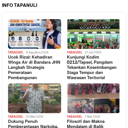
INFO TAPANULI
TABAGSEL
6 Agustus 2026
TABAGSEL
27 Juli 2026
Ucok Rizal: Kehadiran
Kunjungi Kodim
Wings Air di Bandara JHN
0212/Tapsel, Pangdam
Langkah Strategis
Tekankan Keseimbangan
Pemerataan
Siaga Tempur dan
Pembangunan
Wawasan Teritorial
TABAGSEL
20 Mei 2026
TABAGSEL
2 Mei 2026
Dukung Penuh
Filosofi dan Makna
Pemberantasan Narkoba,
Mendalam di Balik