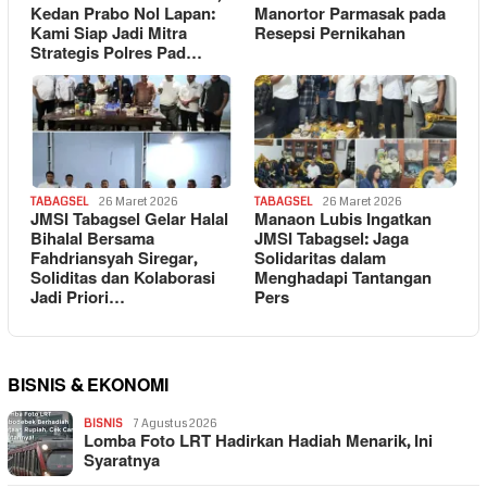
Kedan Prabo Nol Lapan:
Manortor Parmasak pada
Kami Siap Jadi Mitra
Resepsi Pernikahan
Strategis Polres Pad…
TABAGSEL
26 Maret 2026
TABAGSEL
26 Maret 2026
JMSI Tabagsel Gelar Halal
Manaon Lubis Ingatkan
Bihalal Bersama
JMSI Tabagsel: Jaga
Fahdriansyah Siregar,
Solidaritas dalam
Soliditas dan Kolaborasi
Menghadapi Tantangan
Jadi Priori…
Pers
BISNIS & EKONOMI
BISNIS
7 Agustus 2026
Lomba Foto LRT Hadirkan Hadiah Menarik, Ini
Syaratnya