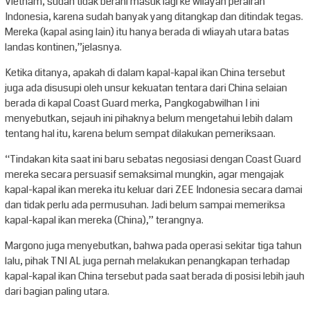
Vietnam, sudah tidak berani masuk lagi ke wilayah perairan
Indonesia, karena sudah banyak yang ditangkap dan ditindak tegas.
Mereka (kapal asing lain) itu hanya berada di wliayah utara batas
landas kontinen,”jelasnya.
Ketika ditanya, apakah di dalam kapal-kapal ikan China tersebut
juga ada disusupi oleh unsur kekuatan tentara dari China selaian
berada di kapal Coast Guard merka, Pangkogabwilhan I ini
menyebutkan, sejauh ini pihaknya belum mengetahui lebih dalam
tentang hal itu, karena belum sempat dilakukan pemeriksaan.
“Tindakan kita saat ini baru sebatas negosiasi dengan Coast Guard
mereka secara persuasif semaksimal mungkin, agar mengajak
kapal-kapal ikan mereka itu keluar dari ZEE Indonesia secara damai
dan tidak perlu ada permusuhan. Jadi belum sampai memeriksa
kapal-kapal ikan mereka (China),” terangnya.
Margono juga menyebutkan, bahwa pada operasi sekitar tiga tahun
lalu, pihak TNI AL juga pernah melakukan penangkapan terhadap
kapal-kapal ikan China tersebut pada saat berada di posisi lebih jauh
dari bagian paling utara.