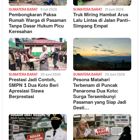
SUMATERA BARAT
11 Juli 2026
SUMATERA BARAT
21 Juni 2026
Pembongkaran Paksa
Truk Miring Hambat Arus
Rumah Warga di Pasaman
Lalu Lintas di Jalan Panti–
Tanpa Dasar Hukum Picu
Simpang Empat
Keresahan
SUMATERA BARAT
20 Juni 2026
SUMATERA BARAT
20 Juni 2026
Prestasi Jadi Contoh,
Pesona Matahari
SMPN 1 Dua Koto Beri
Terbenam di Puncak
Apresiasi Siswa
Panaroma Dua Koto:
Berprestasi
Surga Tersembunyi
Pasaman yang Siap Jadi
Desti…