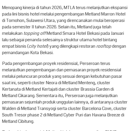
Menopang kinerja di tahun 2026, MTLA terus melanjutkan ekspansi
pada lini bisnis hotel melalui pengembangan Metland Marron Hotel
di Tomohon, Sulawesi Utara, yang direncanakan mulai beroperasi
pada semester II tahun 2026. Selain itu, Metland juga telah
melakukan
topping off
Metland Smara Hotel Bekasi pada Januari
lalu sebagai penanda selesainya struktur utama hotel bintang
empat bisnis (
city hotel
) yang dilengkapi restoran
rooftop
dengan
pemandangan Kota Bekasi.
Pada pengembangan proyek residensial, Perseroan terus
melanjutkan pengembangan dan pemasaran proyek residensial
melalui peluncuran produk yang sesuai dengan kebutuhan pasar
saat ini, seperti cluster Neora di Metland Menteng, cluster
Kertanata di Metland Kertajati dan cluster Brassia Garden di
Metland Cikarang. Sementara itu, Perseroan juga melanjutkan
pemasaran sejumlah produk unggulan lainnya, di antaranya cluster
Walden di Metland Transyogi serta cluster Barcelona Cove, cluster
South Tresor phase 2 di Metland Cyber Puri dan Havana Breeze di
Metland Cibitung.