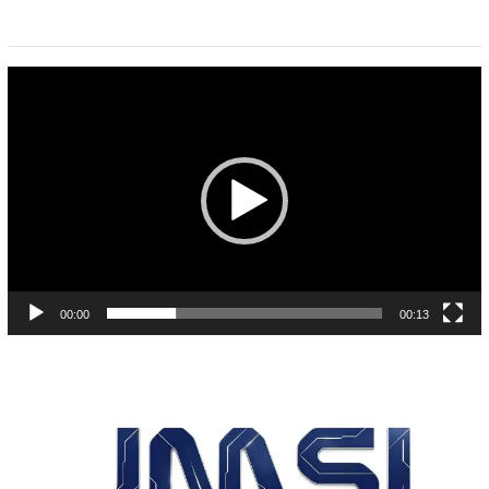
Pemutar
Video
00:00
00:13