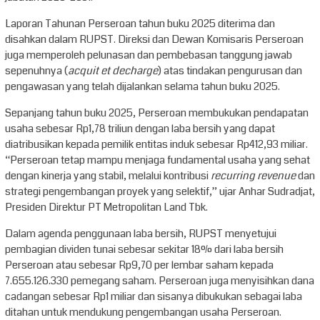
Laporan Tahunan Perseroan tahun buku 2025 diterima dan
disahkan dalam RUPST. Direksi dan Dewan Komisaris Perseroan
juga memperoleh pelunasan dan pembebasan tanggung jawab
sepenuhnya (
acquit et decharge
) atas tindakan pengurusan dan
pengawasan yang telah dijalankan selama tahun buku 2025.
Sepanjang tahun buku 2025, Perseroan membukukan pendapatan
usaha sebesar Rp1,78 triliun dengan laba bersih yang dapat
diatribusikan kepada pemilik entitas induk sebesar Rp412,93 miliar.
“Perseroan tetap mampu menjaga fundamental usaha yang sehat
dengan kinerja yang stabil, melalui kontribusi
recurring revenue
dan
strategi pengembangan proyek yang selektif,” ujar Anhar Sudradjat,
Presiden Direktur PT Metropolitan Land Tbk.
Dalam agenda penggunaan laba bersih, RUPST menyetujui
pembagian dividen tunai sebesar sekitar 18% dari laba bersih
Perseroan atau sebesar Rp9,70 per lembar saham kepada
7.655.126.330 pemegang saham. Perseroan juga menyisihkan dana
cadangan sebesar Rp1 miliar dan sisanya dibukukan sebagai laba
ditahan untuk mendukung pengembangan usaha Perseroan.