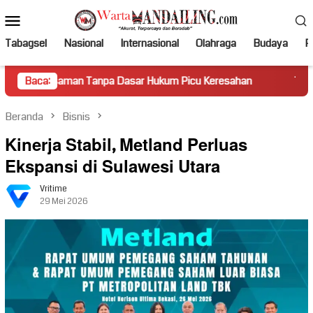
Loncat
Menu
ke
Mobile
konten
Tabagsel
Nasional
Internasional
Olahraga
Budaya
Po
n Tanpa Dasar Hukum Picu Keresahan
Baca:
Truk Miring Hambat A
Beranda
Bisnis
Kinerja Stabil, Metland Perluas
Ekspansi di Sulawesi Utara
Vritime
29 Mei 2026