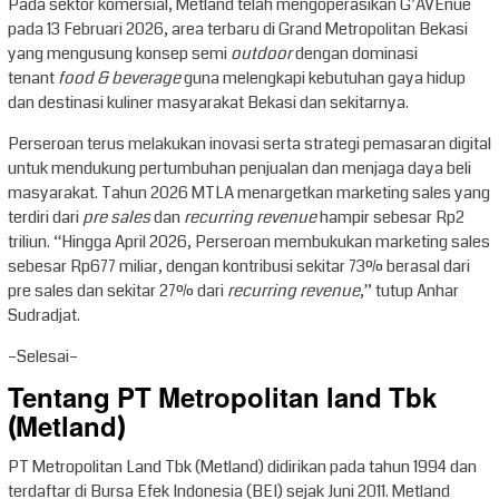
Pada sektor komersial, Metland telah mengoperasikan G’AVEnue
pada 13 Februari 2026, area terbaru di Grand Metropolitan Bekasi
yang mengusung konsep semi
outdoor
dengan dominasi
tenant
food & beverage
guna melengkapi kebutuhan gaya hidup
dan destinasi kuliner masyarakat Bekasi dan sekitarnya.
Perseroan terus melakukan inovasi serta strategi pemasaran digital
untuk mendukung pertumbuhan penjualan dan menjaga daya beli
masyarakat. Tahun 2026 MTLA menargetkan marketing sales yang
terdiri dari
pre sales
dan
recurring revenue
hampir sebesar Rp2
triliun. “Hingga April 2026, Perseroan membukukan marketing sales
sebesar Rp677 miliar, dengan kontribusi sekitar 73% berasal dari
pre sales dan sekitar 27% dari
recurring revenue
,” tutup Anhar
Sudradjat.
–Selesai–
Tentang PT Metropolitan land Tbk
(Metland)
PT Metropolitan Land Tbk (Metland) didirikan pada tahun 1994 dan
terdaftar di Bursa Efek Indonesia (BEI) sejak Juni 2011. Metland