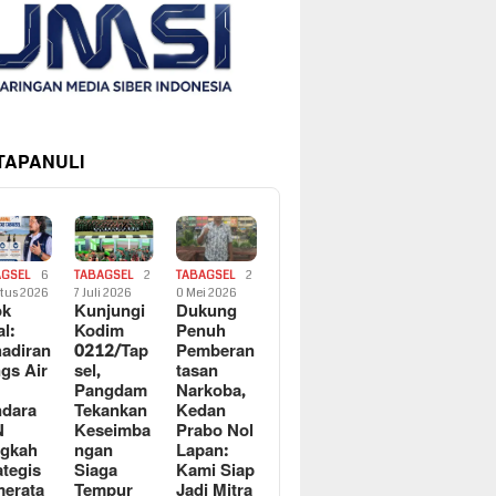
 TAPANULI
AGSEL
6
TABAGSEL
2
TABAGSEL
2
tus 2026
7 Juli 2026
0 Mei 2026
ok
Kunjungi
Dukung
al:
Kodim
Penuh
adiran
0212/Tap
Pemberan
gs Air
sel,
tasan
Pangdam
Narkoba,
dara
Tekankan
Kedan
N
Keseimba
Prabo Nol
ngkah
ngan
Lapan:
ategis
Siaga
Kami Siap
erata
Tempur
Jadi Mitra