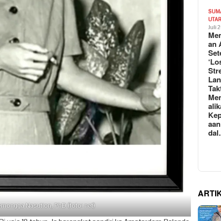
SUM
UTA
Juli 
Mem
an 
Set
‘Lo
Str
La
Tak
Me
ali
Kep
aan
da
ARTI
oemongga Nasution, PhD (foto: net)