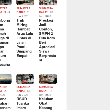
ATERA
SUMATERA
SUMATERA
AT
11 Juli
BARAT
21
BARAT
20
6
Juni 2026
Juni 2026
mbong
Truk
Prestasi
an
Miring
Jadi
sa
Hambat
Contoh,
mah
Arus Lalu
SMPN 1
ga di
Lintas di
Dua Koto
saman
Jalan
Beri
pa
Panti–
Apresiasi
ar
Simpang
Siswa
kum
Empat
Berpresta
u
si
esaha
ATERA
SUMATERA
SUMATERA
AT
20
BARAT
13
BARAT
12
 2026
Juni 2026
Juni 2026
sona
RSUD
Keluhan
ahari
Tuanku
Obat
rbenam
Imam
Kosong