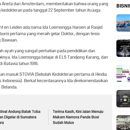
rita Aneta dari Amsterdam, memberitakan bahwa orang yang
BISNI
 kedokteran pada tanggal 22 September tahun itu juga
echt en Leiden ada nama Ida Loemongga Haroen al Rasjid
ibumi pertama yang meraih gelar Doktor, dengan tesis
g Bawaan.
lah ayah yang sangat perhatian pada pendidikan dan
aknya. Ida Loemongga belajar di ELS Tandjong Karang, dan
di Batavia tahun 1918.
 ujian masuk STOVIA (Sekolah Kedokteran pertama di Hindia
tas Indonesia). Berkat kecerdasannya Ida direkomendasikan
i Belanda.
stival Andung Batak Toba
Terima Kasih, Kini Jalan Menuju
n Digelar di Sumatera
Makam Namora Pande Bosi
ara
Sudah Mulus