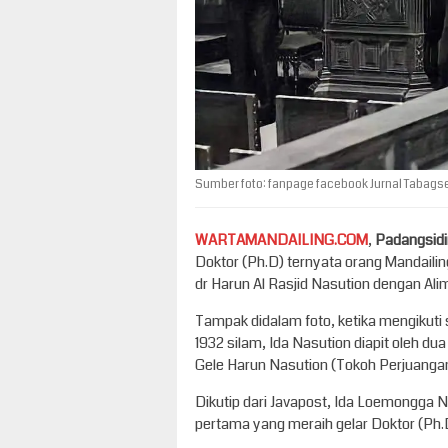
Sumber foto: fanpage facebook Jurnal Tabags
WARTAMANDAILING.COM
,
Padangsid
Doktor (Ph.D) ternyata orang Mandailin
dr Harun Al Rasjid Nasution dengan Al
Tampak didalam foto, ketika mengikuti
1932 silam, Ida Nasution diapit oleh du
Gele Harun Nasution (Tokoh Perjuang
Dikutip dari Javapost, Ida Loemongga
pertama yang meraih gelar Doktor (Ph.