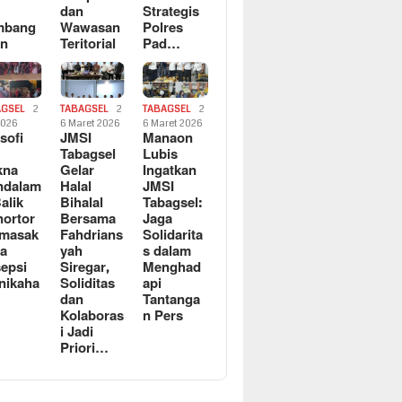
dan
Strategis
mbang
Wawasan
Polres
an
Teritorial
Pad…
AGSEL
2
TABAGSEL
2
TABAGSEL
2
2026
6 Maret 2026
6 Maret 2026
osofi
JMSI
Manaon
n
Tabagsel
Lubis
kna
Gelar
Ingatkan
ndalam
Halal
JMSI
Balik
Bihalal
Tabagsel:
ortor
Bersama
Jaga
rmasak
Fahdrians
Solidarita
a
yah
s dalam
epsi
Siregar,
Menghad
nikaha
Soliditas
api
dan
Tantanga
Kolaboras
n Pers
i Jadi
Priori…