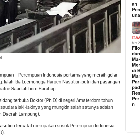
an
Pe
un
TAB
Mei 
Fil
da
el
Ma
Me
di 
impuan
– Perempuan Indonesia pertama yang meraih gelar
Man
Pa
g. Ialah Ida Loemongga Haroen Nasution putri dari pasangan
pad
imatoe Saadiah boru Harahap.
Res
Per
 sidang terbuka Doktor (Ph.D) di negeri Amsterdam tahun
n
a saudara laki-lakinya yang mungkin salah satunya adalah
an Daerah Lampung).
 Nasution tercatat merupakan sosok Perempuan Indonesia
D).