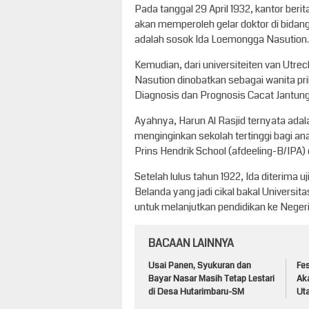
Pada tanggal 29 April 1932, kantor be
akan memperoleh gelar doktor di bidang
adalah sosok Ida Loemongga Nasution.
Kemudian, dari universiteiten van Utr
Nasution dinobatkan sebagai wanita pr
Diagnosis dan Prognosis Cacat Jantun
Ayahnya, Harun Al Rasjid ternyata ada
menginginkan sekolah tertinggi bagi an
Prins Hendrik School (afdeeling-B/IPA) 
Setelah lulus tahun 1922, Ida diterima
Belanda yang jadi cikal bakal Universi
untuk melanjutkan pendidikan ke Neger
BACAAN LAINNYA
Usai Panen, Syukuran dan
Fe
Bayar Nasar Masih Tetap Lestari
Aka
di Desa Hutarimbaru-SM
Ut