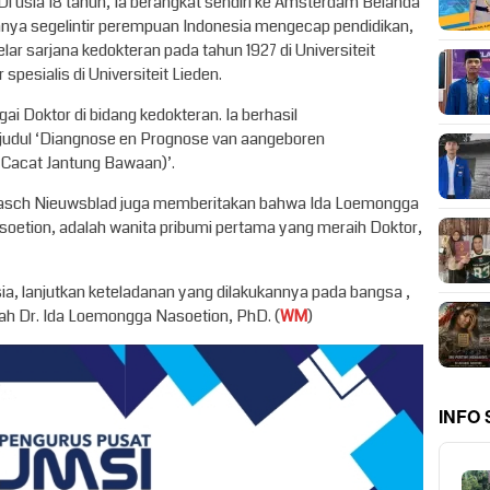
 Di usia 18 tahun, Ia berangkat sendiri ke Amsterdam Belanda
t hanya segelintir perempuan Indonesia mengecap pendidikan,
r sarjana kedokteran pada tahun 1927 di Universiteit
pesialis di Universiteit Lieden.
ai Doktor di bidang kedokteran. Ia berhasil
judul ‘Diangnose en Prognose van aangeboren
Cacat Jantung Bawaan)’.
iaasch Nieuwsblad juga memberitakan bahwa Ida Loemongga
Nasoetion, adalah wanita pribumi pertama yang meraih Doktor,
, lanjutkan keteladanan yang dilakukannya pada bangsa ,
isah Dr. Ida Loemongga Nasoetion, PhD. (
WM
)
INFO