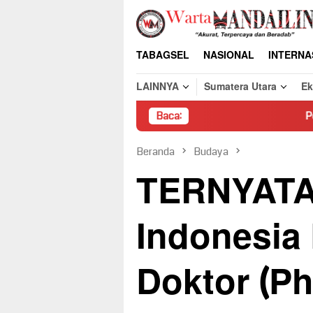
Loncat
ke
konten
TABAGSEL
NASIONAL
INTERNA
LAINNYA
Sumatera Utara
E
Baca:
Pembongkaran Paksa Rum
Beranda
Budaya
TERNYATA
Indonesia
Doktor (Ph