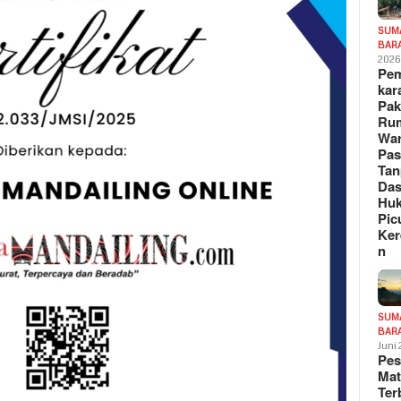
SUM
BAR
202
Pe
kar
Pak
Ru
War
Pa
Tan
Das
Hu
Pic
Ker
n
SUM
BAR
Juni
Pe
Mat
Te