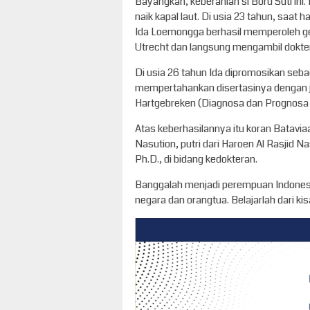
Bayangkan, keberanian si Boru Suti ini.
naik kapal laut. Di usia 23 tahun, saa
Ida Loemongga berhasil memperoleh gela
Utrecht dan langsung mengambil dokter s
Di usia 26 tahun Ida dipromosikan sebag
mempertahankan disertasinya dengan 
Hartgebreken (Diagnosa dan Prognosa 
Atas keberhasilannya itu koran Batav
Nasution, putri dari Haroen Al Rasjid 
Ph.D., di bidang kedokteran.
Banggalah menjadi perempuan Indonesia
negara dan orangtua. Belajarlah dari k