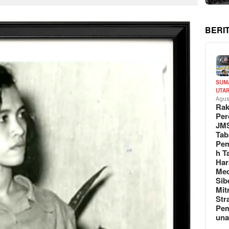
BERI
SUM
UTA
Agus
Rak
Per
JM
Tab
Pem
h T
Har
Med
Sib
Mit
Str
Pe
un