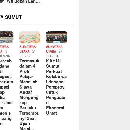
Wujudkan Lan…
TA SUMUT
ATERA
SUMATERA
SUMATERA
RA
3
UTARA
31
UTARA
27
tus 2026
Juli 2026
Juli 2026
ercab
Termasuk
KAHMI
dana
dalam 4
Sumut
SI
Profil
Perkuat
agsel,
Pelajar
Kolaboras
erinta
Manakah
i dengan
apsel
Siswa
Pemprov
ap
Anda?
untuk
ia
Mengung
Penguata
er Jadi
kap
n
ra
Perilaku
Ekonomi
ategis
Tersembu
Umat
mbang
nyi Saat
an
Ujian
Melal…