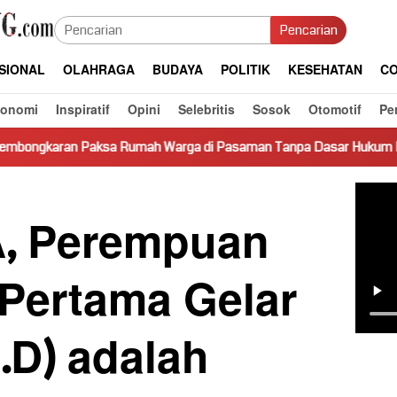
Pencarian
SIONAL
OLAHRAGA
BUDAYA
POLITIK
KESEHATAN
CO
konomi
Inspiratif
Opini
Selebritis
Sosok
Otomotif
Pe
ah Warga di Pasaman Tanpa Dasar Hukum Picu Keresahan
, Perempuan
 Pertama Gelar
.D) adalah