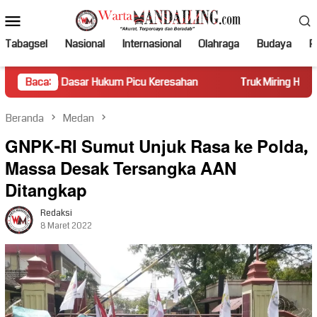
Loncat
Menu
ke
Mobile
konten
Tabagsel
Nasional
Internasional
Olahraga
Budaya
Po
r Hukum Picu Keresahan
Baca:
Truk Miring Hambat Arus Lalu Lint
Beranda
Medan
GNPK-RI Sumut Unjuk Rasa ke Polda,
Massa Desak Tersangka AAN
Ditangkap
Redaksi
8 Maret 2022