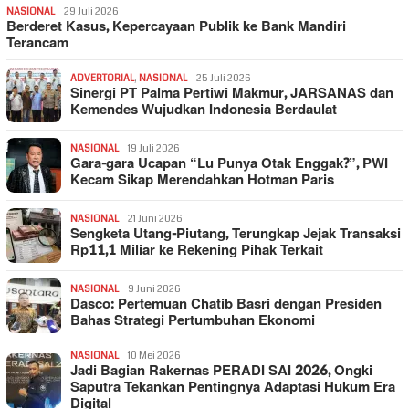
NASIONAL
29 Juli 2026
Berderet Kasus, Kepercayaan Publik ke Bank Mandiri
Terancam
ADVERTORIAL
,
NASIONAL
25 Juli 2026
Sinergi PT Palma Pertiwi Makmur, JARSANAS dan
Kemendes Wujudkan Indonesia Berdaulat
NASIONAL
19 Juli 2026
Gara-gara Ucapan “Lu Punya Otak Enggak?”, PWI
Kecam Sikap Merendahkan Hotman Paris
NASIONAL
21 Juni 2026
Sengketa Utang-Piutang, Terungkap Jejak Transaksi
Rp11,1 Miliar ke Rekening Pihak Terkait
NASIONAL
9 Juni 2026
Dasco: Pertemuan Chatib Basri dengan Presiden
Bahas Strategi Pertumbuhan Ekonomi
NASIONAL
10 Mei 2026
Jadi Bagian Rakernas PERADI SAI 2026, Ongki
Saputra Tekankan Pentingnya Adaptasi Hukum Era
Digital