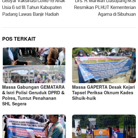
pos
Gebyar Vaksinasi Covid-19 Anak
Drs. H. Marwan Dasopang M.Si
Usia 6 sd 18 Tahun Kabupaten
Resmikan PLHUT Kementerian
Padang Lawas Banjir Hadiah
Agama di Sibuhuan
POS TERKAIT
Massa Gabungan GEMATARA
Massa GAPERTA Desak Kejari
& Istri Polisi Geruduk DPRD &
Tapsel Periksa Oknum Kades
Polres, Tuntut Penahanan
Sihuik-huik
SHL Segera