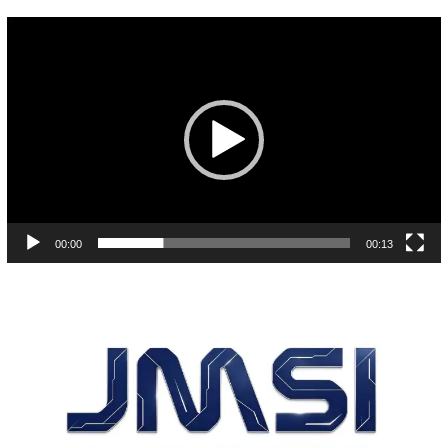
Pemutar
Video
00:00
00:13