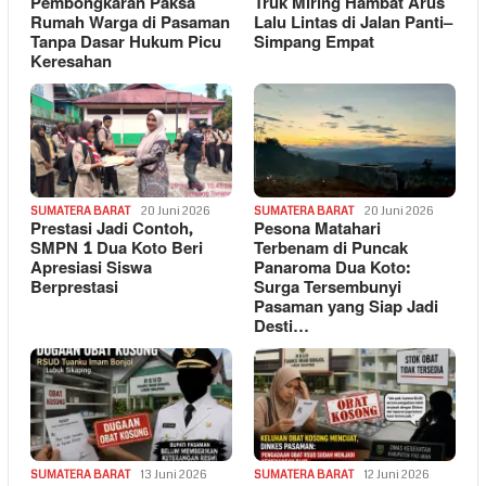
Pembongkaran Paksa
Truk Miring Hambat Arus
Rumah Warga di Pasaman
Lalu Lintas di Jalan Panti–
Tanpa Dasar Hukum Picu
Simpang Empat
Keresahan
SUMATERA BARAT
20 Juni 2026
SUMATERA BARAT
20 Juni 2026
Prestasi Jadi Contoh,
Pesona Matahari
SMPN 1 Dua Koto Beri
Terbenam di Puncak
Apresiasi Siswa
Panaroma Dua Koto:
Berprestasi
Surga Tersembunyi
Pasaman yang Siap Jadi
Desti…
SUMATERA BARAT
13 Juni 2026
SUMATERA BARAT
12 Juni 2026