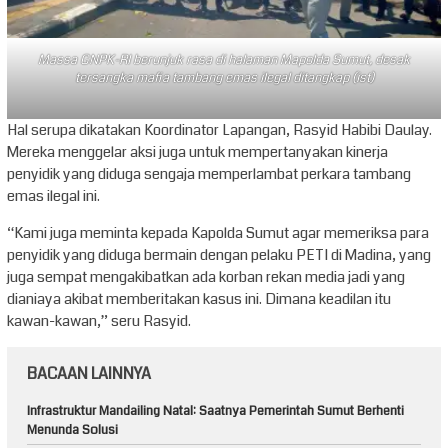
Massa GNPK-RI berunjuk rasa di halaman Mapolda Sumut, desak
tersangka mafia tambang emas ilegal ditangkap (ist)
Hal serupa dikatakan Koordinator Lapangan, Rasyid Habibi Daulay.
Mereka menggelar aksi juga untuk mempertanyakan kinerja
penyidik yang diduga sengaja memperlambat perkara tambang
emas ilegal ini.
“Kami juga meminta kepada Kapolda Sumut agar memeriksa para
penyidik yang diduga bermain dengan pelaku PETI di Madina, yang
juga sempat mengakibatkan ada korban rekan media jadi yang
dianiaya akibat memberitakan kasus ini. Dimana keadilan itu
kawan-kawan,” seru Rasyid.
BACAAN LAINNYA
Infrastruktur Mandailing Natal: Saatnya Pemerintah Sumut Berhenti
Menunda Solusi