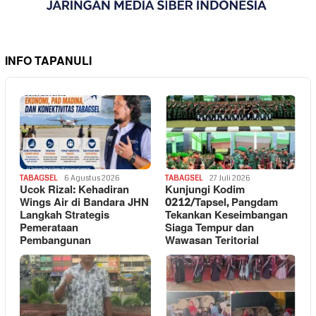
INFO TAPANULI
TABAGSEL
6 Agustus 2026
TABAGSEL
27 Juli 2026
Ucok Rizal: Kehadiran
Kunjungi Kodim
Wings Air di Bandara JHN
0212/Tapsel, Pangdam
Langkah Strategis
Tekankan Keseimbangan
Pemerataan
Siaga Tempur dan
Pembangunan
Wawasan Teritorial