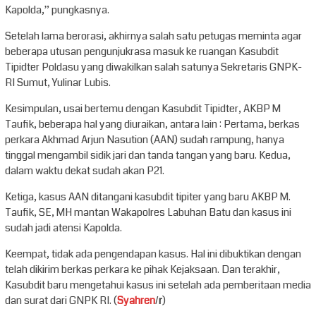
Kapolda,” pungkasnya.
Setelah lama berorasi, akhirnya salah satu petugas meminta agar
beberapa utusan pengunjukrasa masuk ke ruangan Kasubdit
Tipidter Poldasu yang diwakilkan salah satunya Sekretaris GNPK-
RI Sumut, Yulinar Lubis.
Kesimpulan, usai bertemu dengan Kasubdit Tipidter, AKBP M
Taufik, beberapa hal yang diuraikan, antara lain : Pertama, berkas
perkara Akhmad Arjun Nasution (AAN) sudah rampung, hanya
tinggal mengambil sidik jari dan tanda tangan yang baru. Kedua,
dalam waktu dekat sudah akan P21.
Ketiga, kasus AAN ditangani kasubdit tipiter yang baru AKBP M.
Taufik, SE, MH mantan Wakapolres Labuhan Batu dan kasus ini
sudah jadi atensi Kapolda.
Keempat, tidak ada pengendapan kasus. Hal ini dibuktikan dengan
telah dikirim berkas perkara ke pihak Kejaksaan. Dan terakhir,
Kasubdit baru mengetahui kasus ini setelah ada pemberitaan media
dan surat dari GNPK RI. (
Syahren
/
r
)