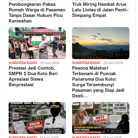
Pembongkaran Paksa
Truk Miring Hambat Arus
Rumah Warga di Pasaman
Lalu Lintas di Jalan Panti–
Tanpa Dasar Hukum Picu
Simpang Empat
Keresahan
SUMATERA BARAT
20 Juni 2026
SUMATERA BARAT
20 Juni 2026
Prestasi Jadi Contoh,
Pesona Matahari
SMPN 1 Dua Koto Beri
Terbenam di Puncak
Apresiasi Siswa
Panaroma Dua Koto:
Berprestasi
Surga Tersembunyi
Pasaman yang Siap Jadi
Desti…
SUMATERA BARAT
13 Juni 2026
SUMATERA BARAT
12 Juni 2026