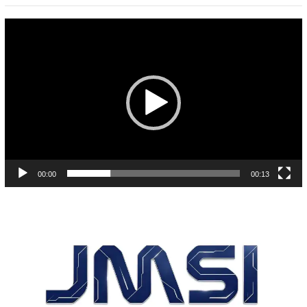
Pemutar
Video
00:00
00:13