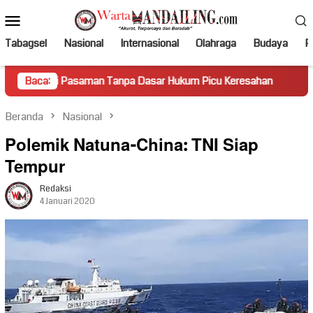
Loncat
Menu
ke
Mobile
konten
Tabagsel
Nasional
Internasional
Olahraga
Budaya
Po
asaman Tanpa Dasar Hukum Picu Keresahan
Baca:
Truk Miring H
Beranda
Nasional
Polemik Natuna-China: TNI Siap
Tempur
Redaksi
4 Januari 2020