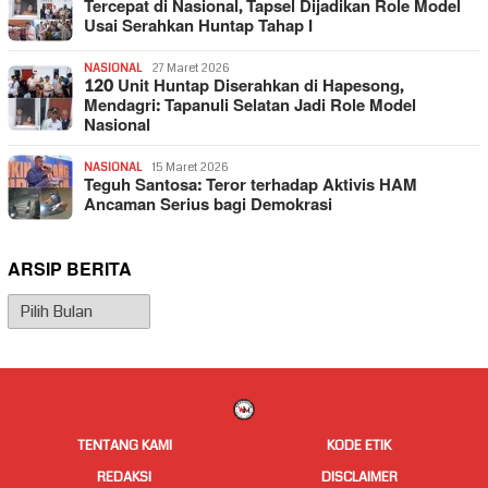
Tercepat di Nasional, Tapsel Dijadikan Role Model
Usai Serahkan Huntap Tahap I
NASIONAL
27 Maret 2026
120 Unit Huntap Diserahkan di Hapesong,
Mendagri: Tapanuli Selatan Jadi Role Model
Nasional
NASIONAL
15 Maret 2026
Teguh Santosa: Teror terhadap Aktivis HAM
Ancaman Serius bagi Demokrasi
ARSIP BERITA
Arsip
Berita
TENTANG KAMI
KODE ETIK
REDAKSI
DISCLAIMER