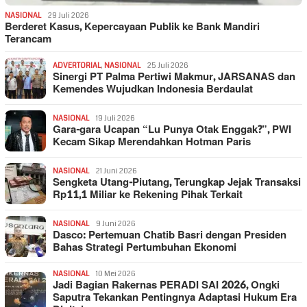
NASIONAL
29 Juli 2026
Berderet Kasus, Kepercayaan Publik ke Bank Mandiri
Terancam
ADVERTORIAL
,
NASIONAL
25 Juli 2026
Sinergi PT Palma Pertiwi Makmur, JARSANAS dan
Kemendes Wujudkan Indonesia Berdaulat
NASIONAL
19 Juli 2026
Gara-gara Ucapan “Lu Punya Otak Enggak?”, PWI
Kecam Sikap Merendahkan Hotman Paris
NASIONAL
21 Juni 2026
Sengketa Utang-Piutang, Terungkap Jejak Transaksi
Rp11,1 Miliar ke Rekening Pihak Terkait
NASIONAL
9 Juni 2026
Dasco: Pertemuan Chatib Basri dengan Presiden
Bahas Strategi Pertumbuhan Ekonomi
NASIONAL
10 Mei 2026
Jadi Bagian Rakernas PERADI SAI 2026, Ongki
Saputra Tekankan Pentingnya Adaptasi Hukum Era