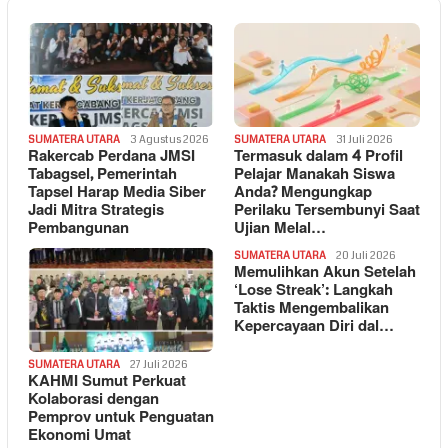
SUMATERA UTARA
3 Agustus 2026
SUMATERA UTARA
31 Juli 2026
Rakercab Perdana JMSI
Termasuk dalam 4 Profil
Tabagsel, Pemerintah
Pelajar Manakah Siswa
Tapsel Harap Media Siber
Anda? Mengungkap
Jadi Mitra Strategis
Perilaku Tersembunyi Saat
Pembangunan
Ujian Melal…
SUMATERA UTARA
20 Juli 2026
Memulihkan Akun Setelah
‘Lose Streak’: Langkah
Taktis Mengembalikan
Kepercayaan Diri dal…
SUMATERA UTARA
27 Juli 2026
KAHMI Sumut Perkuat
Kolaborasi dengan
Pemprov untuk Penguatan
Ekonomi Umat