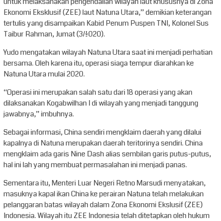
untuk melaksanakan pengendalian wilayah laut khususnya di Zona
Ekonomi Eksklusif (ZEE) laut Natuna Utara,” demikian keterangan
tertulis yang disampaikan Kabid Penum Puspen TNI, Kolonel Sus
Taibur Rahman, Jumat (3/1/2020).
Yudo mengatakan wilayah Natuna Utara saat ini menjadi perhatian
bersama. Oleh karena itu, operasi siaga tempur diarahkan ke
Natuna Utara mulai 2020.
“Operasi ini merupakan salah satu dari 18 operasi yang akan
dilaksanakan Kogabwilhan I di wilayah yang menjadi tanggung
jawabnya,” imbuhnya.
Sebagai informasi, China sendiri mengklaim daerah yang dilalui
kapalnya di Natuna merupakan daerah teritorinya sendiri. China
mengklaim ada garis Nine Dash alias sembilan garis putus-putus,
hal ini lah yang membuat permasalahan ini menjadi panas.
Sementara itu, Menteri Luar Negeri Retno Marsudi menyatakan,
masuknya kapal ikan China ke perairan Natuna telah melakukan
pelanggaran batas wilayah dalam Zona Ekonomi Ekslusif (ZEE)
Indonesia. Wilayah itu ZEE Indonesia telah ditetapkan oleh hukum