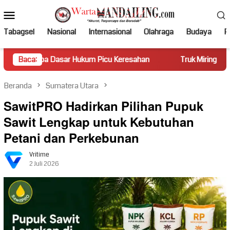
Loncat
Menu
ke
Mobile
konten
Tabagsel
Nasional
Internasional
Olahraga
Budaya
Po
r Hukum Picu Keresahan
Baca:
Truk Miring Hambat Arus Lalu Linta
Beranda
Sumatera Utara
SawitPRO Hadirkan Pilihan Pupuk
Sawit Lengkap untuk Kebutuhan
Petani dan Perkebunan
Vritime
2 Juli 2026