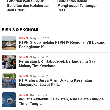
Fahdriansyah Siregar,
Solidaritas dalam
Soliditas dan Kolaborasi
Menghadapi Tantangan
Jadi Priori…
Pers
BISNIS & EKONOMI
BISNIS
9 Agustus 2026
PTPN Group melalui PTPN IV Regional VII Dukung
Peningkatan K…
BISNIS
9 Agustus 2026
Perawatan LRT Jabodebek Berlangsung Saat
Malam, Tim Kesehata…
BISNIS
9 Agustus 2026
PT Arafura Surya Alam Dukung Kesehatan
Masyarakat Lewat Khit…
BISNIS
8 Agustus 2026
Industri Akuakultur Pakistan, Asia Selatan hingga
Timur Teng…