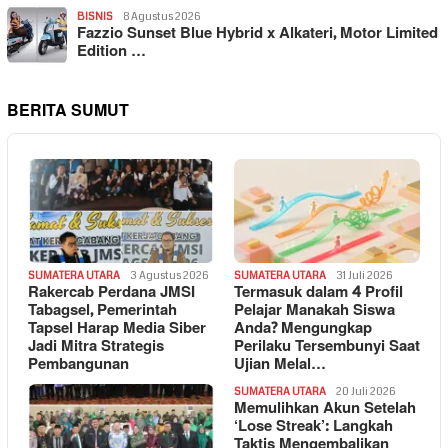
BISNIS
8 Agustus 2026
Fazzio Sunset Blue Hybrid x Alkateri, Motor Limited
Edition …
BERITA SUMUT
SUMATERA UTARA
3 Agustus 2026
SUMATERA UTARA
31 Juli 2026
Rakercab Perdana JMSI
Termasuk dalam 4 Profil
Tabagsel, Pemerintah
Pelajar Manakah Siswa
Tapsel Harap Media Siber
Anda? Mengungkap
Jadi Mitra Strategis
Perilaku Tersembunyi Saat
Pembangunan
Ujian Melal…
SUMATERA UTARA
20 Juli 2026
Memulihkan Akun Setelah
‘Lose Streak’: Langkah
Taktis Mengembalikan