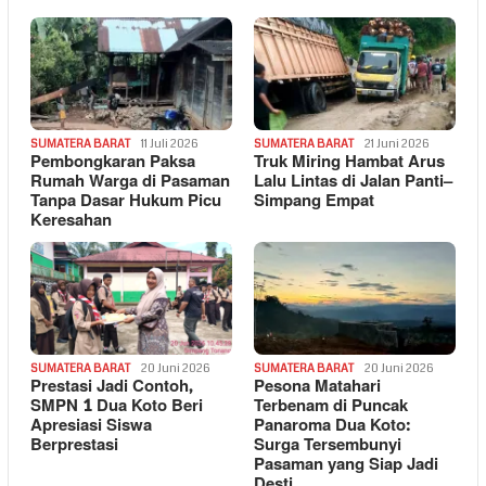
SUMATERA BARAT
11 Juli 2026
SUMATERA BARAT
21 Juni 2026
Pembongkaran Paksa
Truk Miring Hambat Arus
Rumah Warga di Pasaman
Lalu Lintas di Jalan Panti–
Tanpa Dasar Hukum Picu
Simpang Empat
Keresahan
SUMATERA BARAT
20 Juni 2026
SUMATERA BARAT
20 Juni 2026
Prestasi Jadi Contoh,
Pesona Matahari
SMPN 1 Dua Koto Beri
Terbenam di Puncak
Apresiasi Siswa
Panaroma Dua Koto:
Berprestasi
Surga Tersembunyi
Pasaman yang Siap Jadi
Desti…