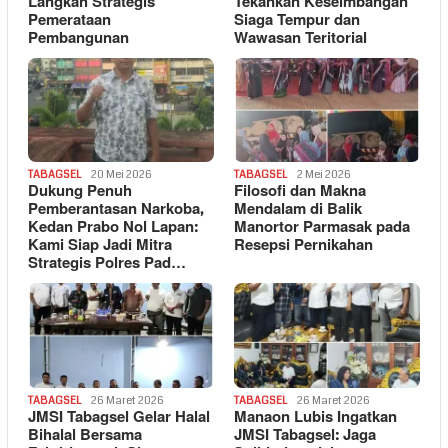
Langkah Strategis
Tekankan Keseimbangan
Pemerataan
Siaga Tempur dan
Pembangunan
Wawasan Teritorial
TABAGSEL
20 Mei 2026
TABAGSEL
2 Mei 2026
Dukung Penuh
Filosofi dan Makna
Pemberantasan Narkoba,
Mendalam di Balik
Kedan Prabo Nol Lapan:
Manortor Parmasak pada
Kami Siap Jadi Mitra
Resepsi Pernikahan
Strategis Polres Pad…
TABAGSEL
26 Maret 2026
TABAGSEL
26 Maret 2026
JMSI Tabagsel Gelar Halal
Manaon Lubis Ingatkan
Bihalal Bersama
JMSI Tabagsel: Jaga