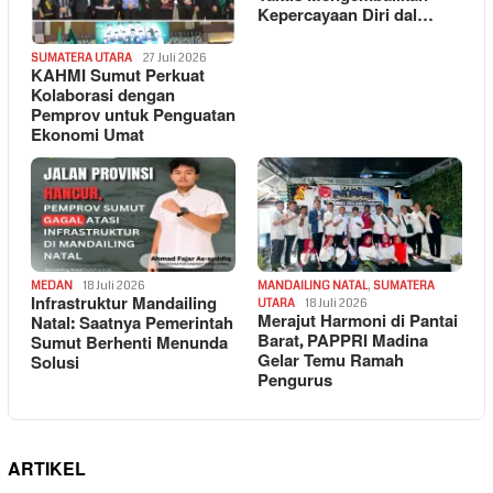
Kepercayaan Diri dal…
SUMATERA UTARA
27 Juli 2026
KAHMI Sumut Perkuat
Kolaborasi dengan
Pemprov untuk Penguatan
Ekonomi Umat
MEDAN
18 Juli 2026
MANDAILING NATAL
,
SUMATERA
Infrastruktur Mandailing
UTARA
18 Juli 2026
Merajut Harmoni di Pantai
Natal: Saatnya Pemerintah
Barat, PAPPRI Madina
Sumut Berhenti Menunda
Gelar Temu Ramah
Solusi
Pengurus
ARTIKEL