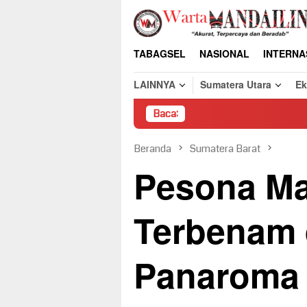
Loncat
ke
konten
TABAGSEL
NASIONAL
INTERNA
LAINNYA
Sumatera Utara
E
Baca:
Pembongka
Beranda
Sumatera Barat
Pesona Ma
Terbenam 
Panaroma 