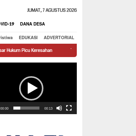
JUMAT, 7 AGUSTUS 2026
VID-19
DANA DESA
ristiwa
EDUKASI
ADVERTORIAL
esahan
Truk Miring Hambat Arus Lalu Lintas di Jalan Panti–
ar
00:00
00:13