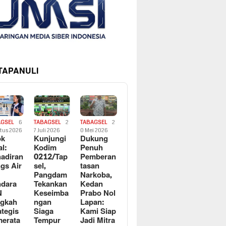
 TAPANULI
AGSEL
6
TABAGSEL
2
TABAGSEL
2
tus 2026
7 Juli 2026
0 Mei 2026
ok
Kunjungi
Dukung
al:
Kodim
Penuh
adiran
0212/Tap
Pemberan
gs Air
sel,
tasan
Pangdam
Narkoba,
dara
Tekankan
Kedan
N
Keseimba
Prabo Nol
ngkah
ngan
Lapan:
ategis
Siaga
Kami Siap
erata
Tempur
Jadi Mitra