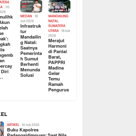
ATERA
RA
20
2026
ulihk
MEDAN
18
MANDAILING
Akun
Juli 2026
NATAL
,
Infrastruk
SUMATERA
elah
tur
UTARA
18 Juli
se
Mandailin
2026
eak’:
Merajut
g Natal:
ngkah
Harmoni
Saatnya
tis
di Pantai
Pemerinta
ngemb
Barat,
h Sumut
kan
PAPPRI
Berhenti
ercay
Madina
Menunda
 Diri
Gelar
Solusi
l…
Temu
Ramah
Pengurus
KEL
ARTIKEL
10 Juli 2026
Buku Kapolres
Padangsidimpuan: Saat Nila…