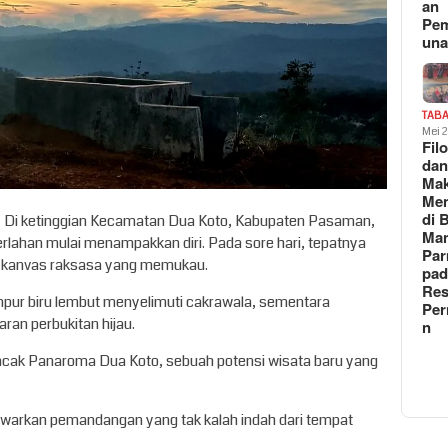
an
Pe
un
TAB
Mei 
Fil
da
Ma
Me
di 
 Di ketinggian Kecamatan Dua Koto, Kabupaten Pasaman,
Man
rlahan mulai menampakkan diri. Pada sore hari, tepatnya
Pa
di kanvas raksasa yang memukau.
pad
Res
ur biru lembut menyelimuti cakrawala, sementara
Per
aran perbukitan hijau.
n
uncak Panaroma Dua Koto, sebuah potensi wisata baru yang
enawarkan pemandangan yang tak kalah indah dari tempat