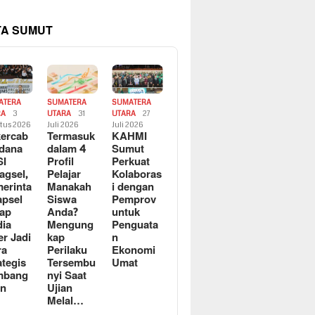
TA SUMUT
ATERA
SUMATERA
SUMATERA
RA
3
UTARA
31
UTARA
27
tus 2026
Juli 2026
Juli 2026
ercab
Termasuk
KAHMI
dana
dalam 4
Sumut
SI
Profil
Perkuat
agsel,
Pelajar
Kolaboras
erinta
Manakah
i dengan
apsel
Siswa
Pemprov
ap
Anda?
untuk
ia
Mengung
Penguata
er Jadi
kap
n
ra
Perilaku
Ekonomi
ategis
Tersembu
Umat
mbang
nyi Saat
an
Ujian
Melal…