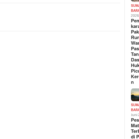
SUM
BAR
202
Pe
kar
Pak
Ru
War
Pa
Tan
Das
Hu
Pic
Ker
n
SUM
BAR
Juni
Pe
Mat
Te
di 