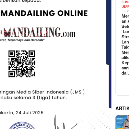
SUM
UTA
Juli 
Mem
an 
Set
‘Lo
Str
La
Tak
Me
ali
Kep
aan
da
ARTI