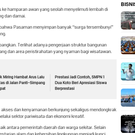
BISNI
 ke hamparan awan yang seolah menyelimuti lembah di
g dan damai.
ata bahwa Pasaman menyimpan banyak “surga tersembunyi”
ng.
mbangkan. Terlihat adanya pengerjaan struktur bangunan
ang dan area peristirahatan yang nyaman bagi wisatawan.
k Miring Hambat Arus Lalu
Prestasi Jadi Contoh, SMPN 1
tas di Jalan Panti–Simpang
Dua Koto Beri Apresiasi Siswa
pat
Berprestasi
a akses dan kenyamanan berkunjung sekaligus mendongkrak
lui sektor pariwisata dan ekonomi kreatif.
aik antara pemerintah daerah dan warga sekitar. Selain
starian alam dan kebersihan lingkungan menjadi kunci