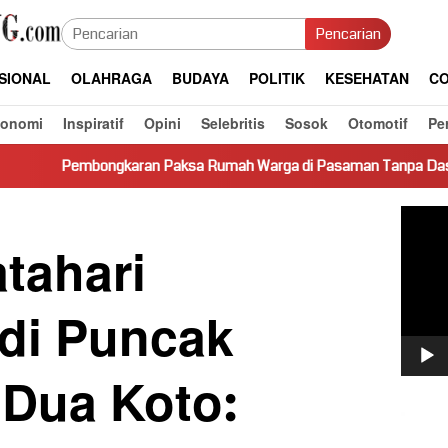
Pencarian
SIONAL
OLAHRAGA
BUDAYA
POLITIK
KESEHATAN
CO
konomi
Inspiratif
Opini
Selebritis
Sosok
Otomotif
Pe
ran Paksa Rumah Warga di Pasaman Tanpa Dasar Hukum Picu Ker
Pemut
Video
tahari
di Puncak
Dua Koto: