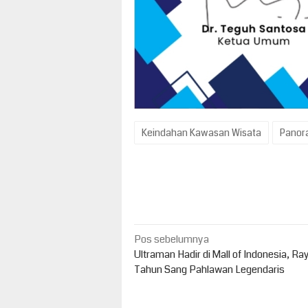
Keindahan Kawasan Wisata
Panor
Navigasi
Pos sebelumnya
pos
Ultraman Hadir di Mall of Indonesia, R
Tahun Sang Pahlawan Legendaris