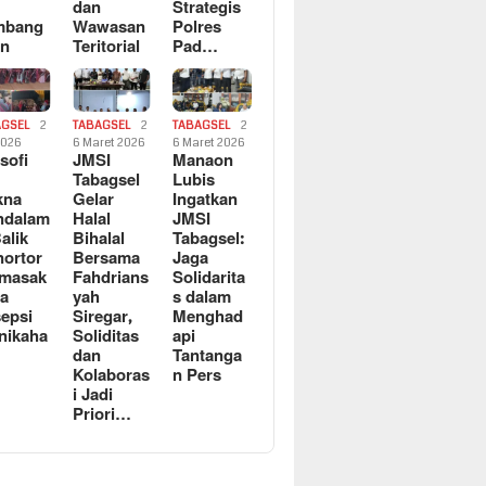
dan
Strategis
mbang
Wawasan
Polres
an
Teritorial
Pad…
AGSEL
2
TABAGSEL
2
TABAGSEL
2
2026
6 Maret 2026
6 Maret 2026
osofi
JMSI
Manaon
n
Tabagsel
Lubis
kna
Gelar
Ingatkan
ndalam
Halal
JMSI
Balik
Bihalal
Tabagsel:
ortor
Bersama
Jaga
rmasak
Fahdrians
Solidarita
a
yah
s dalam
epsi
Siregar,
Menghad
nikaha
Soliditas
api
dan
Tantanga
Kolaboras
n Pers
i Jadi
Priori…