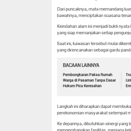
Dari puncaknya, mata memandang luas
bawahnya, menciptakan suasana tenan
Keindahan alam ini menjadi bukti ny
yang siap memanjakan setiap pengunju
Saat ini, kawasan tersebut mulai dike
yang direncanakan sebagai gardu pand
BACAAN LAINNYA
Pembongkaran Paksa Rumah
Tru
Warga di Pasaman Tanpa Dasar
Lin
Hukum Picu Keresahan
Em
Langkah ini diharapkan dapat membuk
perekonomian masyarakat setempat mela
Ke depannya, dibutuhkan sinergi yang b
mengembangkan fasilitas, menjaga kele