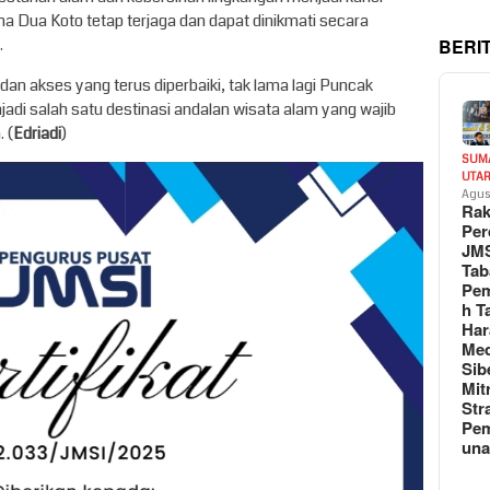
 Dua Koto tetap terjaga dan dapat dinikmati secara
BERI
.
akses yang terus diperbaiki, tak lama lagi Puncak
di salah satu destinasi andalan wisata alam yang wajib
 (
Edriadi
)
SUM
UTA
Agus
Rak
Per
JM
Tab
Pem
h T
Har
Med
Sib
Mit
Str
Pe
un