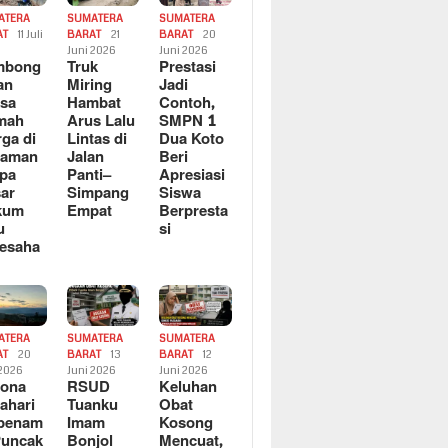
ATERA
SUMATERA
SUMATERA
AT
11 Juli
BARAT
21
BARAT
20
6
Juni 2026
Juni 2026
mbong
Truk
Prestasi
an
Miring
Jadi
sa
Hambat
Contoh,
mah
Arus Lalu
SMPN 1
ga di
Lintas di
Dua Koto
saman
Jalan
Beri
pa
Panti–
Apresiasi
ar
Simpang
Siswa
kum
Empat
Berpresta
u
si
esaha
ATERA
SUMATERA
SUMATERA
AT
20
BARAT
13
BARAT
12
 2026
Juni 2026
Juni 2026
sona
RSUD
Keluhan
ahari
Tuanku
Obat
rbenam
Imam
Kosong
Puncak
Bonjol
Mencuat,