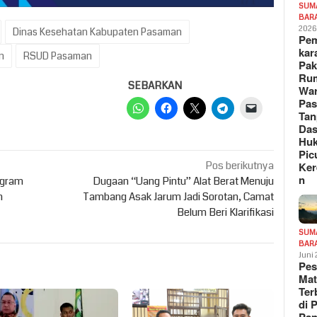
SUM
BAR
202
Dinas Kesehatan Kabupaten Pasaman
Pe
kar
n
RSUD Pasaman
Pak
Ru
SEBARKAN
War
Pa
Tan
Das
Hu
Pic
Pos berikutnya
Ker
n
ogram
Dugaan “Uang Pintu” Alat Berat Menuju
n
Tambang Asak Jarum Jadi Sorotan, Camat
Belum Beri Klarifikasi
SUM
BAR
Juni
Pe
Mat
Te
di 