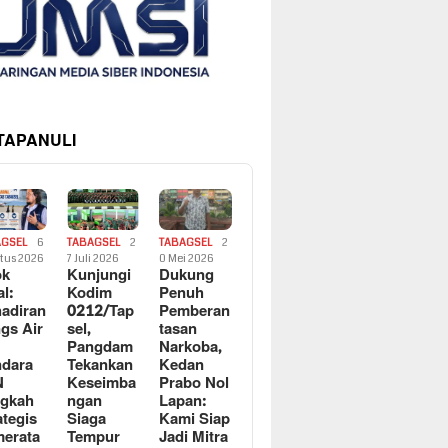
 TAPANULI
AGSEL
6
TABAGSEL
2
TABAGSEL
2
tus 2026
7 Juli 2026
0 Mei 2026
ok
Kunjungi
Dukung
al:
Kodim
Penuh
adiran
0212/Tap
Pemberan
gs Air
sel,
tasan
Pangdam
Narkoba,
dara
Tekankan
Kedan
N
Keseimba
Prabo Nol
ngkah
ngan
Lapan:
ategis
Siaga
Kami Siap
erata
Tempur
Jadi Mitra