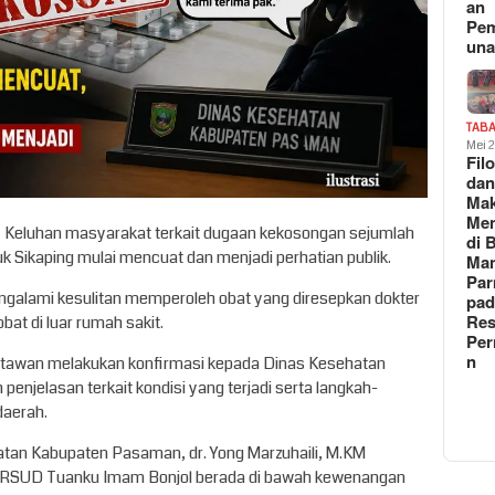
an
Pe
un
TAB
Mei 
Fil
da
Ma
Me
 Keluhan masyarakat terkait dugaan kekosongan sejumlah
di 
 Sikaping mulai mencuat dan menjadi perhatian publik.
Man
Pa
galami kesulitan memperoleh obat yang diresepkan dokter
pad
Res
at di luar rumah sakit.
Per
n
wartawan melakukan konfirmasi kepada Dinas Kesehatan
jelasan terkait kondisi yang terjadi serta langkah-
daerah.
atan Kabupaten Pasaman, dr. Yong Marzuhaili, M.KM
 RSUD Tuanku Imam Bonjol berada di bawah kewenangan