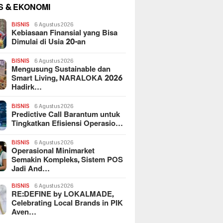
S & EKONOMI
BISNIS
6 Agustus 2026
Kebiasaan Finansial yang Bisa
Dimulai di Usia 20-an
BISNIS
6 Agustus 2026
Mengusung Sustainable dan
Smart Living, NARALOKA 2026
Hadirk…
BISNIS
6 Agustus 2026
Predictive Call Barantum untuk
Tingkatkan Efisiensi Operasio…
BISNIS
6 Agustus 2026
Operasional Minimarket
Semakin Kompleks, Sistem POS
Jadi And…
BISNIS
6 Agustus 2026
RE:DEFINE by LOKALMADE,
Celebrating Local Brands in PIK
Aven…