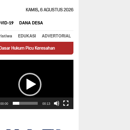
KAMIS, 6 AGUSTUS 2026
VID-19
DANA DESA
ristiwa
EDUKASI
ADVERTORIAL
u Keresahan
Truk Miring Hambat Arus Lalu Lintas di Jalan P
ar
00:00
00:13