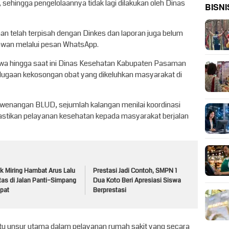
hingga pengelolaannya tidak lagi dilakukan oleh Dinas
BISNI
an telah terpisah dengan Dinkes dan laporan juga belum
tawan melalui pesan WhatsApp.
wa hingga saat ini Dinas Kesehatan Kabupaten Pasaman
 dugaan kekosongan obat yang dikeluhkan masyarakat di
ewenangan BLUD, sejumlah kalangan menilai koordinasi
astikan pelayanan kesehatan kepada masyarakat berjalan
k Miring Hambat Arus Lalu
Prestasi Jadi Contoh, SMPN 1
tas di Jalan Panti–Simpang
Dua Koto Beri Apresiasi Siswa
pat
Berprestasi
tu unsur utama dalam pelayanan rumah sakit yang secara