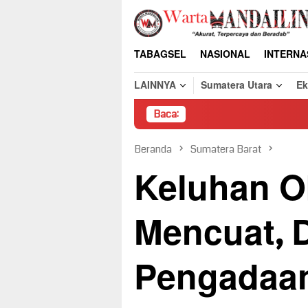
Loncat
ke
konten
TABAGSEL
NASIONAL
INTERNA
LAINNYA
Sumatera Utara
E
Baca:
Pemb
Beranda
Sumatera Barat
Keluhan O
Mencuat, 
Pengadaa