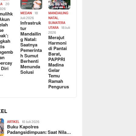
RA
20
2026
ulihk
MEDAN
18
MANDAILING
Akun
Juli 2026
NATAL
,
Infrastruk
SUMATERA
elah
tur
UTARA
18 Juli
se
Mandailin
2026
eak’:
Merajut
g Natal:
ngkah
Harmoni
Saatnya
tis
di Pantai
Pemerinta
ngemb
Barat,
h Sumut
kan
PAPPRI
Berhenti
ercay
Madina
Menunda
 Diri
Gelar
Solusi
l…
Temu
Ramah
Pengurus
KEL
ARTIKEL
10 Juli 2026
Buku Kapolres
Padangsidimpuan: Saat Nila…