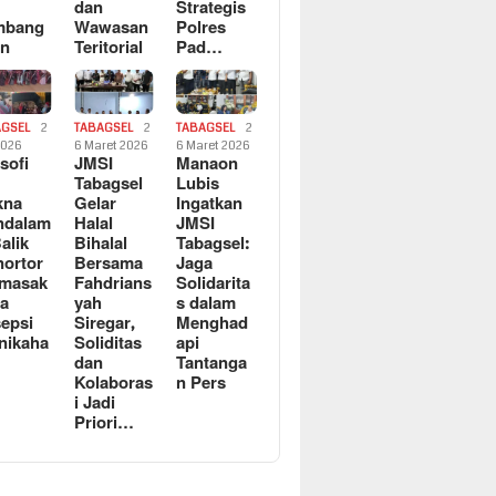
dan
Strategis
mbang
Wawasan
Polres
an
Teritorial
Pad…
AGSEL
2
TABAGSEL
2
TABAGSEL
2
2026
6 Maret 2026
6 Maret 2026
osofi
JMSI
Manaon
n
Tabagsel
Lubis
kna
Gelar
Ingatkan
ndalam
Halal
JMSI
Balik
Bihalal
Tabagsel:
ortor
Bersama
Jaga
rmasak
Fahdrians
Solidarita
a
yah
s dalam
epsi
Siregar,
Menghad
nikaha
Soliditas
api
dan
Tantanga
Kolaboras
n Pers
i Jadi
Priori…