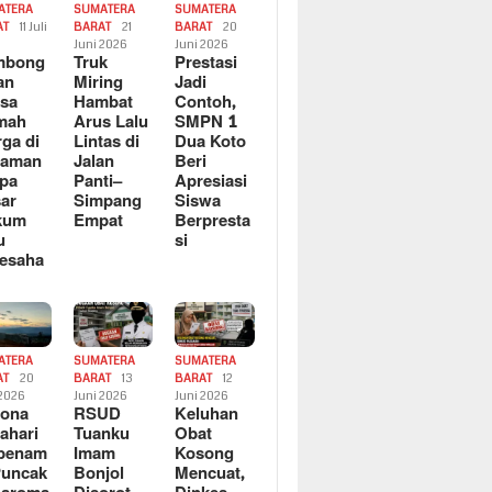
ATERA
SUMATERA
SUMATERA
AT
11 Juli
BARAT
21
BARAT
20
6
Juni 2026
Juni 2026
mbong
Truk
Prestasi
an
Miring
Jadi
sa
Hambat
Contoh,
mah
Arus Lalu
SMPN 1
ga di
Lintas di
Dua Koto
saman
Jalan
Beri
pa
Panti–
Apresiasi
ar
Simpang
Siswa
kum
Empat
Berpresta
u
si
esaha
ATERA
SUMATERA
SUMATERA
AT
20
BARAT
13
BARAT
12
 2026
Juni 2026
Juni 2026
sona
RSUD
Keluhan
ahari
Tuanku
Obat
rbenam
Imam
Kosong
Puncak
Bonjol
Mencuat,