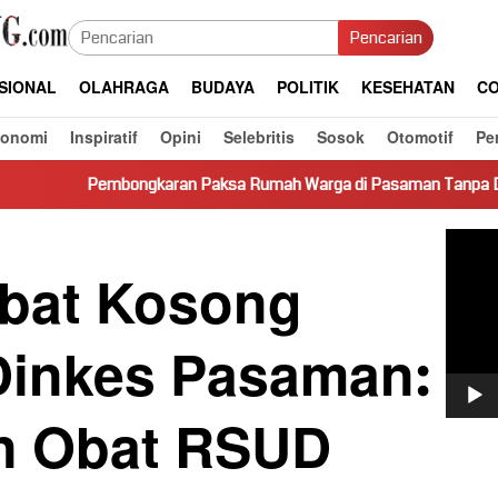
Pencarian
SIONAL
OLAHRAGA
BUDAYA
POLITIK
KESEHATAN
CO
konomi
Inspiratif
Opini
Selebritis
Sosok
Otomotif
Pe
ongkaran Paksa Rumah Warga di Pasaman Tanpa Dasar Hukum Pic
Pemut
Video
bat Kosong
Dinkes Pasaman:
n Obat RSUD