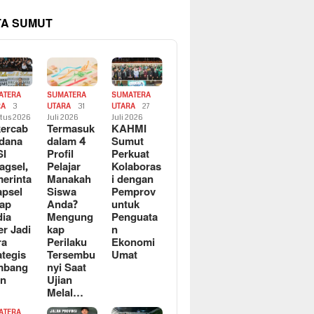
TA SUMUT
ATERA
SUMATERA
SUMATERA
RA
3
UTARA
31
UTARA
27
tus 2026
Juli 2026
Juli 2026
ercab
Termasuk
KAHMI
dana
dalam 4
Sumut
SI
Profil
Perkuat
agsel,
Pelajar
Kolaboras
erinta
Manakah
i dengan
apsel
Siswa
Pemprov
ap
Anda?
untuk
ia
Mengung
Penguata
er Jadi
kap
n
ra
Perilaku
Ekonomi
ategis
Tersembu
Umat
mbang
nyi Saat
an
Ujian
Melal…
ATERA