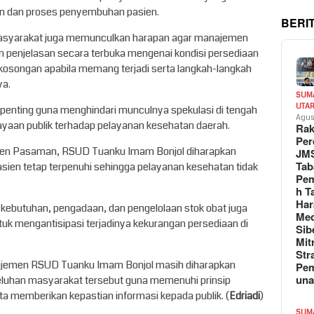
an dan proses penyembuhan pasien.
BERI
asyarakat juga memunculkan harapan agar manajemen
penjelasan secara terbuka mengenai kondisi persediaan
kosongan apabila memang terjadi serta langkah-langkah
ya.
SUM
UTA
lai penting guna menghindari munculnya spekulasi di tengah
Agus
yaan publik terhadap pelayanan kesehatan daerah.
Rak
Per
aten Pasaman, RSUD Tuanku Imam Bonjol diharapkan
JM
Tab
en tetap terpenuhi sehingga pelayanan kesehatan tidak
Pem
h T
Har
kebutuhan, pengadaan, dan pengelolaan stok obat juga
Med
untuk mengantisipasi terjadinya kekurangan persediaan di
Sib
Mit
Str
manajemen RSUD Tuanku Imam Bonjol masih diharapkan
Pe
un
eluhan masyarakat tersebut guna memenuhi prinsip
 memberikan kepastian informasi kepada publik. (
Edriadi
)
SUM