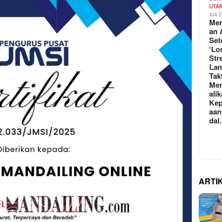
UTA
Juli 
Mem
an 
Set
‘Lo
Str
La
Tak
Me
ali
Kep
aan
da
ARTI