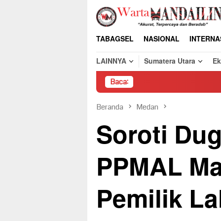
Loncat
ke
konten
TABAGSEL
NASIONAL
INTERNA
LAINNYA
Sumatera Utara
E
Baca:
Pembongkara
Beranda
Medan
Soroti Du
PPMAL Ma
Pemilik L