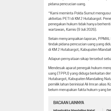
pidana pencucian uang.
“Kami meminta Polda Sumut mengusut 
aktivitas PETI di KM 2 Hutabargot. Pen
penegakan hukum tidak hanya berhenti 
wartawan, Kamis (9 Juli 2026).
Selain menyampaikan laporan, PPMAL M
tindak pidana pencucian uang yang did
di KM 2 Hutabargot, Kabupaten Mandaili
Adapun pernyataan sikap tersebut sebag
Mendesak aparat penegak hukum mengu
uang (TPPU) yang diduga berkaitan den
Hutabargot, Kabupaten Mandailing Nat
pemilik lahan berinisial Ali Imran alia
belum merupakan fakta hukum yang be
BACAAN LAINNYA
Infrastruktur Mandailing Natal:
Di