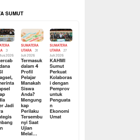
TA SUMUT
ATERA
SUMATERA
SUMATERA
RA
3
UTARA
31
UTARA
27
tus 2026
Juli 2026
Juli 2026
ercab
Termasuk
KAHMI
dana
dalam 4
Sumut
SI
Profil
Perkuat
agsel,
Pelajar
Kolaboras
erinta
Manakah
i dengan
apsel
Siswa
Pemprov
ap
Anda?
untuk
ia
Mengung
Penguata
er Jadi
kap
n
ra
Perilaku
Ekonomi
ategis
Tersembu
Umat
mbang
nyi Saat
an
Ujian
Melal…