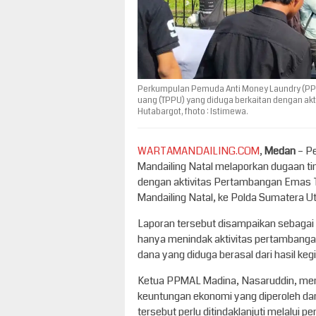
Perkumpulan Pemuda Anti Money Laundry (PPM
uang (TPPU) yang diduga berkaitan dengan akt
Hutabargot, fhoto : Istimewa.
WARTAMANDAILING.COM
,
Medan
– P
Mandailing Natal melaporkan dugaan ti
dengan aktivitas Pertambangan Emas T
Mandailing Natal, ke Polda Sumatera Ut
Laporan tersebut disampaikan sebagai
hanya menindak aktivitas pertambangan 
dana yang diduga berasal dari hasil keg
Ketua PPMAL Madina, Nasaruddin, men
keuntungan ekonomi yang diperoleh dari
tersebut perlu ditindaklanjuti melalui 