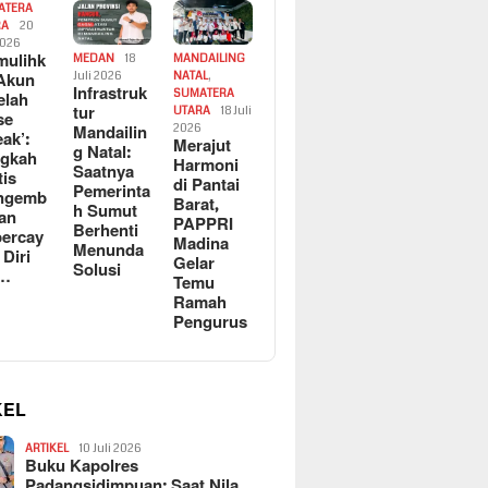
ATERA
RA
20
2026
ulihk
MEDAN
18
MANDAILING
Akun
Juli 2026
NATAL
,
Infrastruk
SUMATERA
elah
tur
UTARA
18 Juli
se
Mandailin
2026
eak’:
Merajut
g Natal:
ngkah
Harmoni
Saatnya
tis
di Pantai
Pemerinta
ngemb
Barat,
h Sumut
kan
PAPPRI
Berhenti
ercay
Madina
Menunda
 Diri
Gelar
Solusi
l…
Temu
Ramah
Pengurus
KEL
ARTIKEL
10 Juli 2026
Buku Kapolres
Padangsidimpuan: Saat Nila…