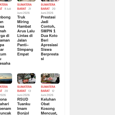
ATERA
SUMATERA
SUMATERA
AT
11 Juli
BARAT
21
BARAT
20
6
Juni 2026
Juni 2026
mbong
Truk
Prestasi
an
Miring
Jadi
sa
Hambat
Contoh,
mah
Arus Lalu
SMPN 1
ga di
Lintas di
Dua Koto
saman
Jalan
Beri
pa
Panti–
Apresiasi
ar
Simpang
Siswa
kum
Empat
Berpresta
u
si
esaha
ATERA
SUMATERA
SUMATERA
AT
20
BARAT
13
BARAT
12
 2026
Juni 2026
Juni 2026
sona
RSUD
Keluhan
ahari
Tuanku
Obat
rbenam
Imam
Kosong
Puncak
Bonjol
Mencuat,