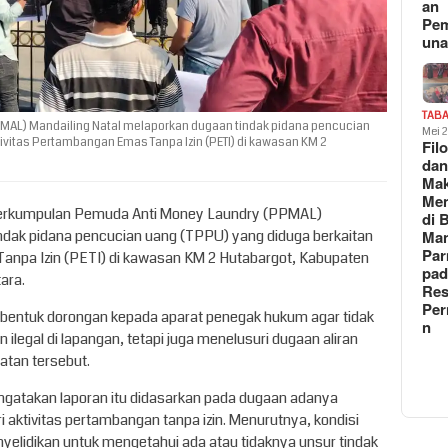
an
Pe
un
TAB
AL) Mandailing Natal melaporkan dugaan tindak pidana pencucian
Mei 
ivitas Pertambangan Emas Tanpa Izin (PETI) di kawasan KM 2
Fil
da
Ma
Me
erkumpulan Pemuda Anti Money Laundry (PPMAL)
di 
ndak pidana pencucian uang (TPPU) yang diduga berkaitan
Man
Pa
anpa Izin (PETI) di kawasan KM 2 Hutabargot, Kabupaten
pad
ara.
Res
Per
 bentuk dorongan kepada aparat penegak hukum agar tidak
n
ilegal di lapangan, tetapi juga menelusuri dugaan aliran
iatan tersebut.
gatakan laporan itu didasarkan pada dugaan adanya
 aktivitas pertambangan tanpa izin. Menurutnya, kondisi
penyelidikan untuk mengetahui ada atau tidaknya unsur tindak