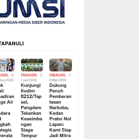
 TAPANULI
AGSEL
6
TABAGSEL
2
TABAGSEL
2
tus 2026
7 Juli 2026
0 Mei 2026
ok
Kunjungi
Dukung
al:
Kodim
Penuh
adiran
0212/Tap
Pemberan
gs Air
sel,
tasan
Pangdam
Narkoba,
dara
Tekankan
Kedan
N
Keseimba
Prabo Nol
ngkah
ngan
Lapan:
ategis
Siaga
Kami Siap
erata
Tempur
Jadi Mitra