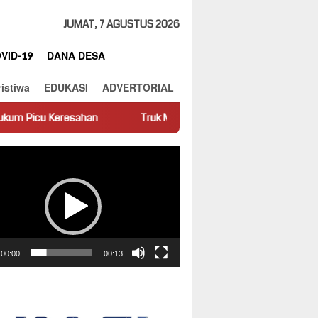
JUMAT, 7 AGUSTUS 2026
VID-19
DANA DESA
ristiwa
EDUKASI
ADVERTORIAL
han
Truk Miring Hambat Arus Lalu Lintas di Jalan Panti–Sim
ar
00:00
00:13