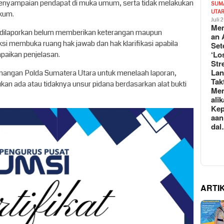
 penyampaian pendapat di muka umum, serta tidak melakukan
SUM
UTA
kum.
Juli 
Mem
ang dilaporkan belum memberikan keterangan maupun
an 
si membuka ruang hak jawab dan hak klarifikasi apabila
Set
‘Lo
paikan penjelasan.
Str
La
enangan Polda Sumatera Utara untuk menelaah laporan,
Tak
kan ada atau tidaknya unsur pidana berdasarkan alat bukti
Me
ali
Kep
aan
da
ARTI