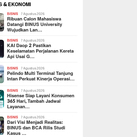
S & EKONOMI
BISNIS
7 Agustus 2026
Ribuan Calon Mahasiswa
Datangi BINUS University
Wujudkan Lan…
BISNIS
7 Agustus 2026
KAI Daop 2 Pastikan
Keselamatan Perjalanan Kereta
Api Usai G…
BISNIS
7 Agustus 2026
Pelindo Multi Terminal Tanjung
Intan Perkuat Kinerja Operasi…
BISNIS
7 Agustus 2026
Hisense Siap Layani Konsumen
365 Hari, Tambah Jadwal
Layanan…
BISNIS
7 Agustus 2026
Dari Visi Menjadi Realitas:
BINUS dan BCA Rilis Studi
Kasus …