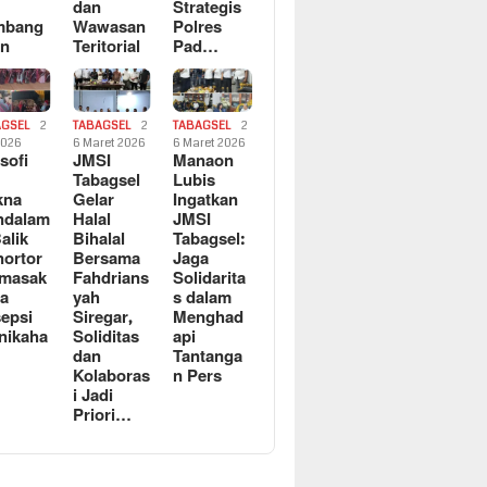
dan
Strategis
mbang
Wawasan
Polres
an
Teritorial
Pad…
AGSEL
2
TABAGSEL
2
TABAGSEL
2
2026
6 Maret 2026
6 Maret 2026
osofi
JMSI
Manaon
n
Tabagsel
Lubis
kna
Gelar
Ingatkan
ndalam
Halal
JMSI
Balik
Bihalal
Tabagsel:
ortor
Bersama
Jaga
rmasak
Fahdrians
Solidarita
a
yah
s dalam
epsi
Siregar,
Menghad
nikaha
Soliditas
api
dan
Tantanga
Kolaboras
n Pers
i Jadi
Priori…