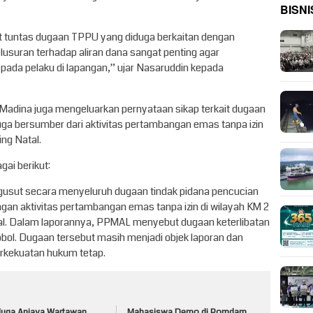
BISNI
tuntas dugaan TPPU yang diduga berkaitan dengan
elusuran terhadap aliran dana sangat penting agar
pada pelaku di lapangan,” ujar Nasaruddin kepada
adina juga mengeluarkan pernyataan sikap terkait dugaan
uga bersumber dari aktivitas pertambangan emas tanpa izin
ng Natal.
ai berikut:
sut secara menyeluruh dugaan tindak pidana pencucian
gan aktivitas pertambangan emas tanpa izin di wilayah KM 2
al. Dalam laporannya, PPMAL menyebut dugaan keterlibatan
s Kobol. Dugaan tersebut masih menjadi objek laporan dan
rkekuatan hukum tetap.
duga Aniaya Wartawan,
Mahasiswa Demo di Pomdam