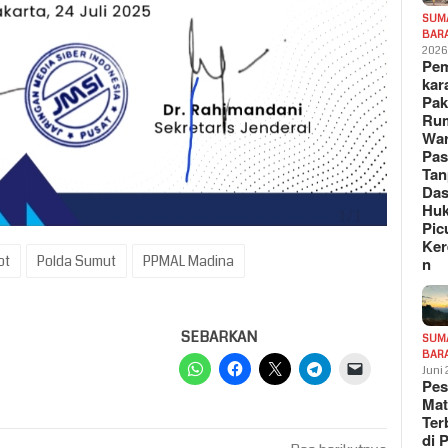
SUM
BAR
202
Pe
kar
Pak
Ru
War
Pa
Tan
Das
Hu
Pic
Ker
ot
Polda Sumut
PPMAL Madina
n
SEBARKAN
SUM
BAR
Juni
Pe
Mat
Te
di 