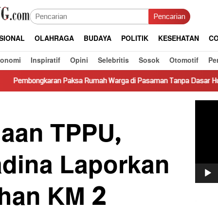
Pencarian
SIONAL
OLAHRAGA
BUDAYA
POLITIK
KESEHATAN
CO
konomi
Inspiratif
Opini
Selebritis
Sosok
Otomotif
Pe
n Paksa Rumah Warga di Pasaman Tanpa Dasar Hukum Picu Keresa
Pemut
Video
gaan TPPU,
dina Laporkan
ahan KM 2