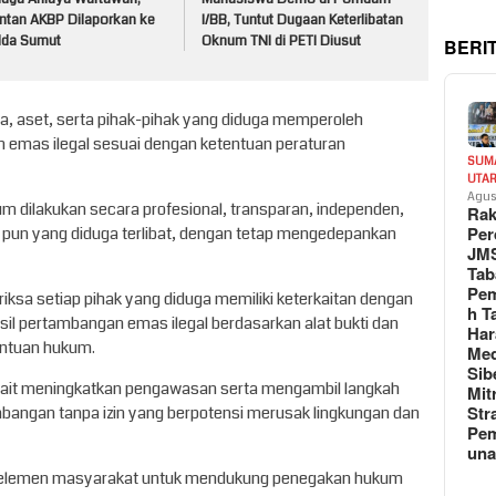
ntan AKBP Dilaporkan ke
I/BB, Tuntut Dugaan Keterlibatan
lda Sumut
Oknum TNI di PETI Diusut
BERI
na, aset, serta pihak-pihak yang diduga memperoleh
n emas ilegal sesuai dengan ketentuan peraturan
SUM
UTA
Agus
 dilakukan secara profesional, transparan, independen,
Rak
Per
 pun yang diduga terlibat, dengan tetap mengedepankan
JM
Tab
Pem
sa setiap pihak yang diduga memiliki keterkaitan dengan
h T
sil pertambangan emas ilegal berdasarkan alat bukti dan
Har
entuan hukum.
Med
Sib
kait meningkatkan pengawasan serta mengambil langkah
Mit
Str
bangan tanpa izin yang berpotensi merusak lingkungan dan
Pe
un
 elemen masyarakat untuk mendukung penegakan hukum