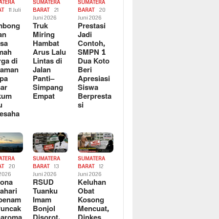
ATERA
SUMATERA
SUMATERA
AT
11 Juli
BARAT
21
BARAT
20
6
Juni 2026
Juni 2026
mbong
Truk
Prestasi
an
Miring
Jadi
sa
Hambat
Contoh,
mah
Arus Lalu
SMPN 1
ga di
Lintas di
Dua Koto
saman
Jalan
Beri
pa
Panti–
Apresiasi
ar
Simpang
Siswa
kum
Empat
Berpresta
u
si
esaha
ATERA
SUMATERA
SUMATERA
AT
20
BARAT
13
BARAT
12
 2026
Juni 2026
Juni 2026
sona
RSUD
Keluhan
ahari
Tuanku
Obat
rbenam
Imam
Kosong
Puncak
Bonjol
Mencuat,
naroma
Disorot,
Dinkes