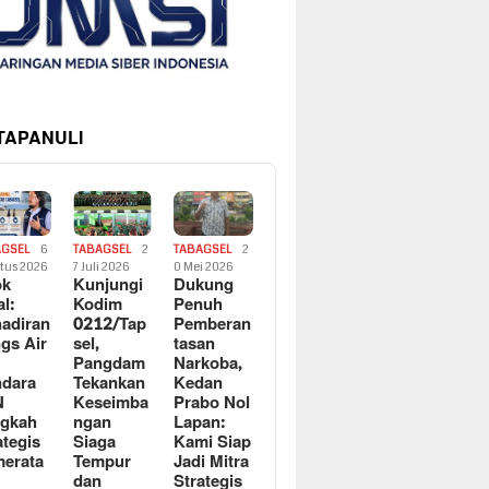
 TAPANULI
AGSEL
6
TABAGSEL
2
TABAGSEL
2
tus 2026
7 Juli 2026
0 Mei 2026
ok
Kunjungi
Dukung
al:
Kodim
Penuh
adiran
0212/Tap
Pemberan
gs Air
sel,
tasan
Pangdam
Narkoba,
dara
Tekankan
Kedan
N
Keseimba
Prabo Nol
ngkah
ngan
Lapan:
ategis
Siaga
Kami Siap
erata
Tempur
Jadi Mitra
dan
Strategis