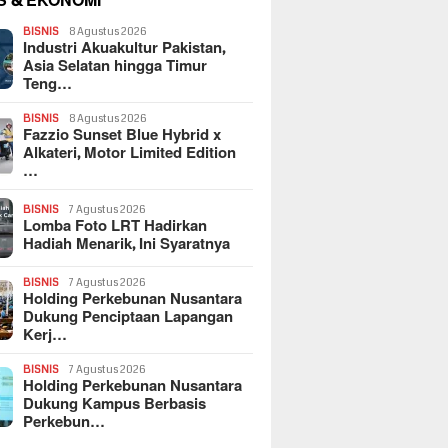
S & EKONOMI
BISNIS
8 Agustus 2026
Industri Akuakultur Pakistan,
Asia Selatan hingga Timur
Teng…
BISNIS
8 Agustus 2026
Fazzio Sunset Blue Hybrid x
Alkateri, Motor Limited Edition
…
BISNIS
7 Agustus 2026
Lomba Foto LRT Hadirkan
Hadiah Menarik, Ini Syaratnya
BISNIS
7 Agustus 2026
Holding Perkebunan Nusantara
Dukung Penciptaan Lapangan
Kerj…
BISNIS
7 Agustus 2026
Holding Perkebunan Nusantara
Dukung Kampus Berbasis
Perkebun…