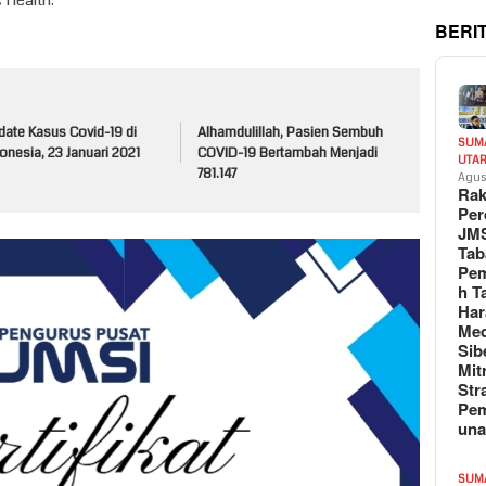
 Health.
BERI
date Kasus Covid-19 di
Alhamdulillah, Pasien Sembuh
SUM
onesia, 23 Januari 2021
COVID-19 Bertambah Menjadi
UTA
781.147
Agus
Rak
Per
JM
Tab
Pem
h T
Har
Med
Sib
Mit
Str
Pe
un
SUM