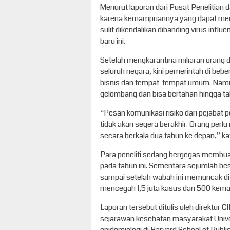
Menurut laporan dari Pusat Penelitian 
karena kemampuannya yang dapat menyeba
sulit dikendalikan dibanding virus infl
baru ini.
Setelah mengkarantina miliaran orang 
seluruh negara, kini pemerintah di be
bisnis dan tempat-tempat umum. Namun
gelombang dan bisa bertahan hingga tah
“Pesan komunikasi risiko dari pejaba
tidak akan segera berakhir. Orang per
secara berkala dua tahun ke depan,” ka
Para peneliti sedang bergegas membuat
pada tahun ini. Sementara sejumlah be
sampai setelah wabah ini memuncak di 
mencegah 1,5 juta kasus dan 500 kemati
Laporan tersebut ditulis oleh direktur
sejarawan kesehatan masyarakat Univers