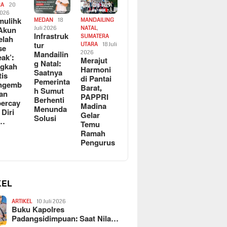
RA
20
2026
ulihk
MEDAN
18
MANDAILING
Akun
Juli 2026
NATAL
,
Infrastruk
SUMATERA
elah
tur
UTARA
18 Juli
se
Mandailin
2026
eak’:
Merajut
g Natal:
ngkah
Harmoni
Saatnya
tis
di Pantai
Pemerinta
ngemb
Barat,
h Sumut
kan
PAPPRI
Berhenti
ercay
Madina
Menunda
 Diri
Gelar
Solusi
l…
Temu
Ramah
Pengurus
KEL
ARTIKEL
10 Juli 2026
Buku Kapolres
Padangsidimpuan: Saat Nila…