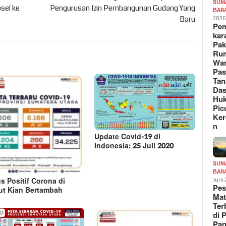
SUM
sel ke
Pengurusan Izin Pembangunan Gudang Yang
BAR
Baru
202
Pe
kar
Pak
Ru
War
Pa
Tan
Das
Hu
Pic
Ker
n
Update Covid-19 di
Indonesia: 25 Juli 2020
SUM
BAR
s Positif Corona di
Juni
Pe
t Kian Bertambah
Mat
Te
di 
Pa