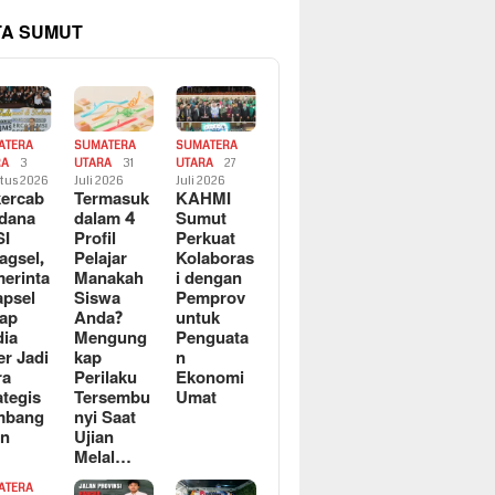
TA SUMUT
ATERA
SUMATERA
SUMATERA
RA
3
UTARA
31
UTARA
27
tus 2026
Juli 2026
Juli 2026
ercab
Termasuk
KAHMI
dana
dalam 4
Sumut
SI
Profil
Perkuat
agsel,
Pelajar
Kolaboras
erinta
Manakah
i dengan
apsel
Siswa
Pemprov
ap
Anda?
untuk
ia
Mengung
Penguata
er Jadi
kap
n
ra
Perilaku
Ekonomi
ategis
Tersembu
Umat
mbang
nyi Saat
an
Ujian
Melal…
ATERA