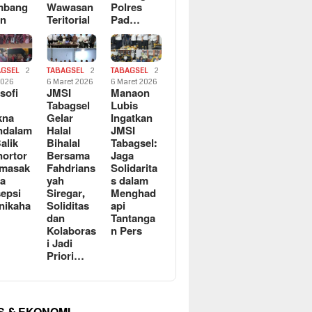
mbang
Wawasan
Polres
an
Teritorial
Pad…
AGSEL
2
TABAGSEL
2
TABAGSEL
2
2026
6 Maret 2026
6 Maret 2026
osofi
JMSI
Manaon
n
Tabagsel
Lubis
kna
Gelar
Ingatkan
ndalam
Halal
JMSI
Balik
Bihalal
Tabagsel:
ortor
Bersama
Jaga
rmasak
Fahdrians
Solidarita
a
yah
s dalam
epsi
Siregar,
Menghad
nikaha
Soliditas
api
dan
Tantanga
Kolaboras
n Pers
i Jadi
Priori…