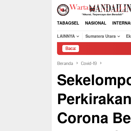
Loncat
ke
konten
TABAGSEL
NASIONAL
INTERNA
LAINNYA
Sumatera Utara
E
Baca:
Pembong
Beranda
Covid-19
Sekelompo
Perkiraka
Corona Be