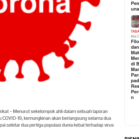
Pe
un
TAB
Mei 
Fil
da
Ma
Me
di 
Man
Pa
pad
Res
Per
n
erikat – Menurut sekelompok ahli dalam sebuah laporan
u COVID-19, kemungkinan akan berlangsung selama dua
ai sekitar dua pertiga populasi dunia kebal terhadap virus