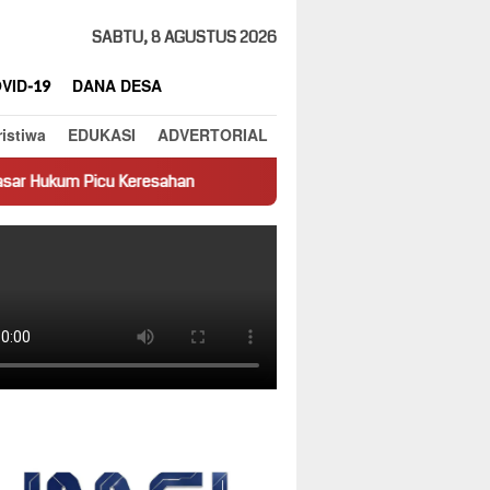
SABTU, 8 AGUSTUS 2026
VID-19
DANA DESA
ristiwa
EDUKASI
ADVERTORIAL
eresahan
Truk Miring Hambat Arus Lalu Lintas di Jalan Pant