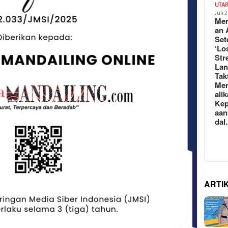
UTA
Juli 
Mem
an 
Set
‘Lo
Str
La
Tak
Me
ali
Kep
aan
da
ARTI