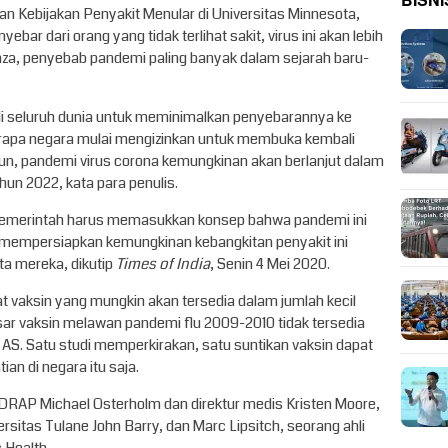
BISNI
dan Kebijakan Penyakit Menular di Universitas Minnesota,
r dari orang yang tidak terlihat sakit, virus ini akan lebih
uenza, penyebab pandemi paling banyak dalam sejarah baru-
di seluruh dunia untuk meminimalkan penyebarannya ke
berapa negara mulai mengizinkan untuk membuka kembali
, pandemi virus corona kemungkinan akan berlanjut dalam
un 2022, kata para penulis.
t pemerintah harus memasukkan konsep bahwa pandemi ini
lu mempersiapkan kemungkinan kebangkitan penyakit ini
ta mereka, dikutip
Times of India
, Senin 4 Mei 2020.
 vaksin yang mungkin akan tersedia dalam jumlah kecil
sar vaksin melawan pandemi flu 2009-2010 tidak tersedia
AS. Satu studi memperkirakan, satu suntikan vaksin dapat
an di negara itu saja.
 CIDRAP Michael Osterholm dan direktur medis Kristen Moore,
itas Tulane John Barry, dan Marc Lipsitch, seorang ahli