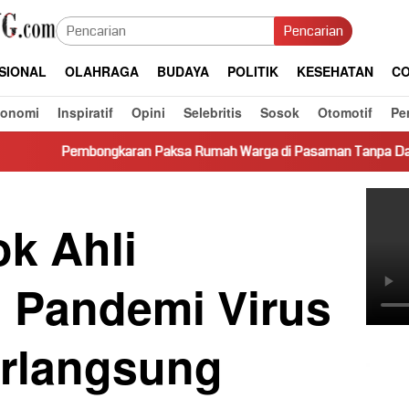
Pencarian
SIONAL
OLAHRAGA
BUDAYA
POLITIK
KESEHATAN
CO
konomi
Inspiratif
Opini
Selebritis
Sosok
Otomotif
Pe
karan Paksa Rumah Warga di Pasaman Tanpa Dasar Hukum Picu K
k Ahli
n Pandemi Virus
rlangsung