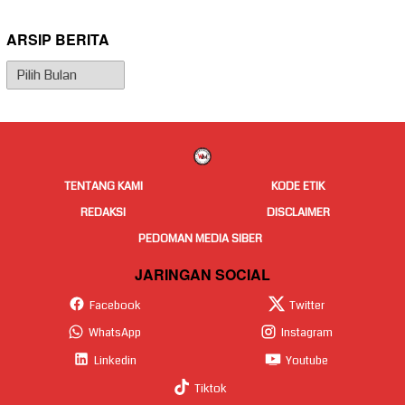
ARSIP BERITA
Arsip
Berita
TENTANG KAMI
KODE ETIK
REDAKSI
DISCLAIMER
PEDOMAN MEDIA SIBER
JARINGAN SOCIAL
Facebook
Twitter
WhatsApp
Instagram
Linkedin
Youtube
Tiktok