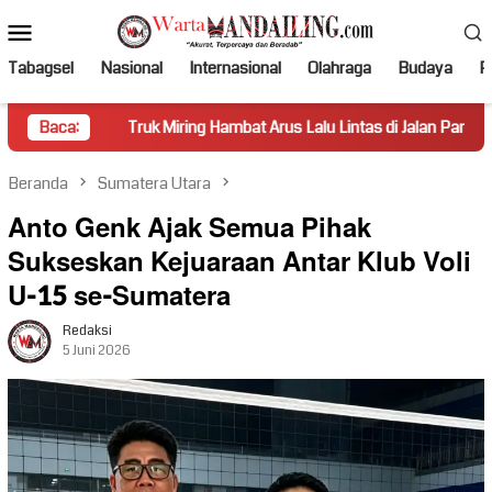
Loncat
Menu
ke
Mobile
konten
Tabagsel
Nasional
Internasional
Olahraga
Budaya
Po
Truk Miring Hambat Arus Lalu Lintas di Jalan Panti–Simpang Empat
Baca:
Beranda
Sumatera Utara
Anto Genk Ajak Semua Pihak
Sukseskan Kejuaraan Antar Klub Voli
U-15 se-Sumatera
Redaksi
5 Juni 2026