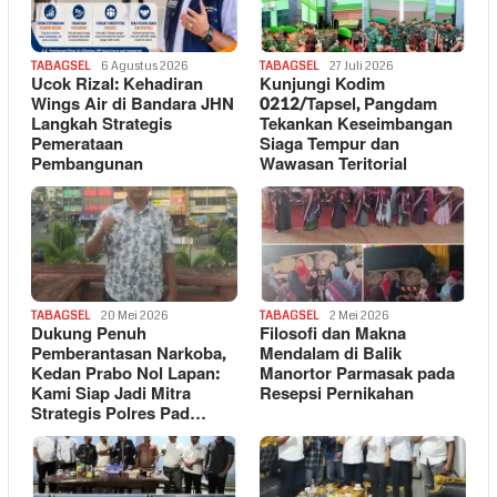
TABAGSEL
6 Agustus 2026
TABAGSEL
27 Juli 2026
Ucok Rizal: Kehadiran
Kunjungi Kodim
Wings Air di Bandara JHN
0212/Tapsel, Pangdam
Langkah Strategis
Tekankan Keseimbangan
Pemerataan
Siaga Tempur dan
Pembangunan
Wawasan Teritorial
TABAGSEL
20 Mei 2026
TABAGSEL
2 Mei 2026
Dukung Penuh
Filosofi dan Makna
Pemberantasan Narkoba,
Mendalam di Balik
Kedan Prabo Nol Lapan:
Manortor Parmasak pada
Kami Siap Jadi Mitra
Resepsi Pernikahan
Strategis Polres Pad…