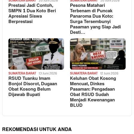
SUMATERA BARAT
20 Juni 2026
SUMATERA BARAT
20 Juni 2026
Prestasi Jadi Contoh,
Pesona Matahari
SMPN 1 Dua Koto Beri
Terbenam di Puncak
Apresiasi Siswa
Panaroma Dua Koto:
Berprestasi
Surga Tersembunyi
Pasaman yang Siap Jadi
Desti…
SUMATERA BARAT
13 Juni 2026
SUMATERA BARAT
12 Juni 2026
RSUD Tuanku Imam
Keluhan Obat Kosong
Bonjol Disorot, Dugaan
Mencuat, Dinkes
Obat Kosong Belum
Pasaman: Pengadaan
Dijawab Bupati
Obat RSUD Sudah
Menjadi Kewenangan
BLUD
REKOMENDASI UNTUK ANDA