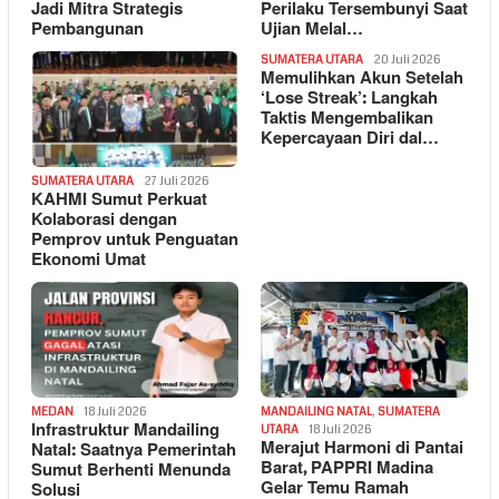
Jadi Mitra Strategis
Perilaku Tersembunyi Saat
Pembangunan
Ujian Melal…
SUMATERA UTARA
20 Juli 2026
Memulihkan Akun Setelah
‘Lose Streak’: Langkah
Taktis Mengembalikan
Kepercayaan Diri dal…
SUMATERA UTARA
27 Juli 2026
KAHMI Sumut Perkuat
Kolaborasi dengan
Pemprov untuk Penguatan
Ekonomi Umat
MEDAN
18 Juli 2026
MANDAILING NATAL
,
SUMATERA
Infrastruktur Mandailing
UTARA
18 Juli 2026
Merajut Harmoni di Pantai
Natal: Saatnya Pemerintah
Barat, PAPPRI Madina
Sumut Berhenti Menunda
Gelar Temu Ramah
Solusi