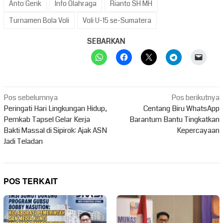
Anto Genk
Info Olahraga
Rianto SH MH
Turnamen Bola Voli
Voli U-15 se-Sumatera
SEBARKAN
Navigasi
Pos sebelumnya
Pos berikutnya
pos
Peringati Hari Lingkungan Hidup,
Centang Biru WhatsApp
Pemkab Tapsel Gelar Kerja
Barantum Bantu Tingkatkan
Bakti Massal di Sipirok: Ajak ASN
Kepercayaan
Jadi Teladan
POS TERKAIT