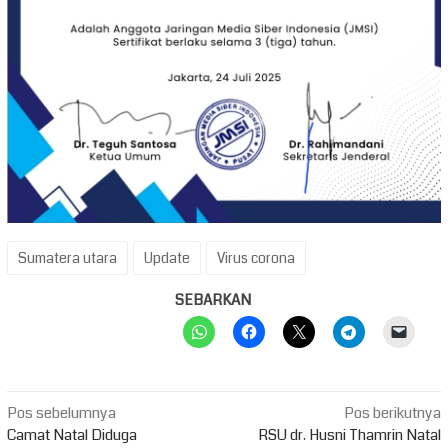
Sumatera utara
Update
Virus corona
SEBARKAN
Navigasi
Pos sebelumnya
Pos berikutnya
pos
Camat Natal Diduga
RSU dr. Husni Thamrin Natal