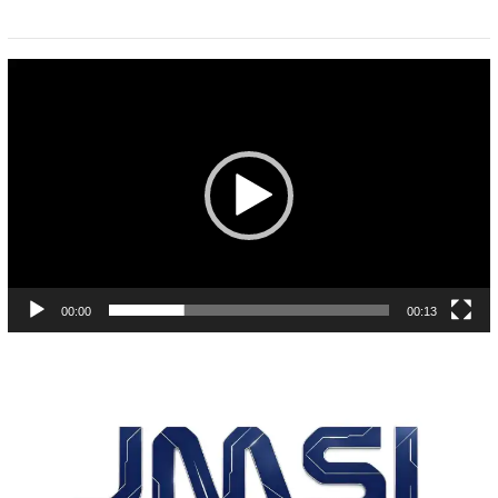
Pemutar
Video
00:00
00:13