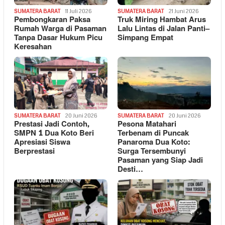
SUMATERA BARAT
11 Juli 2026
SUMATERA BARAT
21 Juni 2026
Pembongkaran Paksa
Truk Miring Hambat Arus
Rumah Warga di Pasaman
Lalu Lintas di Jalan Panti–
Tanpa Dasar Hukum Picu
Simpang Empat
Keresahan
SUMATERA BARAT
20 Juni 2026
SUMATERA BARAT
20 Juni 2026
Prestasi Jadi Contoh,
Pesona Matahari
SMPN 1 Dua Koto Beri
Terbenam di Puncak
Apresiasi Siswa
Panaroma Dua Koto:
Berprestasi
Surga Tersembunyi
Pasaman yang Siap Jadi
Desti…