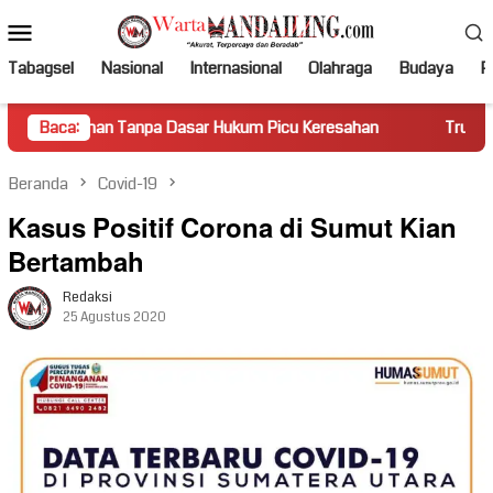
Loncat
Menu
ke
Mobile
konten
Tabagsel
Nasional
Internasional
Olahraga
Budaya
Po
npa Dasar Hukum Picu Keresahan
Baca:
Truk Miring Hambat Arus 
Beranda
Covid-19
Kasus Positif Corona di Sumut Kian
Bertambah
Redaksi
25 Agustus 2020