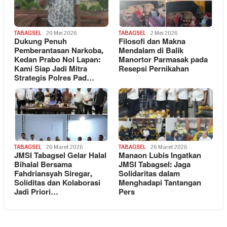
TABAGSEL
20 Mei 2026
TABAGSEL
2 Mei 2026
Dukung Penuh
Filosofi dan Makna
Pemberantasan Narkoba,
Mendalam di Balik
Kedan Prabo Nol Lapan:
Manortor Parmasak pada
Kami Siap Jadi Mitra
Resepsi Pernikahan
Strategis Polres Pad…
TABAGSEL
26 Maret 2026
TABAGSEL
26 Maret 2026
JMSI Tabagsel Gelar Halal
Manaon Lubis Ingatkan
Bihalal Bersama
JMSI Tabagsel: Jaga
Fahdriansyah Siregar,
Solidaritas dalam
Soliditas dan Kolaborasi
Menghadapi Tantangan
Jadi Priori…
Pers