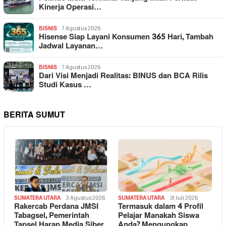
Kinerja Operasi…
BISNIS
7 Agustus 2026
Hisense Siap Layani Konsumen 365 Hari, Tambah
Jadwal Layanan…
BISNIS
7 Agustus 2026
Dari Visi Menjadi Realitas: BINUS dan BCA Rilis
Studi Kasus …
BERITA SUMUT
SUMATERA UTARA
3 Agustus 2026
SUMATERA UTARA
31 Juli 2026
Rakercab Perdana JMSI
Termasuk dalam 4 Profil
Tabagsel, Pemerintah
Pelajar Manakah Siswa
Tapsel Harap Media Siber
Anda? Mengungkap