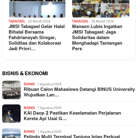
TABAGSEL
26 Maret 2026
TABAGSEL
26 Maret 2026
JMSI Tabagsel Gelar Halal
Manaon Lubis Ingatkan
Bihalal Bersama
JMSI Tabagsel: Jaga
Fahdriansyah Siregar,
Solidaritas dalam
Soliditas dan Kolaborasi
Menghadapi Tantangan
Jadi Priori…
Pers
BISNIS & EKONOMI
BISNIS
7 Agustus 2026
Ribuan Calon Mahasiswa Datangi BINUS University
Wujudkan Lan…
BISNIS
7 Agustus 2026
KAI Daop 2 Pastikan Keselamatan Perjalanan
Kereta Api Usai G…
BISNIS
7 Agustus 2026
Pelindo Multi Terminal Tanjung Intan Perkuat