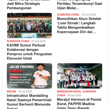
Jadi Mitra Strategis
Perilaku Tersembunyi Saat
Pembangunan
Ujian Melal…
SUMATERA UTARA
20 Juli 2026
Memulihkan Akun Setelah
‘Lose Streak’: Langkah
Taktis Mengembalikan
Kepercayaan Diri dal…
SUMATERA UTARA
27 Juli 2026
KAHMI Sumut Perkuat
Kolaborasi dengan
Pemprov untuk Penguatan
Ekonomi Umat
MEDAN
18 Juli 2026
MANDAILING NATAL
,
SUMATERA
Infrastruktur Mandailing
UTARA
18 Juli 2026
Merajut Harmoni di Pantai
Natal: Saatnya Pemerintah
Barat, PAPPRI Madina
Sumut Berhenti Menunda
Gelar Temu Ramah
Solusi