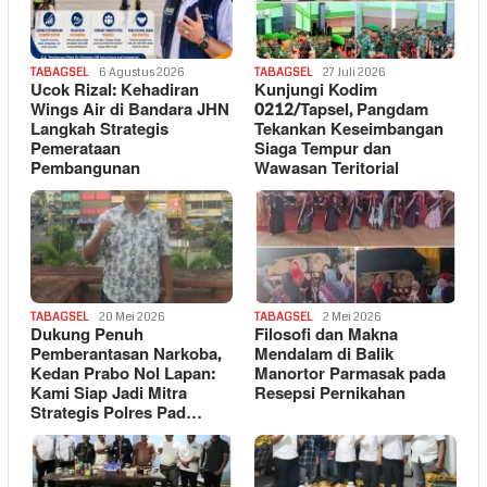
TABAGSEL
6 Agustus 2026
TABAGSEL
27 Juli 2026
Ucok Rizal: Kehadiran
Kunjungi Kodim
Wings Air di Bandara JHN
0212/Tapsel, Pangdam
Langkah Strategis
Tekankan Keseimbangan
Pemerataan
Siaga Tempur dan
Pembangunan
Wawasan Teritorial
TABAGSEL
20 Mei 2026
TABAGSEL
2 Mei 2026
Dukung Penuh
Filosofi dan Makna
Pemberantasan Narkoba,
Mendalam di Balik
Kedan Prabo Nol Lapan:
Manortor Parmasak pada
Kami Siap Jadi Mitra
Resepsi Pernikahan
Strategis Polres Pad…