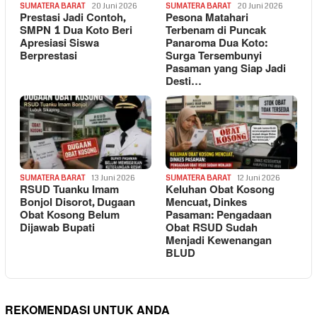
SUMATERA BARAT
20 Juni 2026
SUMATERA BARAT
20 Juni 2026
Prestasi Jadi Contoh,
Pesona Matahari
SMPN 1 Dua Koto Beri
Terbenam di Puncak
Apresiasi Siswa
Panaroma Dua Koto:
Berprestasi
Surga Tersembunyi
Pasaman yang Siap Jadi
Desti…
SUMATERA BARAT
13 Juni 2026
SUMATERA BARAT
12 Juni 2026
RSUD Tuanku Imam
Keluhan Obat Kosong
Bonjol Disorot, Dugaan
Mencuat, Dinkes
Obat Kosong Belum
Pasaman: Pengadaan
Dijawab Bupati
Obat RSUD Sudah
Menjadi Kewenangan
BLUD
REKOMENDASI UNTUK ANDA