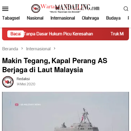
Loncat
Menu
ke
Mobile
konten
Tabagsel
Nasional
Internasional
Olahraga
Budaya
Po
pa Dasar Hukum Picu Keresahan
Baca:
Truk Miring Hambat Arus L
Beranda
Internasional
Makin Tegang, Kapal Perang AS
Berjaga di Laut Malaysia
Redaksi
14 Mei 2020