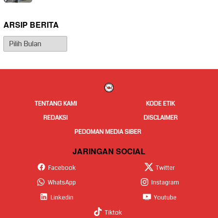
ARSIP BERITA
Arsip
Berita
TENTANG KAMI
KODE ETIK
REDAKSI
DISCLAIMER
PEDOMAN MEDIA SIBER
JARINGAN SOCIAL
Facebook
Twitter
WhatsApp
Instagram
Linkedin
Youtube
Tiktok