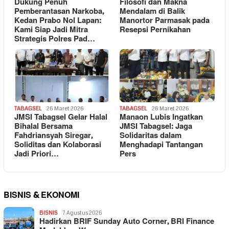
Dukung Penuh
Filosofi dan Makna
Pemberantasan Narkoba,
Mendalam di Balik
Kedan Prabo Nol Lapan:
Manortor Parmasak pada
Kami Siap Jadi Mitra
Resepsi Pernikahan
Strategis Polres Pad…
TABAGSEL
26 Maret 2026
TABAGSEL
26 Maret 2026
JMSI Tabagsel Gelar Halal
Manaon Lubis Ingatkan
Bihalal Bersama
JMSI Tabagsel: Jaga
Fahdriansyah Siregar,
Solidaritas dalam
Soliditas dan Kolaborasi
Menghadapi Tantangan
Jadi Priori…
Pers
BISNIS & EKONOMI
BISNIS
7 Agustus 2026
Hadirkan BRIF Sunday Auto Corner, BRI Finance