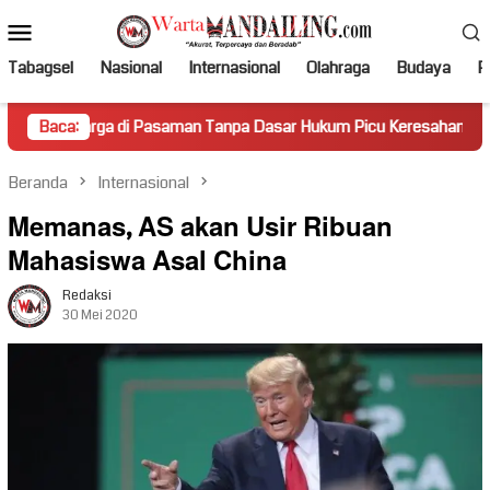
Loncat
Menu
ke
Mobile
konten
Tabagsel
Nasional
Internasional
Olahraga
Budaya
Po
a di Pasaman Tanpa Dasar Hukum Picu Keresahan
Baca:
Truk Mi
Beranda
Internasional
Memanas, AS akan Usir Ribuan
Mahasiswa Asal China
Redaksi
30 Mei 2020