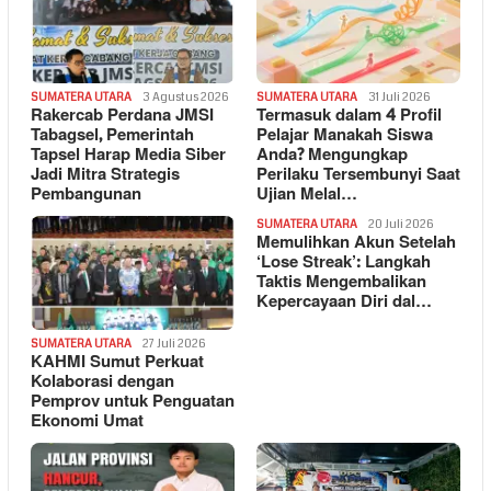
SUMATERA UTARA
3 Agustus 2026
SUMATERA UTARA
31 Juli 2026
Rakercab Perdana JMSI
Termasuk dalam 4 Profil
Tabagsel, Pemerintah
Pelajar Manakah Siswa
Tapsel Harap Media Siber
Anda? Mengungkap
Jadi Mitra Strategis
Perilaku Tersembunyi Saat
Pembangunan
Ujian Melal…
SUMATERA UTARA
20 Juli 2026
Memulihkan Akun Setelah
‘Lose Streak’: Langkah
Taktis Mengembalikan
Kepercayaan Diri dal…
SUMATERA UTARA
27 Juli 2026
KAHMI Sumut Perkuat
Kolaborasi dengan
Pemprov untuk Penguatan
Ekonomi Umat