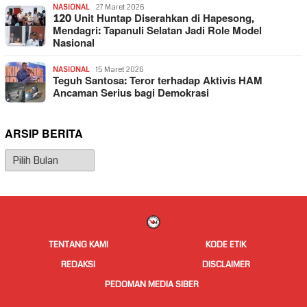
NASIONAL
27 Maret 2026
120 Unit Huntap Diserahkan di Hapesong,
Mendagri: Tapanuli Selatan Jadi Role Model
Nasional
NASIONAL
15 Maret 2026
Teguh Santosa: Teror terhadap Aktivis HAM
Ancaman Serius bagi Demokrasi
ARSIP BERITA
Arsip
Berita
TENTANG KAMI
KODE ETIK
REDAKSI
DISCLAIMER
PEDOMAN MEDIA SIBER