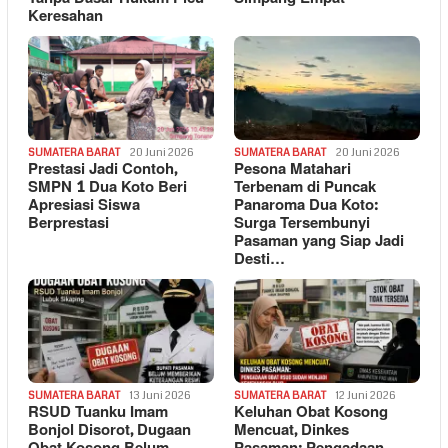
Keresahan
SUMATERA BARAT
20 Juni 2026
SUMATERA BARAT
20 Juni 2026
Prestasi Jadi Contoh,
Pesona Matahari
SMPN 1 Dua Koto Beri
Terbenam di Puncak
Apresiasi Siswa
Panaroma Dua Koto:
Berprestasi
Surga Tersembunyi
Pasaman yang Siap Jadi
Desti…
SUMATERA BARAT
13 Juni 2026
SUMATERA BARAT
12 Juni 2026
RSUD Tuanku Imam
Keluhan Obat Kosong
Bonjol Disorot, Dugaan
Mencuat, Dinkes