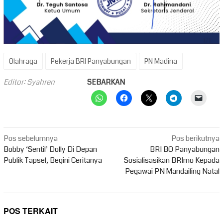
Olahraga
Pekerja BRI Panyabungan
PN Madina
Editor: Syahren
SEBARKAN
Navigasi
Pos sebelumnya
Pos berikutnya
pos
Bobby ‘Sentil’ Dolly Di Depan
BRI BO Panyabungan
Publik Tapsel, Begini Ceritanya
Sosialisasikan BRImo Kepada
Pegawai PN Mandailing Natal
POS TERKAIT