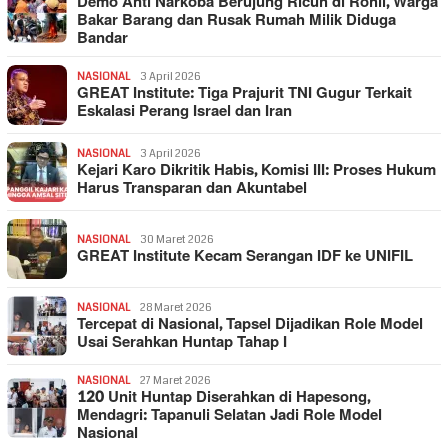
Demo Anti Narkoba Berujung Ricuh di Rohil, Warga
Bakar Barang dan Rusak Rumah Milik Diduga
Bandar
NASIONAL
3 April 2026
GREAT Institute: Tiga Prajurit TNI Gugur Terkait
Eskalasi Perang Israel dan Iran
NASIONAL
3 April 2026
Kejari Karo Dikritik Habis, Komisi III: Proses Hukum
Harus Transparan dan Akuntabel
NASIONAL
30 Maret 2026
GREAT Institute Kecam Serangan IDF ke UNIFIL
NASIONAL
28 Maret 2026
Tercepat di Nasional, Tapsel Dijadikan Role Model
Usai Serahkan Huntap Tahap I
NASIONAL
27 Maret 2026
120 Unit Huntap Diserahkan di Hapesong,
Mendagri: Tapanuli Selatan Jadi Role Model
Nasional