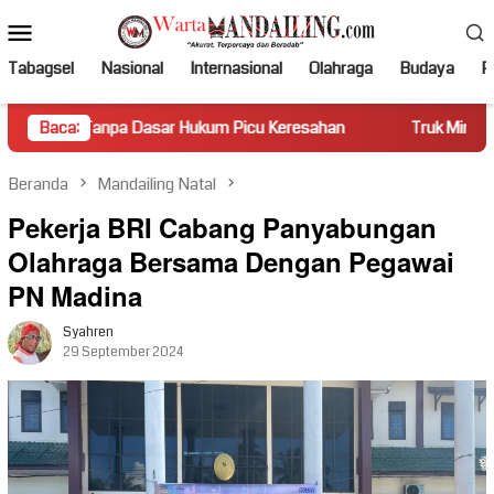
Loncat
Menu
ke
Mobile
konten
Tabagsel
Nasional
Internasional
Olahraga
Budaya
Po
anpa Dasar Hukum Picu Keresahan
Baca:
Truk Miring Hambat Arus
Beranda
Mandailing Natal
Pekerja BRI Cabang Panyabungan
Olahraga Bersama Dengan Pegawai
PN Madina
Syahren
29 September 2024