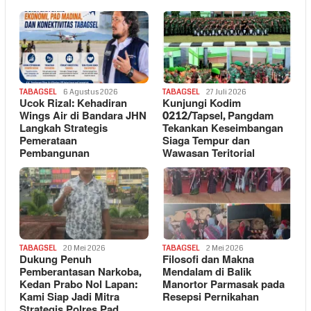
TABAGSEL
6 Agustus 2026
TABAGSEL
27 Juli 2026
Ucok Rizal: Kehadiran
Kunjungi Kodim
Wings Air di Bandara JHN
0212/Tapsel, Pangdam
Langkah Strategis
Tekankan Keseimbangan
Pemerataan
Siaga Tempur dan
Pembangunan
Wawasan Teritorial
TABAGSEL
20 Mei 2026
TABAGSEL
2 Mei 2026
Dukung Penuh
Filosofi dan Makna
Pemberantasan Narkoba,
Mendalam di Balik
Kedan Prabo Nol Lapan:
Manortor Parmasak pada
Kami Siap Jadi Mitra
Resepsi Pernikahan
Strategis Polres Pad…