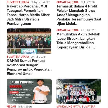
SUMATERA UTARA
3 Agustus 2026
SUMATERA UTARA
31 Juli 2026
Rakercab Perdana JMSI
Termasuk dalam 4 Profil
Tabagsel, Pemerintah
Pelajar Manakah Siswa
Tapsel Harap Media Siber
Anda? Mengungkap
Jadi Mitra Strategis
Perilaku Tersembunyi Saat
Pembangunan
Ujian Melal…
SUMATERA UTARA
20 Juli 2026
Memulihkan Akun Setelah
‘Lose Streak’: Langkah
Taktis Mengembalikan
Kepercayaan Diri dal…
SUMATERA UTARA
27 Juli 2026
KAHMI Sumut Perkuat
Kolaborasi dengan
Pemprov untuk Penguatan
Ekonomi Umat
MEDAN
18 Juli 2026
MANDAILING NATAL
,
SUMATERA