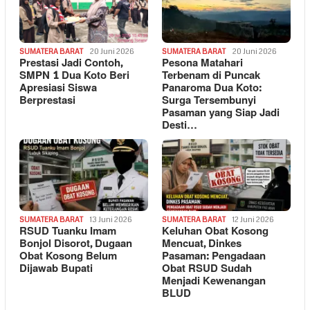
SUMATERA BARAT
20 Juni 2026
SUMATERA BARAT
20 Juni 2026
Prestasi Jadi Contoh,
Pesona Matahari
SMPN 1 Dua Koto Beri
Terbenam di Puncak
Apresiasi Siswa
Panaroma Dua Koto:
Berprestasi
Surga Tersembunyi
Pasaman yang Siap Jadi
Desti…
SUMATERA BARAT
13 Juni 2026
SUMATERA BARAT
12 Juni 2026
RSUD Tuanku Imam
Keluhan Obat Kosong
Bonjol Disorot, Dugaan
Mencuat, Dinkes
Obat Kosong Belum
Pasaman: Pengadaan
Dijawab Bupati
Obat RSUD Sudah
Menjadi Kewenangan
BLUD