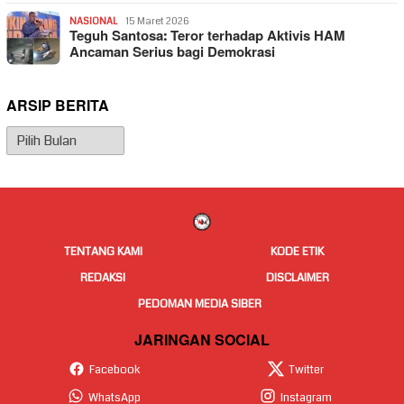
NASIONAL
15 Maret 2026
Teguh Santosa: Teror terhadap Aktivis HAM
Ancaman Serius bagi Demokrasi
ARSIP BERITA
Arsip
Berita
TENTANG KAMI
KODE ETIK
REDAKSI
DISCLAIMER
PEDOMAN MEDIA SIBER
JARINGAN SOCIAL
Facebook
Twitter
WhatsApp
Instagram