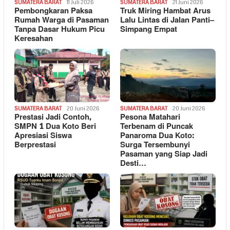
SUMATERA BARAT
11 Juli 2026
SUMATERA BARAT
21 Juni 2026
Pembongkaran Paksa
Truk Miring Hambat Arus
Rumah Warga di Pasaman
Lalu Lintas di Jalan Panti–
Tanpa Dasar Hukum Picu
Simpang Empat
Keresahan
SUMATERA BARAT
20 Juni 2026
SUMATERA BARAT
20 Juni 2026
Prestasi Jadi Contoh,
Pesona Matahari
SMPN 1 Dua Koto Beri
Terbenam di Puncak
Apresiasi Siswa
Panaroma Dua Koto:
Berprestasi
Surga Tersembunyi
Pasaman yang Siap Jadi
Desti…