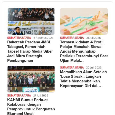
SUMATERA UTARA
3 Agustus 2026
SUMATERA UTARA
31 Juli 2026
Rakercab Perdana JMSI
Termasuk dalam 4 Profil
Tabagsel, Pemerintah
Pelajar Manakah Siswa
Tapsel Harap Media Siber
Anda? Mengungkap
Jadi Mitra Strategis
Perilaku Tersembunyi Saat
Pembangunan
Ujian Melal…
SUMATERA UTARA
20 Juli 2026
Memulihkan Akun Setelah
‘Lose Streak’: Langkah
Taktis Mengembalikan
Kepercayaan Diri dal…
SUMATERA UTARA
27 Juli 2026
KAHMI Sumut Perkuat
Kolaborasi dengan
Pemprov untuk Penguatan
Ekonomi Umat