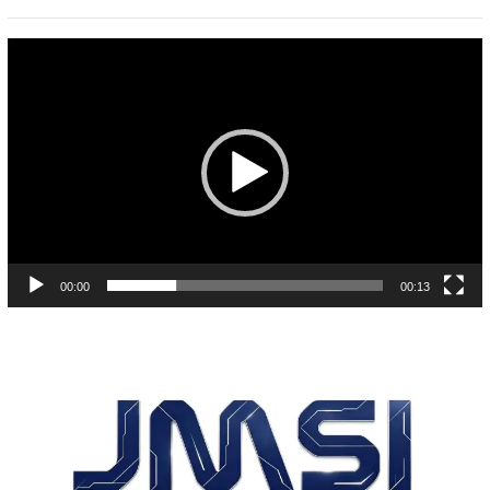
Pemutar
Video
00:00
00:13