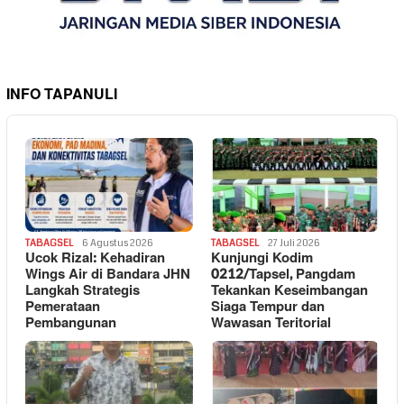
INFO TAPANULI
TABAGSEL
6 Agustus 2026
TABAGSEL
27 Juli 2026
Ucok Rizal: Kehadiran
Kunjungi Kodim
Wings Air di Bandara JHN
0212/Tapsel, Pangdam
Langkah Strategis
Tekankan Keseimbangan
Pemerataan
Siaga Tempur dan
Pembangunan
Wawasan Teritorial