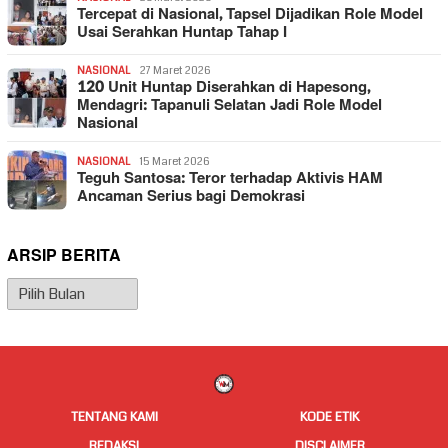
Tercepat di Nasional, Tapsel Dijadikan Role Model
Usai Serahkan Huntap Tahap I
NASIONAL
27 Maret 2026
120 Unit Huntap Diserahkan di Hapesong,
Mendagri: Tapanuli Selatan Jadi Role Model
Nasional
NASIONAL
15 Maret 2026
Teguh Santosa: Teror terhadap Aktivis HAM
Ancaman Serius bagi Demokrasi
ARSIP BERITA
Arsip
Berita
TENTANG KAMI
KODE ETIK
REDAKSI
DISCLAIMER