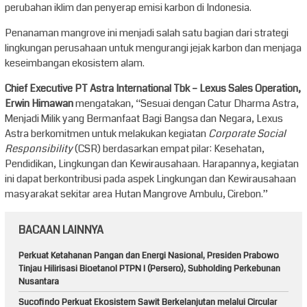
perubahan iklim dan penyerap emisi karbon di Indonesia.
Penanaman mangrove ini menjadi salah satu bagian dari strategi
lingkungan perusahaan untuk mengurangi jejak karbon dan menjaga
keseimbangan ekosistem alam.
Chief Executive PT Astra International Tbk – Lexus Sales Operation,
Erwin Himawan
mengatakan, “Sesuai dengan Catur Dharma Astra,
Menjadi Milik yang Bermanfaat Bagi Bangsa dan Negara, Lexus
Astra berkomitmen untuk melakukan kegiatan
Corporate Social
Responsibility
(CSR) berdasarkan empat pilar: Kesehatan,
Pendidikan, Lingkungan dan Kewirausahaan. Harapannya, kegiatan
ini dapat berkontribusi pada aspek Lingkungan dan Kewirausahaan
masyarakat sekitar area Hutan Mangrove Ambulu, Cirebon.”
BACAAN LAINNYA
Perkuat Ketahanan Pangan dan Energi Nasional, Presiden Prabowo
Tinjau Hilirisasi Bioetanol PTPN I (Persero), Subholding Perkebunan
Nusantara
Sucofindo Perkuat Ekosistem Sawit Berkelanjutan melalui Circular