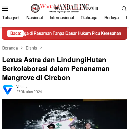
Loncat
Menu
ke
Mobile
konten
Tabagsel
Nasional
Internasional
Olahraga
Budaya
Po
di Pasaman Tanpa Dasar Hukum Picu Keresahan
Baca:
Truk Mirin
Beranda
Bisnis
Lexus Astra dan LindungiHutan
Berkolaborasi dalam Penanaman
Mangrove di Cirebon
Vritime
27 Oktober 2024