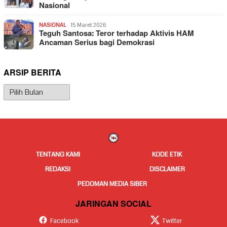
Nasional
NASIONAL
15 Maret 2026
Teguh Santosa: Teror terhadap Aktivis HAM
Ancaman Serius bagi Demokrasi
ARSIP BERITA
Arsip
Berita
TENTANG KAMI
KODE ETIK
REDAKSI
DISCLAIMER
PEDOMAN MEDIA SIBER
JARINGAN SOCIAL
Facebook
Twitter