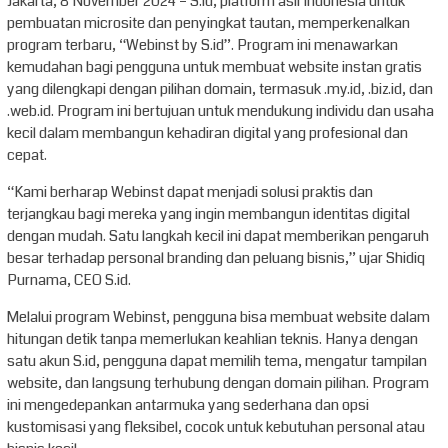
Jakarta, 8 November 2024 – S.id, platform asli Indonesia untuk
pembuatan microsite dan penyingkat tautan, memperkenalkan
program terbaru, “Webinst by S.id”. Program ini menawarkan
kemudahan bagi pengguna untuk membuat website instan gratis
yang dilengkapi dengan pilihan domain, termasuk .my.id, .biz.id, dan
.web.id. Program ini bertujuan untuk mendukung individu dan usaha
kecil dalam membangun kehadiran digital yang profesional dan
cepat.
“Kami berharap Webinst dapat menjadi solusi praktis dan
terjangkau bagi mereka yang ingin membangun identitas digital
dengan mudah. Satu langkah kecil ini dapat memberikan pengaruh
besar terhadap personal branding dan peluang bisnis,” ujar Shidiq
Purnama, CEO S.id.
Melalui program Webinst, pengguna bisa membuat website dalam
hitungan detik tanpa memerlukan keahlian teknis. Hanya dengan
satu akun S.id, pengguna dapat memilih tema, mengatur tampilan
website, dan langsung terhubung dengan domain pilihan. Program
ini mengedepankan antarmuka yang sederhana dan opsi
kustomisasi yang fleksibel, cocok untuk kebutuhan personal atau