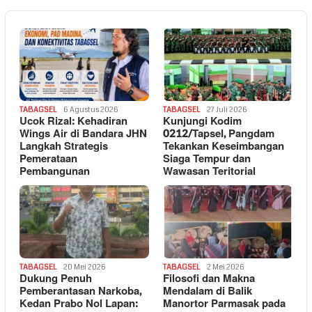
TABAGSEL
6 Agustus 2026
TABAGSEL
27 Juli 2026
Ucok Rizal: Kehadiran
Kunjungi Kodim
Wings Air di Bandara JHN
0212/Tapsel, Pangdam
Langkah Strategis
Tekankan Keseimbangan
Pemerataan
Siaga Tempur dan
Pembangunan
Wawasan Teritorial
TABAGSEL
20 Mei 2026
TABAGSEL
2 Mei 2026
Dukung Penuh
Filosofi dan Makna
Pemberantasan Narkoba,
Mendalam di Balik
Kedan Prabo Nol Lapan:
Manortor Parmasak pada