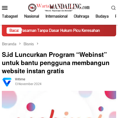
Loncat
Menu
ke
Mobile
konten
Tabagsel
Nasional
Internasional
Olahraga
Budaya
Po
saman Tanpa Dasar Hukum Picu Keresahan
Baca:
Truk Miring Ham
Beranda
Bisnis
S.id Luncurkan Program “Webinst”
untuk bantu pengguna membangun
website instan gratis
Vritime
13 November 2024