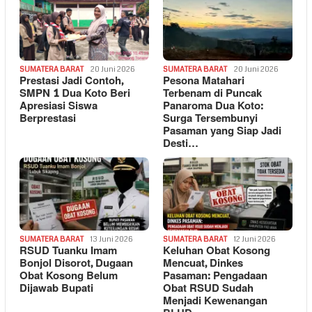
SUMATERA BARAT
20 Juni 2026
SUMATERA BARAT
20 Juni 2026
Prestasi Jadi Contoh,
Pesona Matahari
SMPN 1 Dua Koto Beri
Terbenam di Puncak
Apresiasi Siswa
Panaroma Dua Koto:
Berprestasi
Surga Tersembunyi
Pasaman yang Siap Jadi
Desti…
SUMATERA BARAT
13 Juni 2026
SUMATERA BARAT
12 Juni 2026
RSUD Tuanku Imam
Keluhan Obat Kosong
Bonjol Disorot, Dugaan
Mencuat, Dinkes
Obat Kosong Belum
Pasaman: Pengadaan
Dijawab Bupati
Obat RSUD Sudah
Menjadi Kewenangan