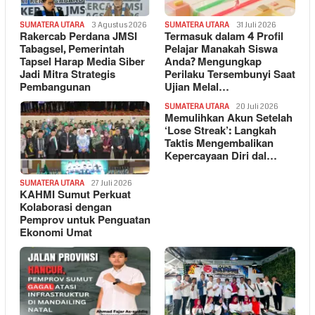
SUMATERA UTARA
3 Agustus 2026
SUMATERA UTARA
31 Juli 2026
Rakercab Perdana JMSI
Termasuk dalam 4 Profil
Tabagsel, Pemerintah
Pelajar Manakah Siswa
Tapsel Harap Media Siber
Anda? Mengungkap
Jadi Mitra Strategis
Perilaku Tersembunyi Saat
Pembangunan
Ujian Melal…
SUMATERA UTARA
20 Juli 2026
Memulihkan Akun Setelah
‘Lose Streak’: Langkah
Taktis Mengembalikan
Kepercayaan Diri dal…
SUMATERA UTARA
27 Juli 2026
KAHMI Sumut Perkuat
Kolaborasi dengan
Pemprov untuk Penguatan
Ekonomi Umat