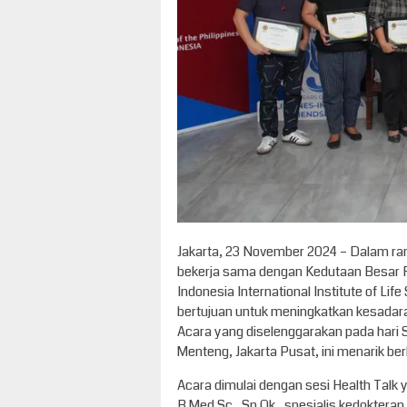
Jakarta, 23 November 2024 – Dalam ran
bekerja sama dengan Kedutaan Besar Fili
Indonesia International Institute of L
bertujuan untuk meningkatkan kesadara
Acara yang diselenggarakan pada hari S
Menteng, Jakarta Pusat, ini menarik ber
Acara dimulai dengan sesi Health Talk 
B.Med.Sc., Sp.Ok., spesialis kedokteran 