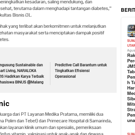
eningkatkan kesadaran, saling mendukung, dan
sehat, terutama dalam menghadapi tantangan diabetes,”
BERI
kultas Bisnis i3L.
hak yang terlibat akan berkomitmen untuk melanjutkan
hatan masyarakat serta menciptakan dampak positif
etes.
SUM
UTA
Agus
Rak
Per
ngusung Sustainable dan
Predictive Call Barantum untuk
JM
Tab
art Living, NARALOKA
Tingkatkan Efisiensi
Pem
26 Hadirkan Karya Terbaik
Operasional
h T
hasiswa BINUS @Malang
Har
Med
Sib
nic
Mit
Str
eluarga dari PT Layanan Medika Pratama, memiliki dua
Pe
un
lima Polim dan Tebet) dan Primecare Hospital di Samarinda,
kan layanan klinik umum dan spesialis, pemeriksaan
i/infus vitamin, vaksinasi untuk anak-anak dan dewasa,
SUM