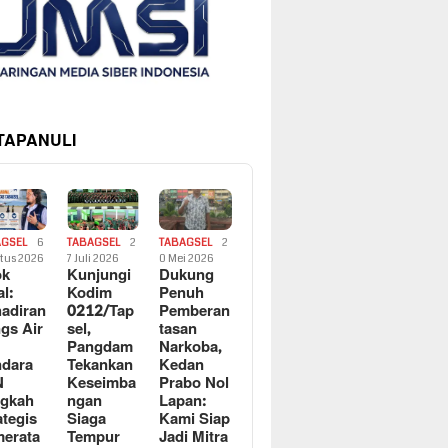
 TAPANULI
AGSEL
6
TABAGSEL
2
TABAGSEL
2
tus 2026
7 Juli 2026
0 Mei 2026
ok
Kunjungi
Dukung
al:
Kodim
Penuh
adiran
0212/Tap
Pemberan
gs Air
sel,
tasan
Pangdam
Narkoba,
dara
Tekankan
Kedan
N
Keseimba
Prabo Nol
ngkah
ngan
Lapan:
ategis
Siaga
Kami Siap
erata
Tempur
Jadi Mitra