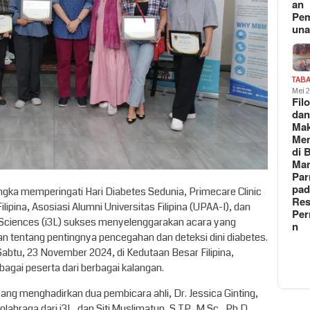
an
Pe
un
TAB
Mei 
Fil
da
Ma
Me
di 
Man
Pa
pad
gka memperingati Hari Diabetes Sedunia, Primecare Clinic
Res
pina, Asosiasi Alumni Universitas Filipina (UPAA-I), dan
Per
ife Sciences (i3L) sukses menyelenggarakan acara yang
n
n tentang pentingnya pencegahan dan deteksi dini diabetes.
abtu, 23 November 2024, di Kedutaan Besar Filipina,
bagai peserta dari berbagai kalangan.
yang menghadirkan dua pembicara ahli, Dr. Jessica Ginting,
olahraga dari i3L, dan Siti Muslimatun, S.TP., M.Sc., Ph.D.,