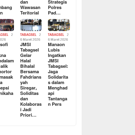
dan
Strategis
mbang
Wawasan
Polres
an
Teritorial
Pad…
AGSEL
2
TABAGSEL
2
TABAGSEL
2
2026
6 Maret 2026
6 Maret 2026
osofi
JMSI
Manaon
n
Tabagsel
Lubis
kna
Gelar
Ingatkan
ndalam
Halal
JMSI
Balik
Bihalal
Tabagsel:
ortor
Bersama
Jaga
rmasak
Fahdrians
Solidarita
a
yah
s dalam
epsi
Siregar,
Menghad
nikaha
Soliditas
api
dan
Tantanga
Kolaboras
n Pers
i Jadi
Priori…