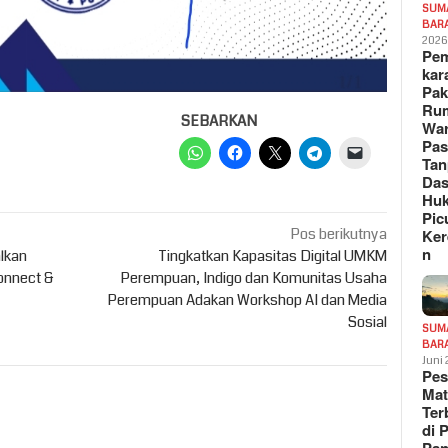
SUM
BAR
202
Pe
kar
Pak
Ru
SEBARKAN
War
Pa
Tan
Das
Hu
Pic
Pos berikutnya
Ker
n
lkan
Tingkatkan Kapasitas Digital UMKM
Connect &
Perempuan, Indigo dan Komunitas Usaha
Perempuan Adakan Workshop AI dan Media
Sosial
SUM
BAR
Juni
Pe
Mat
Te
di 