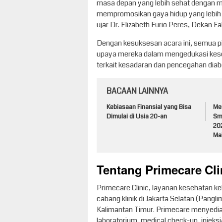
masa depan yang lebih sehat dengan m
mempromosikan gaya hidup yang lebih 
ujar Dr. Elizabeth Furio Peres, Dekan Fa
Dengan kesuksesan acara ini, semua pi
upaya mereka dalam mengedukasi kese
terkait kesadaran dan pencegahan diab
BACAAN LAINNYA
Kebiasaan Finansial yang Bisa
Me
Dimulai di Usia 20-an
Sm
20
Ma
Tentang Primecare Cli
Primecare Clinic, layanan kesehatan k
cabang klinik di Jakarta Selatan (Pang
Kalimantan Timur. Primecare menyedia
laboratorium, medical check-up, injeks