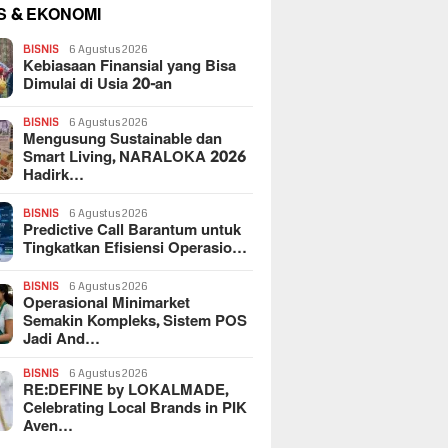
S & EKONOMI
BISNIS
6 Agustus 2026
Kebiasaan Finansial yang Bisa
Dimulai di Usia 20-an
BISNIS
6 Agustus 2026
Mengusung Sustainable dan
Smart Living, NARALOKA 2026
Hadirk…
BISNIS
6 Agustus 2026
Predictive Call Barantum untuk
Tingkatkan Efisiensi Operasio…
BISNIS
6 Agustus 2026
Operasional Minimarket
Semakin Kompleks, Sistem POS
Jadi And…
BISNIS
6 Agustus 2026
RE:DEFINE by LOKALMADE,
Celebrating Local Brands in PIK
Aven…