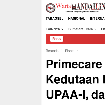
Loncat
ke
konten
TABAGSEL
NASIONAL
INTERNA
LAINNYA
Sumatera Utara
E
Baca:
Pembongkaran 
Beranda
Bisnis
Primecare
Kedutaan B
UPAA-I, da