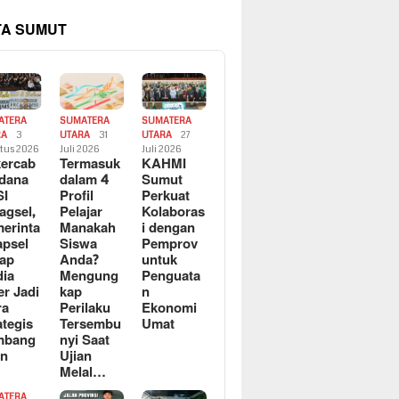
TA SUMUT
ATERA
SUMATERA
SUMATERA
RA
3
UTARA
31
UTARA
27
tus 2026
Juli 2026
Juli 2026
ercab
Termasuk
KAHMI
dana
dalam 4
Sumut
SI
Profil
Perkuat
agsel,
Pelajar
Kolaboras
erinta
Manakah
i dengan
apsel
Siswa
Pemprov
ap
Anda?
untuk
ia
Mengung
Penguata
er Jadi
kap
n
ra
Perilaku
Ekonomi
ategis
Tersembu
Umat
mbang
nyi Saat
an
Ujian
Melal…
ATERA