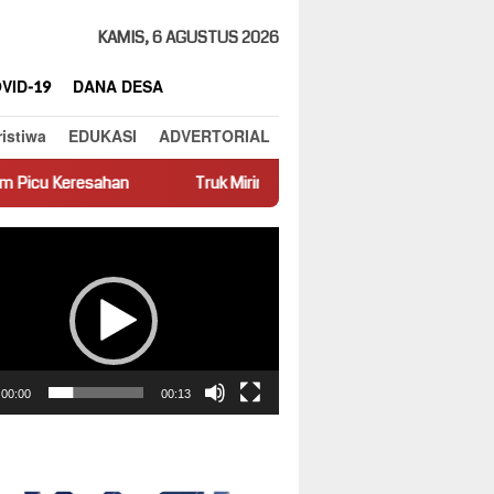
KAMIS, 6 AGUSTUS 2026
VID-19
DANA DESA
ristiwa
EDUKASI
ADVERTORIAL
an
Truk Miring Hambat Arus Lalu Lintas di Jalan Panti–Simpa
ar
00:00
00:13