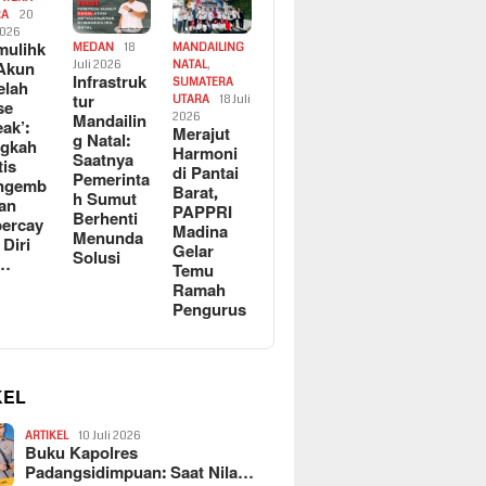
RA
20
2026
ulihk
MEDAN
18
MANDAILING
Akun
Juli 2026
NATAL
,
Infrastruk
SUMATERA
elah
tur
UTARA
18 Juli
se
Mandailin
2026
eak’:
Merajut
g Natal:
ngkah
Harmoni
Saatnya
tis
di Pantai
Pemerinta
ngemb
Barat,
h Sumut
kan
PAPPRI
Berhenti
ercay
Madina
Menunda
 Diri
Gelar
Solusi
l…
Temu
Ramah
Pengurus
KEL
ARTIKEL
10 Juli 2026
Buku Kapolres
Padangsidimpuan: Saat Nila…