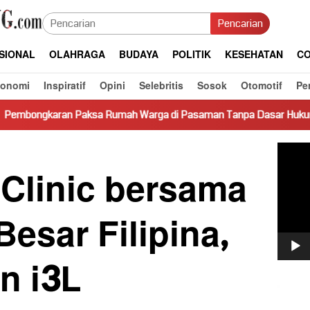
Pencarian
SIONAL
OLAHRAGA
BUDAYA
POLITIK
KESEHATAN
CO
konomi
Inspiratif
Opini
Selebritis
Sosok
Otomotif
Pe
Paksa Rumah Warga di Pasaman Tanpa Dasar Hukum Picu Keresah
Pemut
Video
 Clinic bersama
esar Filipina,
n i3L