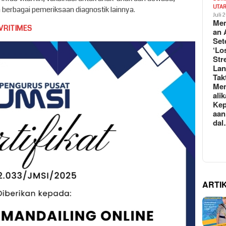
UTA
a berbagai pemeriksaan diagnostik lainnya.
Juli 
Mem
VRITIMES
an 
Set
‘Lo
Str
La
Tak
Me
ali
Kep
aan
da
ARTI