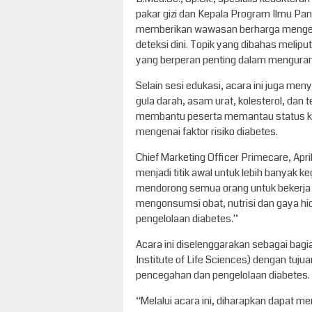
pakar gizi dan Kepala Program Ilmu Pan
memberikan wawasan berharga mengena
deteksi dini. Topik yang dibahas melipu
yang berperan penting dalam mengurangi
Selain sesi edukasi, acara ini juga me
gula darah, asam urat, kolesterol, dan
membantu peserta memantau status k
mengenai faktor risiko diabetes.
Chief Marketing Officer Primecare, Apr
menjadi titik awal untuk lebih banyak
mendorong semua orang untuk bekerja 
mengonsumsi obat, nutrisi dan gaya hi
pengelolaan diabetes.”
Acara ini diselenggarakan sebagai bagia
Institute of Life Sciences) dengan tuj
pencegahan dan pengelolaan diabetes.
“Melalui acara ini, diharapkan dapat