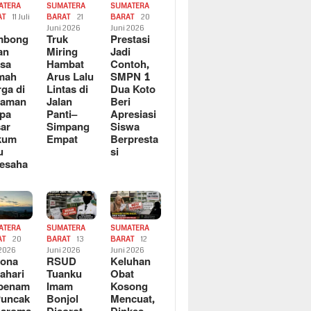
ATERA
SUMATERA
SUMATERA
AT
11 Juli
BARAT
21
BARAT
20
6
Juni 2026
Juni 2026
mbong
Truk
Prestasi
an
Miring
Jadi
sa
Hambat
Contoh,
mah
Arus Lalu
SMPN 1
ga di
Lintas di
Dua Koto
saman
Jalan
Beri
pa
Panti–
Apresiasi
ar
Simpang
Siswa
kum
Empat
Berpresta
u
si
esaha
ATERA
SUMATERA
SUMATERA
AT
20
BARAT
13
BARAT
12
 2026
Juni 2026
Juni 2026
sona
RSUD
Keluhan
ahari
Tuanku
Obat
rbenam
Imam
Kosong
Puncak
Bonjol
Mencuat,