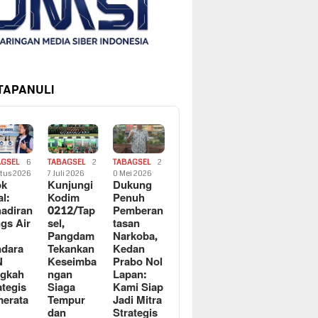
 TAPANULI
AGSEL
6
TABAGSEL
2
TABAGSEL
2
tus 2026
7 Juli 2026
0 Mei 2026
ok
Kunjungi
Dukung
al:
Kodim
Penuh
adiran
0212/Tap
Pemberan
gs Air
sel,
tasan
Pangdam
Narkoba,
dara
Tekankan
Kedan
N
Keseimba
Prabo Nol
ngkah
ngan
Lapan:
ategis
Siaga
Kami Siap
erata
Tempur
Jadi Mitra
dan
Strategis