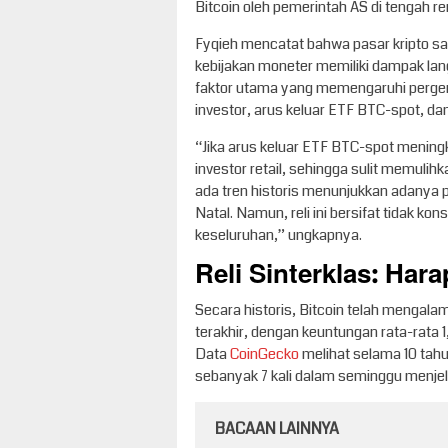
Bitcoin oleh pemerintah AS di tengah 
Fyqieh mencatat bahwa pasar kripto saat
kebijakan moneter memiliki dampak lan
faktor utama yang memengaruhi pergera
investor, arus keluar ETF BTC-spot, dan
“Jika arus keluar ETF BTC-spot meningk
investor retail, sehingga sulit memulihk
ada tren historis menunjukkan adanya 
Natal. Namun, reli ini bersifat tidak k
keseluruhan,” ungkapnya.
Reli Sinterklas: Hara
Secara historis, Bitcoin telah mengalam
terakhir, dengan keuntungan rata-rata
Data
CoinGecko
melihat selama 10 tahun
sebanyak 7 kali dalam seminggu menjela
BACAAN LAINNYA