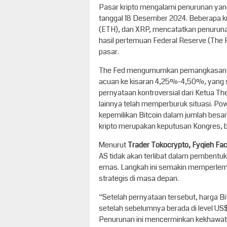
Pasar kripto mengalami penurunan yang
tanggal 18 Desember 2024. Beberapa kr
(ETH), dan XRP, mencatatkan penuruna
hasil pertemuan Federal Reserve (The
pasar.
The Fed mengumumkan pemangkasan su
acuan ke kisaran 4,25%-4,50%, yang 
pernyataan kontroversial dari Ketua Th
lainnya telah memperburuk situasi. P
kepemilikan Bitcoin dalam jumlah bes
kripto merupakan keputusan Kongres, 
Menurut
Trader Tokocrypto, Fyqieh Fac
AS tidak akan terlibat dalam pembentuk
emas. Langkah ini semakin memperlema
strategis di masa depan.
“Setelah pernyataan tersebut, harga Bi
setelah sebelumnya berada di level US$10
Penurunan ini mencerminkan kekhawatir