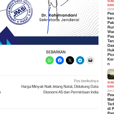
SUM
BAR
202
Pe
kar
Pak
Ru
War
Pa
Tan
Das
Hu
SEBARKAN
Pic
Ker
n
Pos berikutnya
SUM
,
Harga Minyak Naik Jelang Natal, Didukung Data
BAR
Juni
n
Ekonomi AS dan Permintaan India
Pe
Mat
Te
di 
Pa