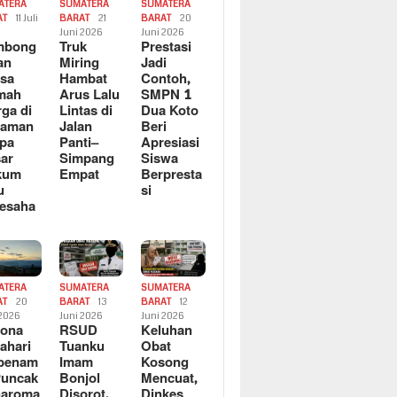
ATERA
SUMATERA
SUMATERA
AT
11 Juli
BARAT
21
BARAT
20
6
Juni 2026
Juni 2026
mbong
Truk
Prestasi
an
Miring
Jadi
sa
Hambat
Contoh,
mah
Arus Lalu
SMPN 1
ga di
Lintas di
Dua Koto
saman
Jalan
Beri
pa
Panti–
Apresiasi
ar
Simpang
Siswa
kum
Empat
Berpresta
u
si
esaha
ATERA
SUMATERA
SUMATERA
AT
20
BARAT
13
BARAT
12
 2026
Juni 2026
Juni 2026
sona
RSUD
Keluhan
ahari
Tuanku
Obat
rbenam
Imam
Kosong
Puncak
Bonjol
Mencuat,
naroma
Disorot,
Dinkes