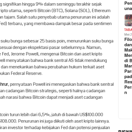
Pe
 signifikan hingga 9% dalam seminggu terakhir sejak
un
ipto utama, seperti Bitcoin (BTC), Solana (SOL), Ethereum
n tajam. Salah satu penyebab utama penurunan ini adalah
 Fed) terbaru, yang membawa dampak besar pada sentimen
TAB
Mei 
Fil
ku bunga sebesar 25 basis poin, menurunkan suku bunga
da
sesuai dengan ekspektasi pasar sebelumnya. Namun,
Ma
e Fed, Jerome Powell, mengenai Bitcoin dan aset kripto
Me
di 
owell menyatakan bahwa bank sentral AS tidak mendukung
Man
ar dan menekankan bahwa perubahan hukum terkait aset
Pa
bukan Federal Reserve.
pad
Res
hrur
, pernyataan Powell ini menegaskan bahwa bank sentral
Per
an cadangan Bitcoin strategis, seperti halnya cadangan
n
h narasi bahwa Bitcoin dapat menjadi aset cadangan
tcoin turun lebih dari 6,5%, jatuh di bawah US$100.000
8.000. Penurunan ini juga diikuti oleh aset kripto lainnya.
an investor terhadap kebijakan Fed dan potensi penjualan