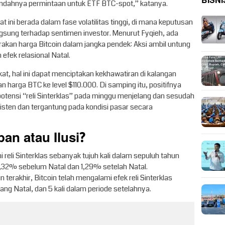
BISNI
rendahnya permintaan untuk ETF BTC-spot,” katanya.
 ini berada dalam fase volatilitas tinggi, di mana keputusan
gsung terhadap sentimen investor. Menurut Fyqieh, ada
kan harga Bitcoin dalam jangka pendek: Aksi ambil untung
 efek relasional Natal.
at, hal ini dapat menciptakan kekhawatiran di kalangan
an harga BTC ke level $110.000. Di samping itu, positifnya
potensi “reli Sinterklas” pada minggu menjelang dan sesudah
onsisten dan tergantung pada kondisi pasar secara
pan atau Ilusi?
i reli Sinterklas sebanyak tujuh kali dalam sepuluh tahun
 1,32% sebelum Natal dan 1,29% setelah Natal.
 terakhir, Bitcoin telah mengalami efek reli Sinterklas
ng Natal, dan 5 kali dalam periode setelahnya.