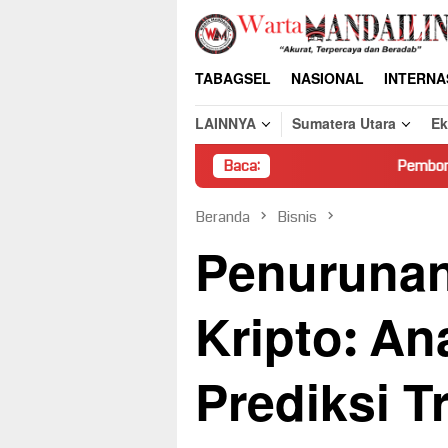
Loncat
ke
konten
TABAGSEL
NASIONAL
INTERNA
LAINNYA
Sumatera Utara
E
Baca:
Pembongkaran Paksa Ruma
Beranda
Bisnis
Penurunan
Kripto: An
Prediksi T