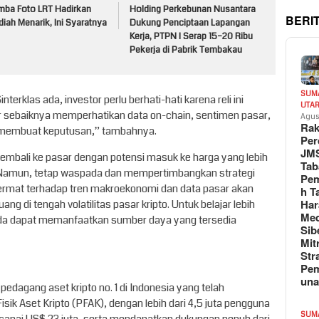
mba Foto LRT Hadirkan
Holding Perkebunan Nusantara
BERI
iah Menarik, Ini Syaratnya
Dukung Penciptaan Lapangan
Kerja, PTPN I Serap 15–20 Ribu
Pekerja di Pabrik Tembakau
SUM
terklas ada, investor perlu berhati-hati karena reli ini
UTA
or sebaiknya memperhatikan data on-chain, sentimen pasar,
Agus
Rak
 membuat keputusan,” tambahnya.
Per
JM
kembali ke pasar dengan potensi masuk ke harga yang lebih
Tab
i. Namun, tetap waspada dan mempertimbangkan strategi
Pem
cermat terhadap tren makroekonomi dan data pasar akan
h T
Har
g di tengah volatilitas pasar kripto. Untuk belajar lebih
Med
 Anda dapat memanfaatkan sumber daya yang tersedia
Sib
Mit
Str
Pe
un
pedagang aset kripto no. 1 di Indonesia yang telah
ik Aset Kripto (PFAK), dengan lebih dari 4,5 juta pengguna
SUM