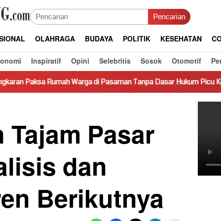
Pencarian
SIONAL
OLAHRAGA
BUDAYA
POLITIK
KESEHATAN
CO
konomi
Inspiratif
Opini
Selebritis
Sosok
Otomotif
Pe
h Warga di Pasaman Tanpa Dasar Hukum Picu Keresahan
 Tajam Pasar
alisis dan
ren Berikutnya