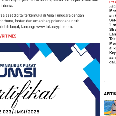
encapai US$ 23 juta, serta mendapatkan dukungan penuh dari
UTA
i dunia.
Juli 
Mem
an 
sa aset digital terkemuka di Asia Tenggara dengan
Set
erhana, instan dan aman bagi pelanggan untuk
‘Lo
lebih lanjut, kunjungi: www.tokocrypto.com.
Str
La
VRITIMES
Tak
Me
ali
Kep
aan
da
ARTI