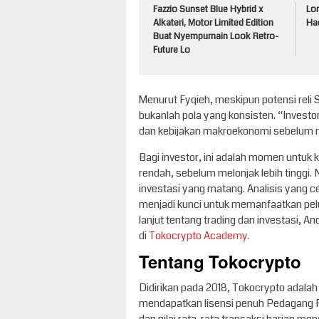
Fazzio Sunset Blue Hybrid x
Lo
Alkateri, Motor Limited Edition
Had
Buat Nyempurnain Look Retro-
Future Lo
Menurut Fyqieh, meskipun potensi reli Sin
bukanlah pola yang konsisten. “Invest
dan kebijakan makroekonomi sebelum
Bagi investor, ini adalah momen untuk 
rendah, sebelum melonjak lebih tingg
investasi yang matang. Analisis yang 
menjadi kunci untuk memanfaatkan peluan
lanjut tentang trading dan investasi,
di
Tokocrypto Academy
.
Tentang Tokocrypto
Didirikan pada 2018, Tokocrypto adalah 
mendapatkan lisensi penuh Pedagang Fis