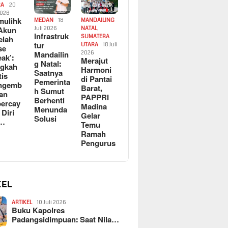
RA
20
2026
ulihk
MEDAN
18
MANDAILING
Akun
Juli 2026
NATAL
,
Infrastruk
SUMATERA
elah
tur
UTARA
18 Juli
se
Mandailin
2026
eak’:
Merajut
g Natal:
ngkah
Harmoni
Saatnya
tis
di Pantai
Pemerinta
ngemb
Barat,
h Sumut
kan
PAPPRI
Berhenti
ercay
Madina
Menunda
 Diri
Gelar
Solusi
l…
Temu
Ramah
Pengurus
KEL
ARTIKEL
10 Juli 2026
Buku Kapolres
Padangsidimpuan: Saat Nila…