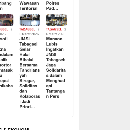
mbang
Wawasan
Polres
an
Teritorial
Pad…
AGSEL
2
TABAGSEL
2
TABAGSEL
2
2026
6 Maret 2026
6 Maret 2026
osofi
JMSI
Manaon
n
Tabagsel
Lubis
kna
Gelar
Ingatkan
ndalam
Halal
JMSI
Balik
Bihalal
Tabagsel:
ortor
Bersama
Jaga
rmasak
Fahdrians
Solidarita
a
yah
s dalam
epsi
Siregar,
Menghad
nikaha
Soliditas
api
dan
Tantanga
Kolaboras
n Pers
i Jadi
Priori…