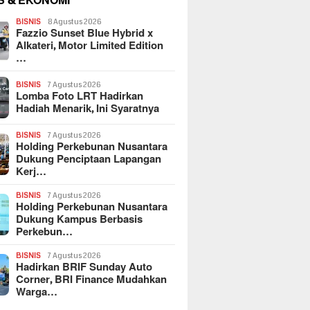
S & EKONOMI
BISNIS
8 Agustus 2026
Fazzio Sunset Blue Hybrid x
Alkateri, Motor Limited Edition
…
BISNIS
7 Agustus 2026
Lomba Foto LRT Hadirkan
Hadiah Menarik, Ini Syaratnya
BISNIS
7 Agustus 2026
Holding Perkebunan Nusantara
Dukung Penciptaan Lapangan
Kerj…
BISNIS
7 Agustus 2026
Holding Perkebunan Nusantara
Dukung Kampus Berbasis
Perkebun…
BISNIS
7 Agustus 2026
Hadirkan BRIF Sunday Auto
Corner, BRI Finance Mudahkan
Warga…