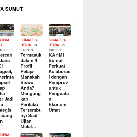
TA SUMUT
ATERA
SUMATERA
SUMATERA
RA
3
UTARA
31
UTARA
27
tus 2026
Juli 2026
Juli 2026
ercab
Termasuk
KAHMI
dana
dalam 4
Sumut
SI
Profil
Perkuat
agsel,
Pelajar
Kolaboras
erinta
Manakah
i dengan
apsel
Siswa
Pemprov
ap
Anda?
untuk
ia
Mengung
Penguata
er Jadi
kap
n
ra
Perilaku
Ekonomi
ategis
Tersembu
Umat
mbang
nyi Saat
an
Ujian
Melal…
ATERA