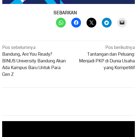
SEBARKAN
Navigasi
Pos sebelumnya
Pos berikutnya
pos
Bandung, Are You Ready?
Tantangan dan Peluang:
BINUS University Bandung Akan
Menjadi PKP di Dunia Usaha
Ada Kampus Baru Untuk Para
yang Kompetitif
Gen Z
Pemutar
Video