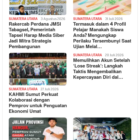
SUMATERA UTARA
3 Agustus 2026
SUMATERA UTARA
31 Juli 2026
Rakercab Perdana JMSI
Termasuk dalam 4 Profil
Tabagsel, Pemerintah
Pelajar Manakah Siswa
Tapsel Harap Media Siber
Anda? Mengungkap
Jadi Mitra Strategis
Perilaku Tersembunyi Saat
Pembangunan
Ujian Melal…
SUMATERA UTARA
20 Juli 2026
Memulihkan Akun Setelah
‘Lose Streak’: Langkah
Taktis Mengembalikan
Kepercayaan Diri dal…
SUMATERA UTARA
27 Juli 2026
KAHMI Sumut Perkuat
Kolaborasi dengan
Pemprov untuk Penguatan
Ekonomi Umat