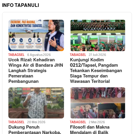
INFO TAPANULI
TABAGSEL
6 Agustus 2026
TABAGSEL
27 Juli 2026
Ucok Rizal: Kehadiran
Kunjungi Kodim
Wings Air di Bandara JHN
0212/Tapsel, Pangdam
Langkah Strategis
Tekankan Keseimbangan
Pemerataan
Siaga Tempur dan
Pembangunan
Wawasan Teritorial
TABAGSEL
20 Mei 2026
TABAGSEL
2 Mei 2026
Dukung Penuh
Filosofi dan Makna
Pemberantasan Narkoba,
Mendalam di Balik