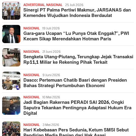
ADVERTORIAL
,
NASIONAL
25 Juli 2026
Sinergi PT Palma Pertiwi Makmur, JARSANAS dan
Kemendes Wujudkan Indonesia Berdaulat
NASIONAL
19 Juli 2026
Gara-gara Ucapan “Lu Punya Otak Enggak?”, PWI
Kecam Sikap Merendahkan Hotman Paris
NASIONAL
21 Juni 2026
Sengketa Utang-Piutang, Terungkap Jejak Transaksi
Rp11,1 Miliar ke Rekening Pihak Terkait
NASIONAL
9 Juni 2026
Dasco: Pertemuan Chatib Basri dengan Presiden
Bahas Strategi Pertumbuhan Ekonomi
NASIONAL
10 Mei 2026
Jadi Bagian Rakernas PERADI SAI 2026, Ongki
Saputra Tekankan Pentingnya Adaptasi Hukum Era
Digital
NASIONAL
3 Mei 2026
Hari Kebebasan Pers Sedunia, Ketum SMSI Sebut
Pendirian Media Bagian dari Hak Asasi