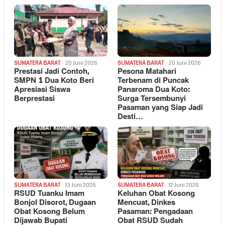
SUMATERA BARAT
20 Juni 2026
SUMATERA BARAT
20 Juni 2026
Prestasi Jadi Contoh,
Pesona Matahari
SMPN 1 Dua Koto Beri
Terbenam di Puncak
Apresiasi Siswa
Panaroma Dua Koto:
Berprestasi
Surga Tersembunyi
Pasaman yang Siap Jadi
Desti…
SUMATERA BARAT
13 Juni 2026
SUMATERA BARAT
12 Juni 2026
RSUD Tuanku Imam
Keluhan Obat Kosong
Bonjol Disorot, Dugaan
Mencuat, Dinkes
Obat Kosong Belum
Pasaman: Pengadaan
Dijawab Bupati
Obat RSUD Sudah