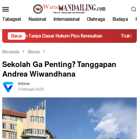
Loncat
Menu
ke
Mobile
konten
Tabagsel
Nasional
Internasional
Olahraga
Budaya
Po
pa Dasar Hukum Picu Keresahan
Baca:
Truk Miring Hambat Arus La
Beranda
Bisnis
Sekolah Ga Penting? Tanggapan
Andrea Wiwandhana
Vritime
2 Februari 2025