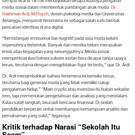
sempat viral di TikTok menunjukkan betapa kuatnya pengaruh
media sosial dalam membentuk pandangan anak muda.
Dr.
Rakhman Ardi, M.Psych
, dosen psikologi media dari Universitas
Airlangga, menyoroti fenomena ini sebagai salah satu bentuk
pencarian identitas di era digital.
“Kematangan emosional dan kognitif pada usia muda belum
sepenuhnya terbentuk. Banyak dari mereka belum merasakan
krisis atau kegagalan yang sesungguhnya. Media sosial
memperkuat ilusi bahwa sukses instan bisa dicapai tanpa upaya
keras, terutama dengan mengidolakan figur tertentu,” ujar Dr. Ardi.
Dr. Ardi menambahkan bahwa fenomena ini berisiko besar,
terutama bagi generasi muda yang tidak memiliki cukup
pengalaman hidup.” “Main crypto atau investasi itu bukan sekadar
tren, tapi memerlukan pengetahuan dan analisis yang mendalam.
Kalau salah langkah, bisa jadi bencana finansial. Di sinilah
pendidikan berperan: untuk membangun kemampuan analitis dan
pemahaman yang solid,” tegasnya.
Kritik terhadap Narasi “Sekolah Itu