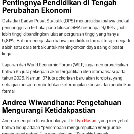
Pentingnya Pendidikan di Tengah
Perubahan Ekonomi
Data dari Badan Pusat Statistik (BPS) menunjukkan bahwa tingkat
pengangguran terbuka pada lulusan SMA mencapai 9,09%, jauh
lebih tinggi dibandingkan lulusan perguruan tinggi yang hanya
5,81%. Hal ini menegaskan bahwa pendidikan formal tetap menjadi
salah satu cara terbaik untuk meningkatkan daya saing di pasar
kerja.
Laporan dari World Economic Forum (WEF) juga memproyeksikan
bahwa 85 juta pekerjaan akan tergantikan oleh otomatisasi pada
tahun 2025. Namun, 97 juta pekerjaan baru akan tercipta, yang
sebagian besar membutuhkan keterampilan khusus dan pendidikan
formal.
Andrea Wiwandhana: Pengetahuan
Mengurangi Ketidakpastian
Andrea mengutip filosofi idolanya,
Dr. Ryu Hasan
, yang menyebut
bahwa hidup adalah “perlombaan mengumpulkan energi untuk
mengurangi entropi.” Ia menjelaskan, “Semakin banyak