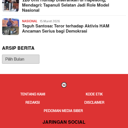
120 Unit Huntap Diserahkan di Hapesong,
Mendagri: Tapanuli Selatan Jadi Role Model
Nasional
NASIONAL
15 Maret 2026
Teguh Santosa: Teror terhadap Aktivis HAM
Ancaman Serius bagi Demokrasi
ARSIP BERITA
Arsip
Berita
TENTANG KAMI
KODE ETIK
REDAKSI
DISCLAIMER
PEDOMAN MEDIA SIBER
JARINGAN SOCIAL