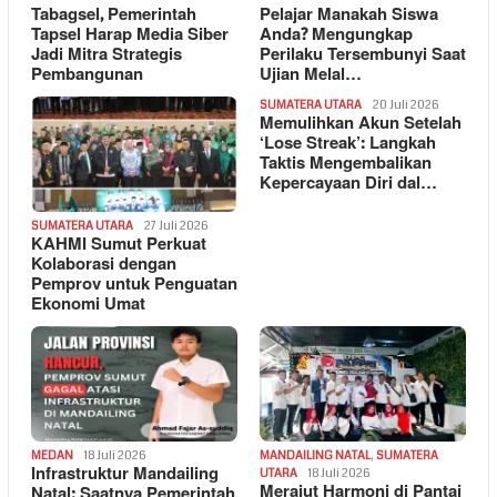
Tabagsel, Pemerintah
Pelajar Manakah Siswa
Tapsel Harap Media Siber
Anda? Mengungkap
Jadi Mitra Strategis
Perilaku Tersembunyi Saat
Pembangunan
Ujian Melal…
SUMATERA UTARA
20 Juli 2026
Memulihkan Akun Setelah
‘Lose Streak’: Langkah
Taktis Mengembalikan
Kepercayaan Diri dal…
SUMATERA UTARA
27 Juli 2026
KAHMI Sumut Perkuat
Kolaborasi dengan
Pemprov untuk Penguatan
Ekonomi Umat
MEDAN
18 Juli 2026
MANDAILING NATAL
,
SUMATERA
Infrastruktur Mandailing
UTARA
18 Juli 2026
Merajut Harmoni di Pantai
Natal: Saatnya Pemerintah