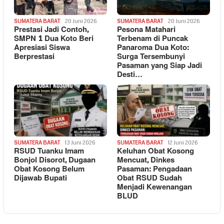
SUMATERA BARAT
20 Juni 2026
SUMATERA BARAT
20 Juni 2026
Prestasi Jadi Contoh,
Pesona Matahari
SMPN 1 Dua Koto Beri
Terbenam di Puncak
Apresiasi Siswa
Panaroma Dua Koto:
Berprestasi
Surga Tersembunyi
Pasaman yang Siap Jadi
Desti…
SUMATERA BARAT
13 Juni 2026
SUMATERA BARAT
12 Juni 2026
RSUD Tuanku Imam
Keluhan Obat Kosong
Bonjol Disorot, Dugaan
Mencuat, Dinkes
Obat Kosong Belum
Pasaman: Pengadaan
Dijawab Bupati
Obat RSUD Sudah
Menjadi Kewenangan
BLUD