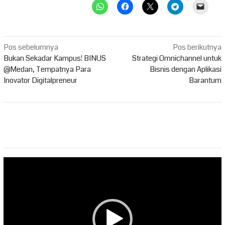
Navigasi
Pos sebelumnya
Pos berikutnya
pos
Bukan Sekadar Kampus! BINUS
Strategi Omnichannel untuk
@Medan, Tempatnya Para
Bisnis dengan Aplikasi
Inovator Digitalpreneur
Barantum
Pemutar
Video