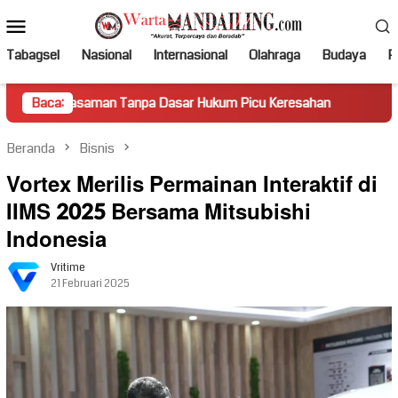
Loncat
Menu
ke
Mobile
konten
Tabagsel
Nasional
Internasional
Olahraga
Budaya
Po
man Tanpa Dasar Hukum Picu Keresahan
Baca:
Truk Miring Hamba
Beranda
Bisnis
Vortex Merilis Permainan Interaktif di
IIMS 2025 Bersama Mitsubishi
Indonesia
Vritime
21 Februari 2025