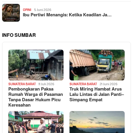
OPINI
5 Juni 2026
Ibu Pertiwi Menangis: Ketika Keadilan Ja…
INFO SUMBAR
SUMATERA BARAT
11 Juli 2026
SUMATERA BARAT
21 Juni 2026
Pembongkaran Paksa
Truk Miring Hambat Arus
Rumah Warga di Pasaman
Lalu Lintas di Jalan Panti–
Tanpa Dasar Hukum Picu
Simpang Empat
Keresahan