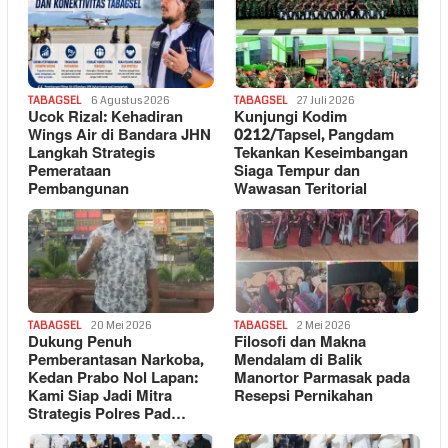
TABAGSEL
6 Agustus 2026
TABAGSEL
27 Juli 2026
Ucok Rizal: Kehadiran
Kunjungi Kodim
Wings Air di Bandara JHN
0212/Tapsel, Pangdam
Langkah Strategis
Tekankan Keseimbangan
Pemerataan
Siaga Tempur dan
Pembangunan
Wawasan Teritorial
TABAGSEL
20 Mei 2026
TABAGSEL
2 Mei 2026
Dukung Penuh
Filosofi dan Makna
Pemberantasan Narkoba,
Mendalam di Balik
Kedan Prabo Nol Lapan:
Manortor Parmasak pada
Kami Siap Jadi Mitra
Resepsi Pernikahan
Strategis Polres Pad…