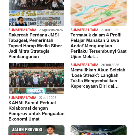
SUMATERA UTARA
3 Agustus 2026
SUMATERA UTARA
31 Juli 2026
Rakercab Perdana JMSI
Termasuk dalam 4 Profil
Tabagsel, Pemerintah
Pelajar Manakah Siswa
Tapsel Harap Media Siber
Anda? Mengungkap
Jadi Mitra Strategis
Perilaku Tersembunyi Saat
Pembangunan
Ujian Melal…
SUMATERA UTARA
20 Juli 2026
Memulihkan Akun Setelah
‘Lose Streak’: Langkah
Taktis Mengembalikan
Kepercayaan Diri dal…
SUMATERA UTARA
27 Juli 2026
KAHMI Sumut Perkuat
Kolaborasi dengan
Pemprov untuk Penguatan
Ekonomi Umat