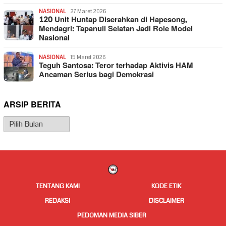
NASIONAL
27 Maret 2026
120 Unit Huntap Diserahkan di Hapesong,
Mendagri: Tapanuli Selatan Jadi Role Model
Nasional
NASIONAL
15 Maret 2026
Teguh Santosa: Teror terhadap Aktivis HAM
Ancaman Serius bagi Demokrasi
ARSIP BERITA
Arsip
Berita
TENTANG KAMI
KODE ETIK
REDAKSI
DISCLAIMER
PEDOMAN MEDIA SIBER