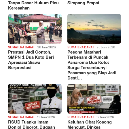
Tanpa Dasar Hukum Picu
Simpang Empat
Keresahan
SUMATERA BARAT
20 Juni 2026
SUMATERA BARAT
20 Juni 2026
Prestasi Jadi Contoh,
Pesona Matahari
SMPN 1 Dua Koto Beri
Terbenam di Puncak
Apresiasi Siswa
Panaroma Dua Koto:
Berprestasi
Surga Tersembunyi
Pasaman yang Siap Jadi
Desti…
SUMATERA BARAT
13 Juni 2026
SUMATERA BARAT
12 Juni 2026
RSUD Tuanku Imam
Keluhan Obat Kosong
Bonjol Disorot, Dugaan
Mencuat, Dinkes