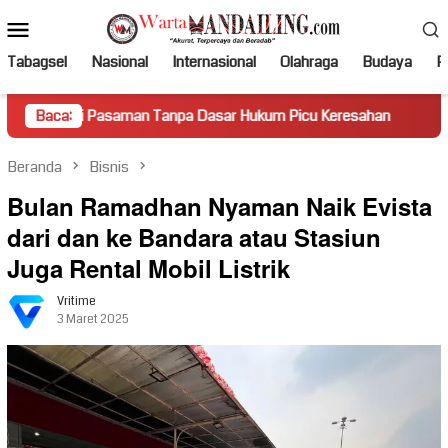
Loncat
Menu
ke
Mobile
konten
Tabagsel
Nasional
Internasional
Olahraga
Budaya
Po
asaman Tanpa Dasar Hukum Picu Keresahan
Baca:
Truk Miring Ha
Beranda
Bisnis
Bulan Ramadhan Nyaman Naik Evista
dari dan ke Bandara atau Stasiun
Juga Rental Mobil Listrik
Vritime
3 Maret 2025