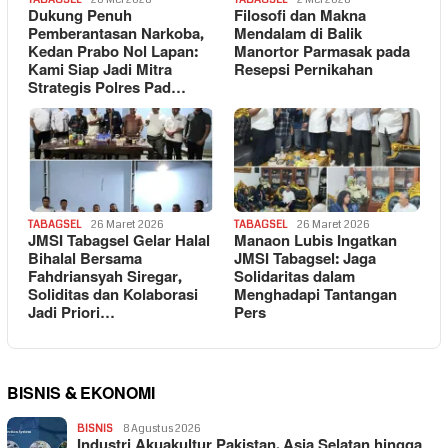
Dukung Penuh
Filosofi dan Makna
Pemberantasan Narkoba,
Mendalam di Balik
Kedan Prabo Nol Lapan:
Manortor Parmasak pada
Kami Siap Jadi Mitra
Resepsi Pernikahan
Strategis Polres Pad…
TABAGSEL
26 Maret 2026
TABAGSEL
26 Maret 2026
JMSI Tabagsel Gelar Halal
Manaon Lubis Ingatkan
Bihalal Bersama
JMSI Tabagsel: Jaga
Fahdriansyah Siregar,
Solidaritas dalam
Soliditas dan Kolaborasi
Menghadapi Tantangan
Jadi Priori…
Pers
BISNIS & EKONOMI
BISNIS
8 Agustus 2026
Industri Akuakultur Pakistan, Asia Selatan hingga