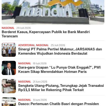
NASIONAL
29 Juli 2026
Berderet Kasus, Kepercayaan Publik ke Bank Mandiri
Terancam
ADVERTORIAL
,
NASIONAL
25 Juli 2026
Sinergi PT Palma Pertiwi Makmur, JARSANAS dan
Kemendes Wujudkan Indonesia Berdaulat
NASIONAL
19 Juli 2026
Gara-gara Ucapan “Lu Punya Otak Enggak?”, PWI
Kecam Sikap Merendahkan Hotman Paris
NASIONAL
21 Juni 2026
Sengketa Utang-Piutang, Terungkap Jejak Transaksi
Rp11,1 Miliar ke Rekening Pihak Terkait
NASIONAL
9 Juni 2026
Dasco: Pertemuan Chatib Basri dengan Presiden