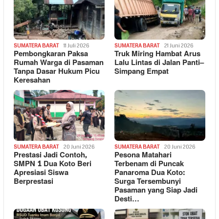
SUMATERA BARAT
11 Juli 2026
SUMATERA BARAT
21 Juni 2026
Pembongkaran Paksa
Truk Miring Hambat Arus
Rumah Warga di Pasaman
Lalu Lintas di Jalan Panti–
Tanpa Dasar Hukum Picu
Simpang Empat
Keresahan
SUMATERA BARAT
20 Juni 2026
SUMATERA BARAT
20 Juni 2026
Prestasi Jadi Contoh,
Pesona Matahari
SMPN 1 Dua Koto Beri
Terbenam di Puncak
Apresiasi Siswa
Panaroma Dua Koto:
Berprestasi
Surga Tersembunyi
Pasaman yang Siap Jadi
Desti…