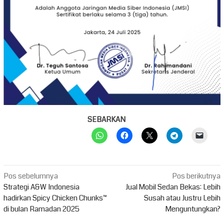
SEBARKAN
Navigasi
Pos sebelumnya
Pos berikutnya
pos
Strategi A&W Indonesia
Jual Mobil Sedan Bekas: Lebih
hadirkan Spicy Chicken Chunks™
Susah atau Justru Lebih
di bulan Ramadan 2025
Menguntungkan?