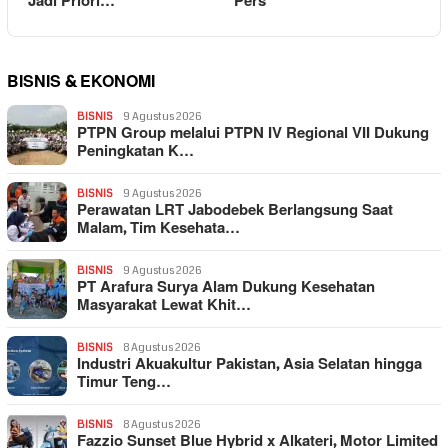
Jadi Priori…
Pers
BISNIS & EKONOMI
BISNIS
9 Agustus 2026
PTPN Group melalui PTPN IV Regional VII Dukung
Peningkatan K…
BISNIS
9 Agustus 2026
Perawatan LRT Jabodebek Berlangsung Saat
Malam, Tim Kesehata…
BISNIS
9 Agustus 2026
PT Arafura Surya Alam Dukung Kesehatan
Masyarakat Lewat Khit…
BISNIS
8 Agustus 2026
Industri Akuakultur Pakistan, Asia Selatan hingga
Timur Teng…
BISNIS
8 Agustus 2026
Fazzio Sunset Blue Hybrid x Alkateri, Motor Limited