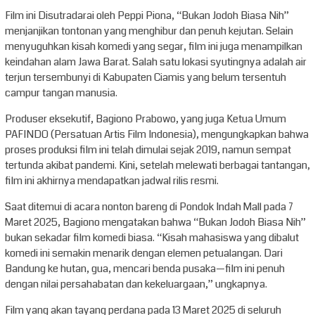
Film ini Disutradarai oleh Peppi Piona, “Bukan Jodoh Biasa Nih”
menjanjikan tontonan yang menghibur dan penuh kejutan. Selain
menyuguhkan kisah komedi yang segar, film ini juga menampilkan
keindahan alam Jawa Barat. Salah satu lokasi syutingnya adalah air
terjun tersembunyi di Kabupaten Ciamis yang belum tersentuh
campur tangan manusia.
Produser eksekutif, Bagiono Prabowo, yang juga Ketua Umum
PAFINDO (Persatuan Artis Film Indonesia), mengungkapkan bahwa
proses produksi film ini telah dimulai sejak 2019, namun sempat
tertunda akibat pandemi. Kini, setelah melewati berbagai tantangan,
film ini akhirnya mendapatkan jadwal rilis resmi.
Saat ditemui di acara nonton bareng di Pondok Indah Mall pada 7
Maret 2025, Bagiono mengatakan bahwa “Bukan Jodoh Biasa Nih”
bukan sekadar film komedi biasa. “Kisah mahasiswa yang dibalut
komedi ini semakin menarik dengan elemen petualangan. Dari
Bandung ke hutan, gua, mencari benda pusaka—film ini penuh
dengan nilai persahabatan dan kekeluargaan,” ungkapnya.
Film yang akan tayang perdana pada 13 Maret 2025 di seluruh