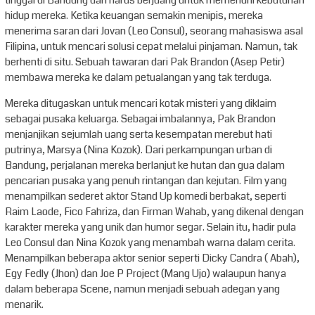
tinggal di Bandung dan harus berjuang untuk memenuhi kebutuhan
hidup mereka. Ketika keuangan semakin menipis, mereka
menerima saran dari Jovan (Leo Consul), seorang mahasiswa asal
Filipina, untuk mencari solusi cepat melalui pinjaman. Namun, tak
berhenti di situ. Sebuah tawaran dari Pak Brandon (Asep Petir)
membawa mereka ke dalam petualangan yang tak terduga.
Mereka ditugaskan untuk mencari kotak misteri yang diklaim
sebagai pusaka keluarga. Sebagai imbalannya, Pak Brandon
menjanjikan sejumlah uang serta kesempatan merebut hati
putrinya, Marsya (Nina Kozok). Dari perkampungan urban di
Bandung, perjalanan mereka berlanjut ke hutan dan gua dalam
pencarian pusaka yang penuh rintangan dan kejutan. Film yang
menampilkan sederet aktor Stand Up komedi berbakat, seperti
Raim Laode, Fico Fahriza, dan Firman Wahab, yang dikenal dengan
karakter mereka yang unik dan humor segar. Selain itu, hadir pula
Leo Consul dan Nina Kozok yang menambah warna dalam cerita.
Menampilkan beberapa aktor senior seperti Dicky Candra ( Abah),
Egy Fedly (Jhon) dan Joe P Project (Mang Ujo) walaupun hanya
dalam beberapa Scene, namun menjadi sebuah adegan yang
menarik.