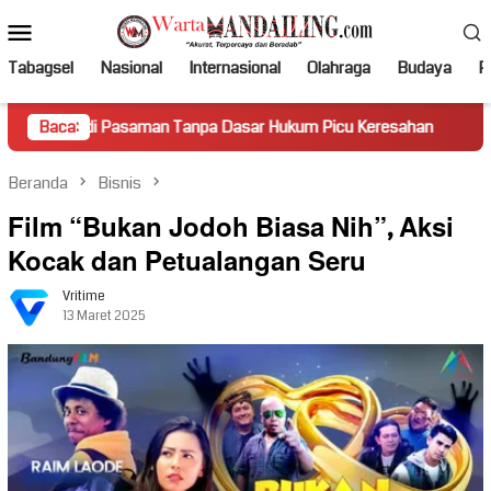
Loncat
Menu
ke
Mobile
konten
Tabagsel
Nasional
Internasional
Olahraga
Budaya
Po
Pasaman Tanpa Dasar Hukum Picu Keresahan
Baca:
Truk Miring H
Beranda
Bisnis
Film “Bukan Jodoh Biasa Nih”, Aksi
Kocak dan Petualangan Seru
Vritime
13 Maret 2025