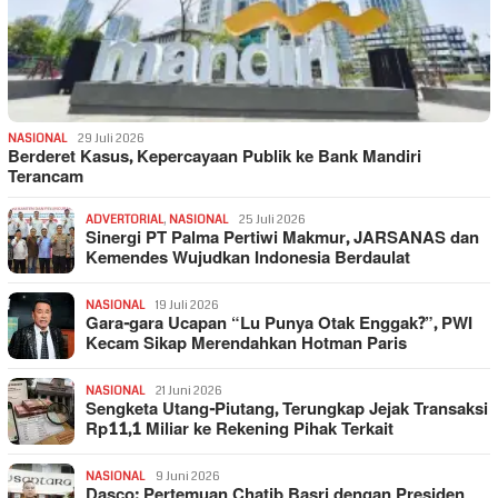
NASIONAL
29 Juli 2026
Berderet Kasus, Kepercayaan Publik ke Bank Mandiri
Terancam
ADVERTORIAL
,
NASIONAL
25 Juli 2026
Sinergi PT Palma Pertiwi Makmur, JARSANAS dan
Kemendes Wujudkan Indonesia Berdaulat
NASIONAL
19 Juli 2026
Gara-gara Ucapan “Lu Punya Otak Enggak?”, PWI
Kecam Sikap Merendahkan Hotman Paris
NASIONAL
21 Juni 2026
Sengketa Utang-Piutang, Terungkap Jejak Transaksi
Rp11,1 Miliar ke Rekening Pihak Terkait
NASIONAL
9 Juni 2026
Dasco: Pertemuan Chatib Basri dengan Presiden