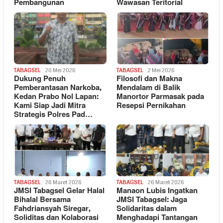
Pembangunan
Wawasan Teritorial
TABAGSEL
20 Mei 2026
TABAGSEL
2 Mei 2026
Dukung Penuh
Filosofi dan Makna
Pemberantasan Narkoba,
Mendalam di Balik
Kedan Prabo Nol Lapan:
Manortor Parmasak pada
Kami Siap Jadi Mitra
Resepsi Pernikahan
Strategis Polres Pad…
TABAGSEL
26 Maret 2026
TABAGSEL
26 Maret 2026
JMSI Tabagsel Gelar Halal
Manaon Lubis Ingatkan
Bihalal Bersama
JMSI Tabagsel: Jaga
Fahdriansyah Siregar,
Solidaritas dalam
Soliditas dan Kolaborasi
Menghadapi Tantangan