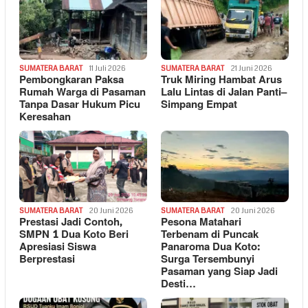
SUMATERA BARAT
11 Juli 2026
SUMATERA BARAT
21 Juni 2026
Pembongkaran Paksa
Truk Miring Hambat Arus
Rumah Warga di Pasaman
Lalu Lintas di Jalan Panti–
Tanpa Dasar Hukum Picu
Simpang Empat
Keresahan
SUMATERA BARAT
20 Juni 2026
SUMATERA BARAT
20 Juni 2026
Prestasi Jadi Contoh,
Pesona Matahari
SMPN 1 Dua Koto Beri
Terbenam di Puncak
Apresiasi Siswa
Panaroma Dua Koto:
Berprestasi
Surga Tersembunyi
Pasaman yang Siap Jadi
Desti…