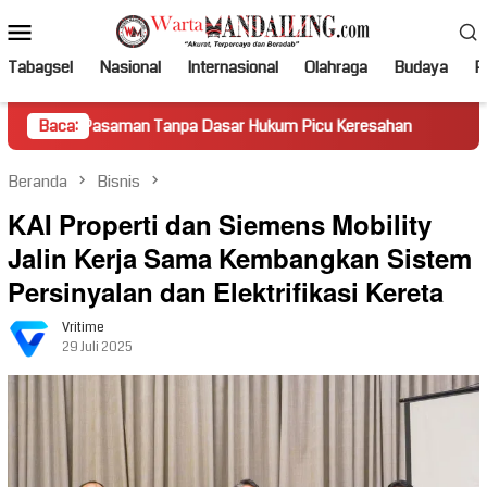
Loncat
Menu
ke
Mobile
konten
Tabagsel
Nasional
Internasional
Olahraga
Budaya
Po
saman Tanpa Dasar Hukum Picu Keresahan
Baca:
Truk Miring Ham
Beranda
Bisnis
KAI Properti dan Siemens Mobility
Jalin Kerja Sama Kembangkan Sistem
Persinyalan dan Elektrifikasi Kereta
Vritime
29 Juli 2025