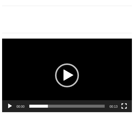
Pemutar
Video
00:00
00:13