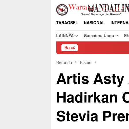
Loncat
ke
konten
TABAGSEL
NASIONAL
INTERNA
LAINNYA
Sumatera Utara
E
Baca:
Pembongkaran Pa
Beranda
Bisnis
Artis Asty
Hadirkan 
Stevia Pr