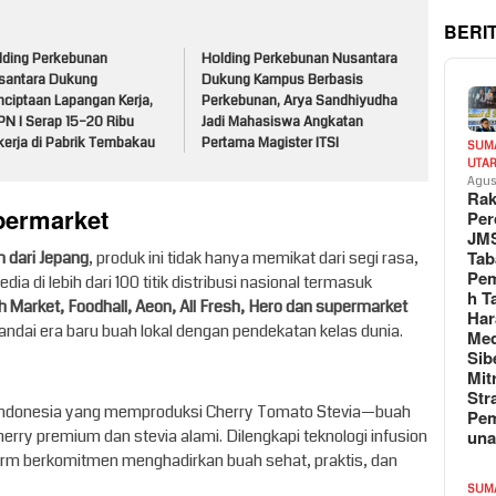
BERI
lding Perkebunan
Holding Perkebunan Nusantara
santara Dukung
Dukung Kampus Berbasis
nciptaan Lapangan Kerja,
Perkebunan, Arya Sandhiyudha
PN I Serap 15–20 Ribu
Jadi Mahasiswa Angkatan
kerja di Pabrik Tembakau
Pertama Magister ITSI
SUM
UTA
Agus
Rak
permarket
Per
JM
Tab
 dari Jepang
, produk ini tidak hanya memikat dari segi rasa,
Pem
dia di lebih dari 100 titik distribusi nasional termasuk
h T
 Market, Foodhall, Aeon, All Fresh, Hero dan supermarket
Har
ndai era baru buah lokal dengan pendekatan kelas dunia.
Med
Sib
Mit
Str
 Indonesia yang memproduksi Cherry Tomato Stevia—buah
Pe
un
erry premium dan stevia alami. Dilengkapi teknologi infusion
arm berkomitmen menghadirkan buah sehat, praktis, dan
SUM