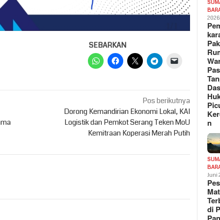
SUM
BAR
202
Pe
kar
Pak
SEBARKAN
Ru
War
Pa
Tan
Das
Hu
Pos berikutnya
Pic
Dorong Kemandirian Ekonomi Lokal, KAI
Ker
n
lama
Logistik dan Pemkot Serang Teken MoU
Kemitraan Koperasi Merah Putih
SUM
BAR
Juni
Pe
Mat
Te
di 
Pa