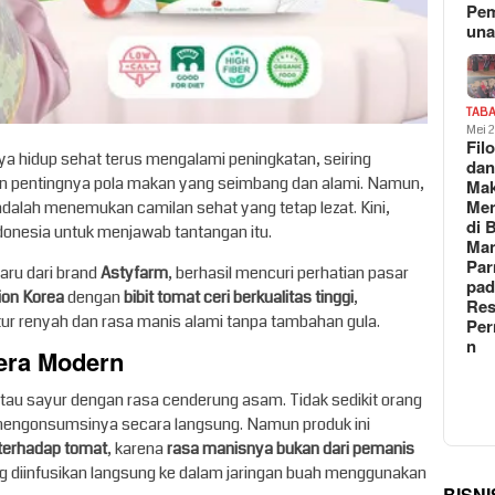
Pe
un
TAB
Mei 
Fil
ya hidup sehat terus mengalami peningkatan, seiring
da
 pentingnya pola makan yang seimbang dan alami. Namun,
Ma
Me
adalah menemukan camilan sehat yang tetap lezat. Kini,
di 
ndonesia untuk menjawab tantangan itu.
Man
Pa
aru dari brand
Astyfarm
, berhasil mencuri perhatian pasar
pad
sion Korea
dengan
bibit tomat ceri berkualitas tinggi
,
Res
ur renyah dan rasa manis alami tanpa tambahan gula.
Per
n
lera Modern
tau sayur dengan rasa cenderung asam. Tidak sedikit orang
ngonsumsinya secara langsung. Namun produk ini
terhadap tomat
, karena
rasa manisnya bukan dari pemanis
 diinfusikan langsung ke dalam jaringan buah menggunakan