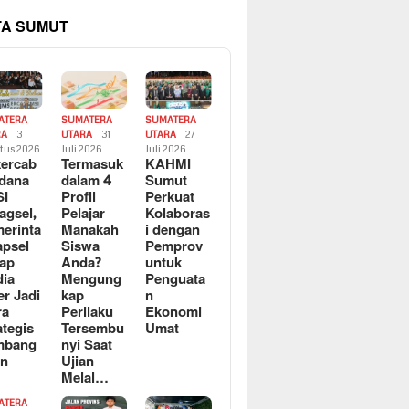
TA SUMUT
ATERA
SUMATERA
SUMATERA
RA
3
UTARA
31
UTARA
27
tus 2026
Juli 2026
Juli 2026
ercab
Termasuk
KAHMI
dana
dalam 4
Sumut
SI
Profil
Perkuat
agsel,
Pelajar
Kolaboras
erinta
Manakah
i dengan
apsel
Siswa
Pemprov
ap
Anda?
untuk
ia
Mengung
Penguata
er Jadi
kap
n
ra
Perilaku
Ekonomi
ategis
Tersembu
Umat
mbang
nyi Saat
an
Ujian
Melal…
ATERA