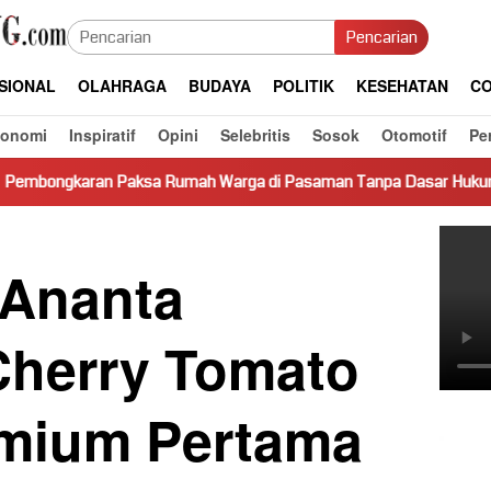
Pencarian
SIONAL
OLAHRAGA
BUDAYA
POLITIK
KESEHATAN
CO
konomi
Inspiratif
Opini
Selebritis
Sosok
Otomotif
Pe
ksa Rumah Warga di Pasaman Tanpa Dasar Hukum Picu Keresahan
 Ananta
Cherry Tomato
emium Pertama