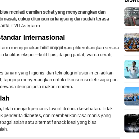
BISNI
 bisa menjadi camilan sehat yang menyenangkan dan
u dimasak, cukup dikonsumsi langsung dan sudah terasa
nanta
, CVO Astyfarm.
andar Internasional
 Astyfarm menggunakan
bibit unggul
yang dikembangkan secara
kualitas ekspor—kulit tipis, daging padat, warna cerah,
es tanam yang higienis, dan teknologi infusion menjadikan
t, tapi juga menyenangkan untuk dikonsumsi oleh siapa pun
g dewasa dengan pola makan modern.
lah
i, telah menjadi pemanis favorit di dunia kesehatan. Tidak
uk penderita diabetes, dan memberikan rasa manis yang
bagai salah satu alternatif snack ideal yang bisa
lah.