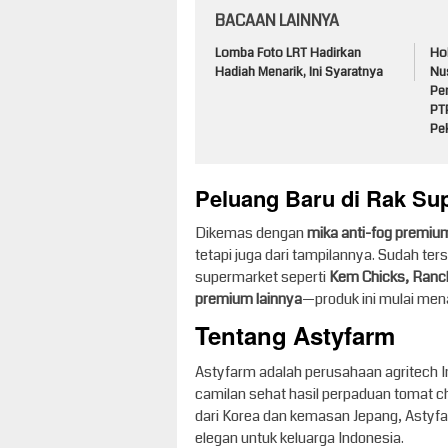
BACAAN LAINNYA
Lomba Foto LRT Hadirkan
Ho
Hadiah Menarik, Ini Syaratnya
Nu
Pe
PT
Pe
Peluang Baru di Rak Su
Dikemas dengan
mika anti-fog premium
tetapi juga dari tampilannya. Sudah terse
supermarket seperti
Kem Chicks, Ranch
premium lainnya
—produk ini mulai mena
Tentang Astyfarm
Astyfarm adalah perusahaan agritech
camilan sehat hasil perpaduan tomat ch
dari Korea dan kemasan Jepang, Astyf
elegan untuk keluarga Indonesia.