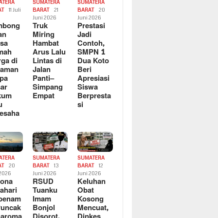
ATERA
SUMATERA
SUMATERA
AT
11 Juli
BARAT
21
BARAT
20
6
Juni 2026
Juni 2026
mbong
Truk
Prestasi
an
Miring
Jadi
sa
Hambat
Contoh,
mah
Arus Lalu
SMPN 1
ga di
Lintas di
Dua Koto
saman
Jalan
Beri
pa
Panti–
Apresiasi
ar
Simpang
Siswa
kum
Empat
Berpresta
u
si
esaha
ATERA
SUMATERA
SUMATERA
AT
20
BARAT
13
BARAT
12
 2026
Juni 2026
Juni 2026
sona
RSUD
Keluhan
ahari
Tuanku
Obat
rbenam
Imam
Kosong
Puncak
Bonjol
Mencuat,
naroma
Disorot,
Dinkes