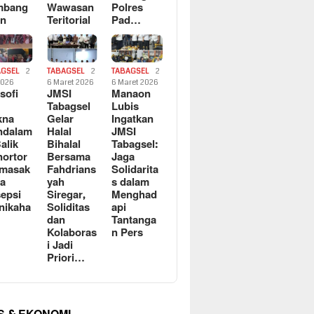
mbang
Wawasan
Polres
an
Teritorial
Pad…
AGSEL
2
TABAGSEL
2
TABAGSEL
2
2026
6 Maret 2026
6 Maret 2026
osofi
JMSI
Manaon
n
Tabagsel
Lubis
kna
Gelar
Ingatkan
ndalam
Halal
JMSI
Balik
Bihalal
Tabagsel:
ortor
Bersama
Jaga
rmasak
Fahdrians
Solidarita
a
yah
s dalam
epsi
Siregar,
Menghad
nikaha
Soliditas
api
dan
Tantanga
Kolaboras
n Pers
i Jadi
Priori…