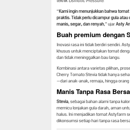
teknik
Osmotic Pressure
.
“
Kami ingin menunjukkan bahwa tomat
praktis. Tidak perlu dicampur gula ata
manis, segar, dan renyah
,” ujar
Asty A
Buah premium dengan St
Inovasi rasa ini tidak berdiri sendiri.
khusus untuk menciptakan tomat dengan 
dan tidak meninggalkan bau langu.
Kombinasi antara varietas pilihan, pros
Cherry Tomato Stevia tidak hanya seha
—dari anak-anak, remaja, hingga oran
Manis Tanpa Rasa Bersa
Stevia
, sebagai bahan alami tanpa kalor
memicu lonjakan gula darah, aman unt
halus. Ini menjadikan tomat Astyfarm se
dikonsumsi setiap hari tanpa rasa bersa