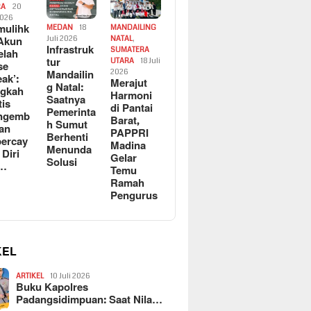
RA
20
2026
ulihk
MEDAN
18
MANDAILING
Akun
Juli 2026
NATAL
,
Infrastruk
SUMATERA
elah
tur
UTARA
18 Juli
se
Mandailin
2026
eak’:
Merajut
g Natal:
ngkah
Harmoni
Saatnya
tis
di Pantai
Pemerinta
ngemb
Barat,
h Sumut
kan
PAPPRI
Berhenti
ercay
Madina
Menunda
 Diri
Gelar
Solusi
l…
Temu
Ramah
Pengurus
KEL
ARTIKEL
10 Juli 2026
Buku Kapolres
Padangsidimpuan: Saat Nila…