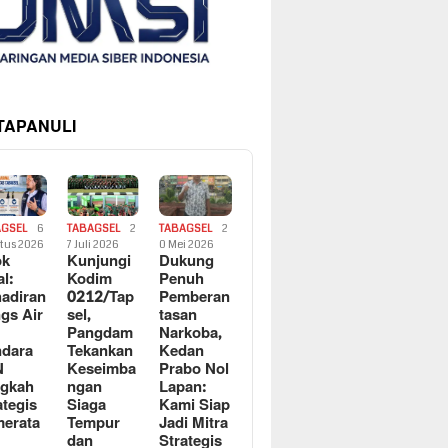
 TAPANULI
AGSEL
6
TABAGSEL
2
TABAGSEL
2
tus 2026
7 Juli 2026
0 Mei 2026
ok
Kunjungi
Dukung
al:
Kodim
Penuh
adiran
0212/Tap
Pemberan
gs Air
sel,
tasan
Pangdam
Narkoba,
dara
Tekankan
Kedan
N
Keseimba
Prabo Nol
ngkah
ngan
Lapan:
ategis
Siaga
Kami Siap
erata
Tempur
Jadi Mitra
dan
Strategis