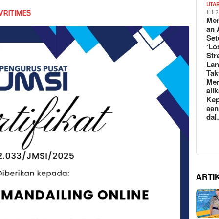
UTA
VRITIMES
Juli 
Mem
an 
Set
‘Lo
Str
La
Tak
Me
ali
Kep
aan
da
ARTI