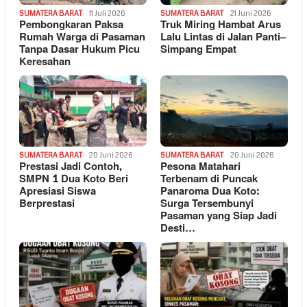
SUMATERA BARAT
11 Juli 2026
SUMATERA BARAT
21 Juni 2026
Pembongkaran Paksa
Truk Miring Hambat Arus
Rumah Warga di Pasaman
Lalu Lintas di Jalan Panti–
Tanpa Dasar Hukum Picu
Simpang Empat
Keresahan
SUMATERA BARAT
20 Juni 2026
SUMATERA BARAT
20 Juni 2026
Prestasi Jadi Contoh,
Pesona Matahari
SMPN 1 Dua Koto Beri
Terbenam di Puncak
Apresiasi Siswa
Panaroma Dua Koto:
Berprestasi
Surga Tersembunyi
Pasaman yang Siap Jadi
Desti…