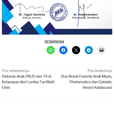
SEBARKAN
Navigasi
Pos sebelumnya
Pos berikutnya
pos
Ratusan Anak PAUD dan TK di
Dua Brand Favorite Anak Muda,
Kotanopan Ikut Lomba Tari Multi
Photomatics dan Oatside,
Etnis
Resmi Kolaborasi!