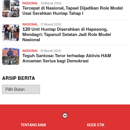
NASIONAL
28 Maret 2026
Tercepat di Nasional, Tapsel Dijadikan Role Model
Usai Serahkan Huntap Tahap I
NASIONAL
27 Maret 2026
120 Unit Huntap Diserahkan di Hapesong,
Mendagri: Tapanuli Selatan Jadi Role Model
Nasional
NASIONAL
15 Maret 2026
Teguh Santosa: Teror terhadap Aktivis HAM
Ancaman Serius bagi Demokrasi
ARSIP BERITA
Arsip
Berita
TENTANG KAMI
KODE ETIK