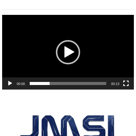
Pemutar
Video
00:00
00:13