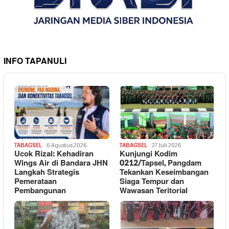
INFO TAPANULI
TABAGSEL
6 Agustus 2026
TABAGSEL
27 Juli 2026
Ucok Rizal: Kehadiran
Kunjungi Kodim
Wings Air di Bandara JHN
0212/Tapsel, Pangdam
Langkah Strategis
Tekankan Keseimbangan
Pemerataan
Siaga Tempur dan
Pembangunan
Wawasan Teritorial