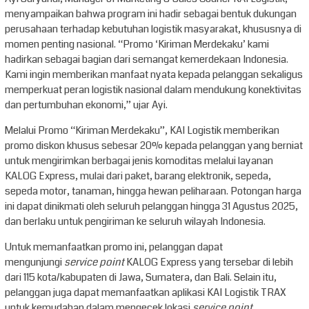
menyampaikan bahwa program ini hadir sebagai bentuk dukungan
perusahaan terhadap kebutuhan logistik masyarakat, khususnya di
momen penting nasional. “Promo ‘Kiriman Merdekaku’ kami
hadirkan sebagai bagian dari semangat kemerdekaan Indonesia.
Kami ingin memberikan manfaat nyata kepada pelanggan sekaligus
memperkuat peran logistik nasional dalam mendukung konektivitas
dan pertumbuhan ekonomi,” ujar Ayi.
Melalui Promo “Kiriman Merdekaku”, KAI Logistik memberikan
promo diskon khusus sebesar 20% kepada pelanggan yang berniat
untuk mengirimkan berbagai jenis komoditas melalui layanan
KALOG Express, mulai dari paket, barang elektronik, sepeda,
sepeda motor, tanaman, hingga hewan peliharaan. Potongan harga
ini dapat dinikmati oleh seluruh pelanggan hingga 31 Agustus 2025,
dan berlaku untuk pengiriman ke seluruh wilayah Indonesia.
Untuk memanfaatkan promo ini, pelanggan dapat
mengunjungi
service point
KALOG Express yang tersebar di lebih
dari 115 kota/kabupaten di Jawa, Sumatera, dan Bali. Selain itu,
pelanggan juga dapat memanfaatkan aplikasi KAI Logistik TRAX
untuk kemudahan dalam mengecek lokasi
service point
,