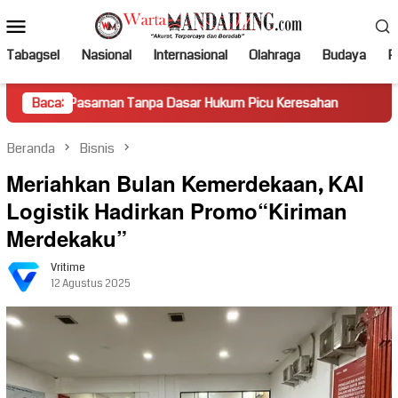
Loncat
Menu
ke
Mobile
konten
Tabagsel
Nasional
Internasional
Olahraga
Budaya
Po
saman Tanpa Dasar Hukum Picu Keresahan
Baca:
Truk Miring Ham
Beranda
Bisnis
Meriahkan Bulan Kemerdekaan, KAI
Logistik Hadirkan Promo“Kiriman
Merdekaku”
Vritime
12 Agustus 2025