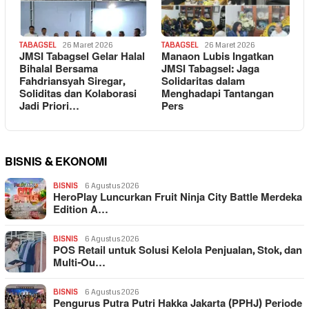
TABAGSEL
26 Maret 2026
TABAGSEL
26 Maret 2026
JMSI Tabagsel Gelar Halal
Manaon Lubis Ingatkan
Bihalal Bersama
JMSI Tabagsel: Jaga
Fahdriansyah Siregar,
Solidaritas dalam
Soliditas dan Kolaborasi
Menghadapi Tantangan
Jadi Priori…
Pers
BISNIS & EKONOMI
BISNIS
6 Agustus 2026
HeroPlay Luncurkan Fruit Ninja City Battle Merdeka
Edition A…
BISNIS
6 Agustus 2026
POS Retail untuk Solusi Kelola Penjualan, Stok, dan
Multi-Ou…
BISNIS
6 Agustus 2026
Pengurus Putra Putri Hakka Jakarta (PPHJ) Periode