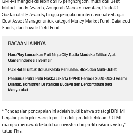
BRI-MI mengoleksi lebih dari 15 penghargaan, mulai dari Best
Mutual Funds Awards, Anugerah Manajer Investasi, Digital &
Sustainability Awards, hingga pengakuan internasional sebagai
Best Asset Manager untuk kategori Money Market Fund, Balanced
Funds, dan Private Debt Fund.
BACAAN LAINNYA
HeroPlay Luncurkan Fruit Ninja City Battle Merdeka Edition Ajak
Gamer Indonesia Bermain
POS Retail untuk Solusi Kelola Penjualan, Stok, dan Multi-Outlet
Pengurus Putra Putri Hakka Jakarta (PPHJ) Periode 2026-2030 Resmi
Dilantik, Komitmen Lestarikan Budaya dan Berkontribusi bagi
Masyarakat
“Pencapaian pencapaian ini adalah bukti bahwa strategi BRI-MI
berjalan pada jalur yang tepat. Produk-produk kelolaan BRI-MI
mampu menjawab kebutuhan investor dan profil risiko investor,”
tutup Tina.