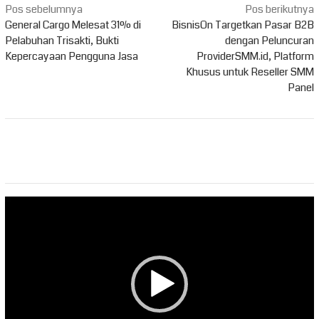
Navigasi
Pos sebelumnya
Pos berikutnya
pos
General Cargo Melesat 31% di
BisnisOn Targetkan Pasar B2B
Pelabuhan Trisakti, Bukti
dengan Peluncuran
Kepercayaan Pengguna Jasa
ProviderSMM.id, Platform
Khusus untuk Reseller SMM
Panel
Pemutar
Video