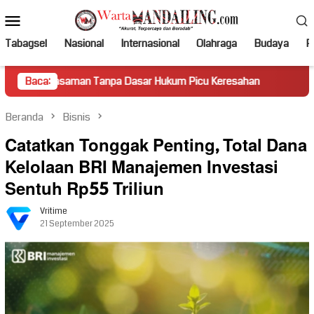
Loncat
Menu
ke
Mobile
konten
Tabagsel
Nasional
Internasional
Olahraga
Budaya
Po
aman Tanpa Dasar Hukum Picu Keresahan
Baca:
Truk Miring Hamb
Beranda
Bisnis
Catatkan Tonggak Penting, Total Dana
Kelolaan BRI Manajemen Investasi
Sentuh Rp55 Triliun
Vritime
21 September 2025