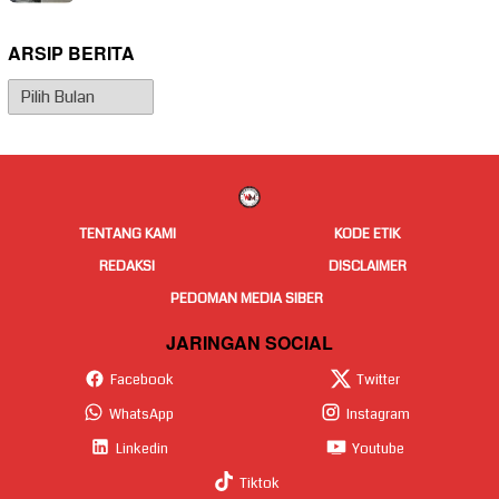
ARSIP BERITA
Arsip
Berita
TENTANG KAMI
KODE ETIK
REDAKSI
DISCLAIMER
PEDOMAN MEDIA SIBER
JARINGAN SOCIAL
Facebook
Twitter
WhatsApp
Instagram
Linkedin
Youtube
Tiktok