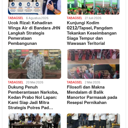
TABAGSEL
6 Agustus 2026
TABAGSEL
27 Juli 2026
Ucok Rizal: Kehadiran
Kunjungi Kodim
Wings Air di Bandara JHN
0212/Tapsel, Pangdam
Langkah Strategis
Tekankan Keseimbangan
Pemerataan
Siaga Tempur dan
Pembangunan
Wawasan Teritorial
TABAGSEL
20 Mei 2026
TABAGSEL
2 Mei 2026
Dukung Penuh
Filosofi dan Makna
Pemberantasan Narkoba,
Mendalam di Balik
Kedan Prabo Nol Lapan:
Manortor Parmasak pada
Kami Siap Jadi Mitra
Resepsi Pernikahan
Strategis Polres Pad…