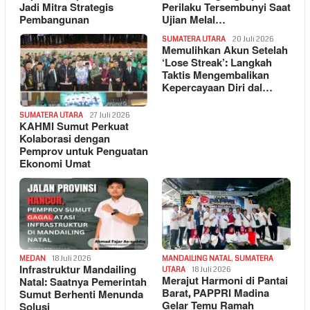
Jadi Mitra Strategis
Perilaku Tersembunyi Saat
Pembangunan
Ujian Melal…
SUMATERA UTARA
20 Juli 2026
Memulihkan Akun Setelah
‘Lose Streak’: Langkah
Taktis Mengembalikan
Kepercayaan Diri dal…
SUMATERA UTARA
27 Juli 2026
KAHMI Sumut Perkuat
Kolaborasi dengan
Pemprov untuk Penguatan
Ekonomi Umat
MEDAN
18 Juli 2026
MANDAILING NATAL
,
SUMATERA
Infrastruktur Mandailing
UTARA
18 Juli 2026
Merajut Harmoni di Pantai
Natal: Saatnya Pemerintah
Barat, PAPPRI Madina
Sumut Berhenti Menunda
Gelar Temu Ramah
Solusi