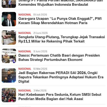
Sinergi PT Palma Pertiwi Makmur, JARSANAS dan
Kemendes Wujudkan Indonesia Berdaulat
NASIONAL
19 Juli 2026
Gara-gara Ucapan “Lu Punya Otak Enggak?”, PWI
Kecam Sikap Merendahkan Hotman Paris
NASIONAL
21 Juni 2026
Sengketa Utang-Piutang, Terungkap Jejak Transaksi
Rp11,1 Miliar ke Rekening Pihak Terkait
NASIONAL
9 Juni 2026
Dasco: Pertemuan Chatib Basri dengan Presiden
Bahas Strategi Pertumbuhan Ekonomi
NASIONAL
10 Mei 2026
Jadi Bagian Rakernas PERADI SAI 2026, Ongki
Saputra Tekankan Pentingnya Adaptasi Hukum Era
Digital
NASIONAL
3 Mei 2026
Hari Kebebasan Pers Sedunia, Ketum SMSI Sebut
Pendirian Media Bagian dari Hak Asasi