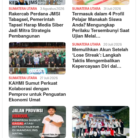
SUMATERA UTARA
3 Agustus 2026
SUMATERA UTARA
31 Juli 2026
Rakercab Perdana JMSI
Termasuk dalam 4 Profil
Tabagsel, Pemerintah
Pelajar Manakah Siswa
Tapsel Harap Media Siber
Anda? Mengungkap
Jadi Mitra Strategis
Perilaku Tersembunyi Saat
Pembangunan
Ujian Melal…
SUMATERA UTARA
20 Juli 2026
Memulihkan Akun Setelah
‘Lose Streak’: Langkah
Taktis Mengembalikan
Kepercayaan Diri dal…
SUMATERA UTARA
27 Juli 2026
KAHMI Sumut Perkuat
Kolaborasi dengan
Pemprov untuk Penguatan
Ekonomi Umat