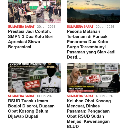
SUMATERA BARAT
20 Juni 2026
SUMATERA BARAT
20 Juni 2026
Prestasi Jadi Contoh,
Pesona Matahari
SMPN 1 Dua Koto Beri
Terbenam di Puncak
Apresiasi Siswa
Panaroma Dua Koto:
Berprestasi
Surga Tersembunyi
Pasaman yang Siap Jadi
Desti…
SUMATERA BARAT
13 Juni 2026
SUMATERA BARAT
12 Juni 2026
RSUD Tuanku Imam
Keluhan Obat Kosong
Bonjol Disorot, Dugaan
Mencuat, Dinkes
Obat Kosong Belum
Pasaman: Pengadaan
Dijawab Bupati
Obat RSUD Sudah
Menjadi Kewenangan
BLUD