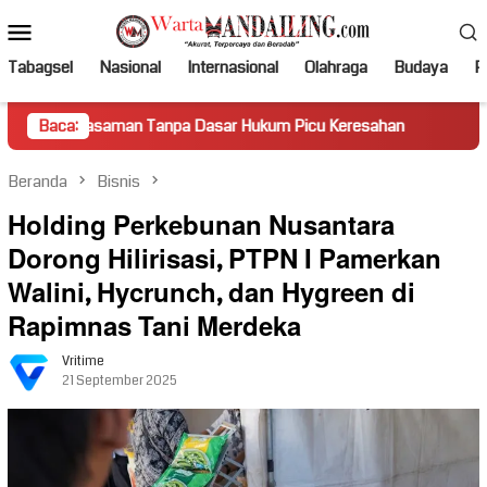
Loncat
Menu
ke
Mobile
konten
Tabagsel
Nasional
Internasional
Olahraga
Budaya
Po
aman Tanpa Dasar Hukum Picu Keresahan
Baca:
Truk Miring Hamb
Beranda
Bisnis
Holding Perkebunan Nusantara
Dorong Hilirisasi, PTPN I Pamerkan
Walini, Hycrunch, dan Hygreen di
Rapimnas Tani Merdeka
Vritime
21 September 2025