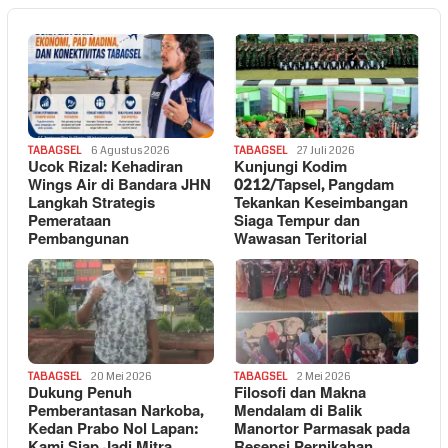
TABAGSEL
6 Agustus 2026
TABAGSEL
27 Juli 2026
Ucok Rizal: Kehadiran
Kunjungi Kodim
Wings Air di Bandara JHN
0212/Tapsel, Pangdam
Langkah Strategis
Tekankan Keseimbangan
Pemerataan
Siaga Tempur dan
Pembangunan
Wawasan Teritorial
TABAGSEL
20 Mei 2026
TABAGSEL
2 Mei 2026
Dukung Penuh
Filosofi dan Makna
Pemberantasan Narkoba,
Mendalam di Balik
Kedan Prabo Nol Lapan:
Manortor Parmasak pada
Kami Siap Jadi Mitra
Resepsi Pernikahan