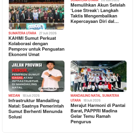
SUMATERA UTARA
20 Juli 2026
Memulihkan Akun Setelah
‘Lose Streak’: Langkah
Taktis Mengembalikan
Kepercayaan Diri dal…
SUMATERA UTARA
27 Juli 2026
KAHMI Sumut Perkuat
Kolaborasi dengan
Pemprov untuk Penguatan
Ekonomi Umat
MEDAN
18 Juli 2026
MANDAILING NATAL
,
SUMATERA
Infrastruktur Mandailing
UTARA
18 Juli 2026
Merajut Harmoni di Pantai
Natal: Saatnya Pemerintah
Barat, PAPPRI Madina
Sumut Berhenti Menunda
Gelar Temu Ramah
Solusi
Pengurus