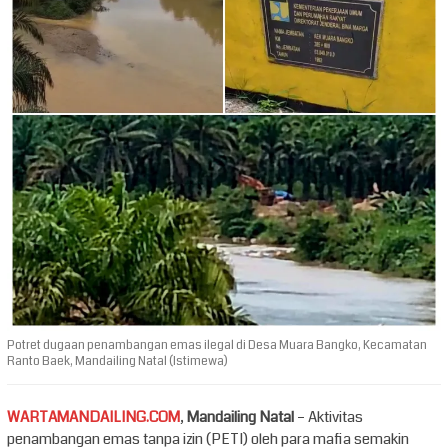
Potret dugaan penambangan emas ilegal di Desa Muara Bangko, Kecamatan
Ranto Baek, Mandailing Natal (Istimewa)
WARTAMANDAILING.COM
,
Mandailing Natal
– Aktivitas
penambangan emas tanpa izin (PETI) oleh para mafia semakin