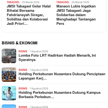
TABAGSEL
26 Maret 2026
TABAGSEL
26 Maret 2026
JMSI Tabagsel Gelar Halal
Manaon Lubis Ingatkan
Bihalal Bersama
JMSI Tabagsel: Jaga
Fahdriansyah Siregar,
Solidaritas dalam
Soliditas dan Kolaborasi
Menghadapi Tantangan
Jadi Priori…
Pers
BISNIS & EKONOMI
BISNIS
7 Agustus 2026
Lomba Foto LRT Hadirkan Hadiah Menarik, Ini
Syaratnya
BISNIS
7 Agustus 2026
Holding Perkebunan Nusantara Dukung Penciptaan
Lapangan Kerj…
BISNIS
7 Agustus 2026
Holding Perkebunan Nusantara Dukung Kampus
Berbasis Perkebun…
BISNIS
7 Agustus 2026