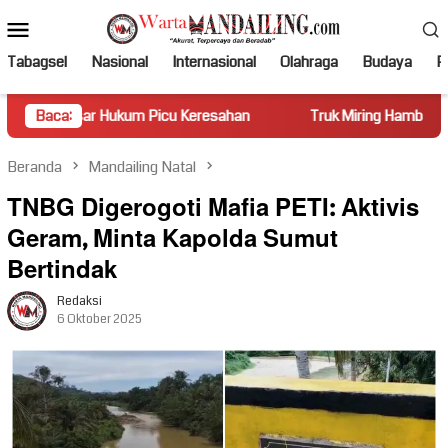
Loncat
Menu
ke
Mobile
konten
Tabagsel
Nasional
Internasional
Olahraga
Budaya
Po
ukum Picu Keresahan
Baca:
Truk Miring Hambat Arus Lalu Lintas d
Beranda
Mandailing Natal
TNBG Digerogoti Mafia PETI: Aktivis
Geram, Minta Kapolda Sumut
Bertindak
Redaksi
6 Oktober 2025