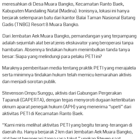
meresahkan di Desa Muara Bangko, Kecamatan Ranto Baek,
Kabupaten Mandailing Natal (Madina). Ironisnya, lokasi ini hanya
berjarak selemparan batu dari kantor Balai Taman Nasional Batang
Gadis (TNBG) Resort 8 Muara Bangko.
Dari Jembatan Aek Muara Bangko, pemandangan yang terpampang
adalah sejumlah alat berat jenis ekskavator yang beroperasi tanpa
hambatan. Absennya tindakan hukum menimbulkan tanda tanya
besar: Siapa yang melindungi para pelaku PETI ini?
Maraknya pemberitaan media tentang praktik PETI yang merajalela
serta minimnya tindakan hukum telah memicu kemarahan aktivis
dan menjadi sorotan publik.
Stevenson Ompu Sunggu, aktivis dari Gabungan Pergerakan
Tapanuli (GAPERTA), dengan tegas menyoroti dugaan keterlibatan
oknum aparat penegak hukum (APH) yang menerima “upeti” dari
aktivitas PETI di Kecamatan Ranto Baek.
“Kami miris melihat aktivitas PETI yang begitu terang-terangan di
daerah itu. Hanya berjarak 2 km dari Jembatan Aek Muara Bangko,
alat berat beroperasi tanpa rasa takut,” ungkap Steven saat