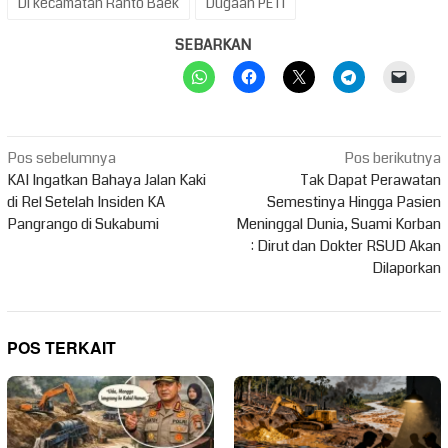
Di kecamatan Ranto Baek
Dugaan PETI
SEBARKAN
Navigasi
Pos sebelumnya
Pos berikutnya
pos
KAI Ingatkan Bahaya Jalan Kaki
Tak Dapat Perawatan
di Rel Setelah Insiden KA
Semestinya Hingga Pasien
Pangrango di Sukabumi
Meninggal Dunia, Suami Korban
: Dirut dan Dokter RSUD Akan
Dilaporkan
POS TERKAIT