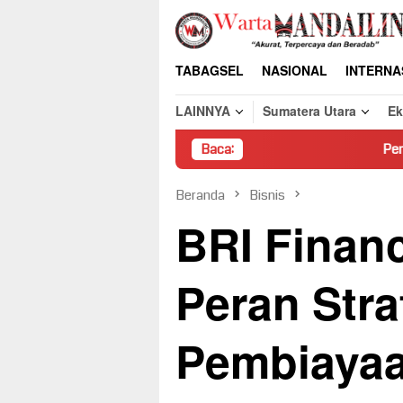
Loncat
ke
konten
TABAGSEL
NASIONAL
INTERNA
LAINNYA
Sumatera Utara
E
Baca:
Pembongkaran Paksa 
Beranda
Bisnis
BRI Finan
Peran Stra
Pembiayaa