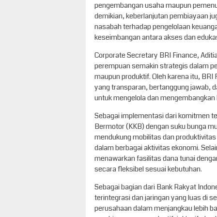
pengembangan usaha maupun pemenuha
demikian, keberlanjutan pembiayaan ju
nasabah terhadap pengelolaan keuanga
keseimbangan antara akses dan edukasi 
Corporate Secretary BRI Finance, Adit
perempuan semakin strategis dalam pen
maupun produktif. Oleh karena itu, BR
yang transparan, bertanggung jawab, d
untuk mengelola dan mengembangkan 
Sebagai implementasi dari komitmen t
Bermotor (KKB) dengan suku bunga mula
mendukung mobilitas dan produktivita
dalam berbagai aktivitas ekonomi. Selai
menawarkan fasilitas dana tunai denga
secara fleksibel sesuai kebutuhan.
Sebagai bagian dari Bank Rakyat Indon
terintegrasi dan jaringan yang luas di s
perusahaan dalam menjangkau lebih b