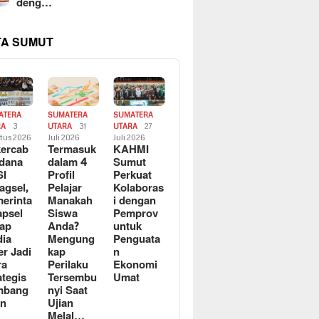
deng…
TA SUMUT
ATERA
SUMATERA
SUMATERA
RA
3
UTARA
31
UTARA
27
tus 2026
Juli 2026
Juli 2026
ercab
Termasuk
KAHMI
dana
dalam 4
Sumut
SI
Profil
Perkuat
agsel,
Pelajar
Kolaboras
erinta
Manakah
i dengan
apsel
Siswa
Pemprov
ap
Anda?
untuk
ia
Mengung
Penguata
er Jadi
kap
n
ra
Perilaku
Ekonomi
ategis
Tersembu
Umat
mbang
nyi Saat
an
Ujian
Melal…