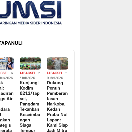
 TAPANULI
AGSEL
6
TABAGSEL
2
TABAGSEL
2
tus 2026
7 Juli 2026
0 Mei 2026
ok
Kunjungi
Dukung
al:
Kodim
Penuh
adiran
0212/Tap
Pemberan
gs Air
sel,
tasan
Pangdam
Narkoba,
dara
Tekankan
Kedan
N
Keseimba
Prabo Nol
ngkah
ngan
Lapan:
ategis
Siaga
Kami Siap
erata
Tempur
Jadi Mitra