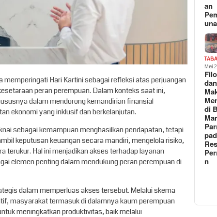
an
Pe
un
TAB
Mei 
Fil
ia memperingati Hari Kartini sebagai refleksi atas perjuangan
da
esetaraan peran perempuan. Dalam konteks saat ini,
Ma
Me
hususnya dalam mendorong kemandirian finansial
di 
an ekonomi yang inklusif dan berkelanjutan.
Man
Pa
maknai sebagai kemampuan menghasilkan pendapatan, tetapi
pad
bil keputusan keuangan secara mandiri, mengelola risiko,
Res
terukur. Hal ini menjadikan akses terhadap layanan
Per
n
gai elemen penting dalam mendukung peran perempuan di
rategis dalam memperluas akses tersebut. Melalui skema
itif, masyarakat termasuk di dalamnya kaum perempuan
untuk meningkatkan produktivitas, baik melalui