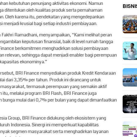
n kebutuhan penunjang aktivitas ekonomi. Namun
BISNI
ga ditentukan oleh kualitas produk serta pemahaman
n. Oleh karena itu, pendekatan yang mengedepankan
menjadi krusial bagi setiap industri pembiayaan.
ia Fakhri Ramadhani, menyampaikan, “Kami melihat peran
gambilan keputusan finansial, baik di level rumah tangga
I Finance berkomitmen menghadirkan solusi pembiayaan
an relevan, sehingga dapat menjadi enabler bagi perempuan
kapasitas ekonominya.”
ersebut, BRI Finance menyediakan produk Kredit Kendaraan
i dari 3,35% per tahun. Produk ini dirancang untuk
s masyarakat, termasuk perempuan yang semakin aktif
n itu, melalui program BRI Flash, BRI Finance juga
n bunga mulai dari 0,7% per bulan yang dapat dimanfaatkan
esia Group, BRI Finance didukung oleh ekosistem yang
eluruh Indonesia. Sinergi ini memperkuat kapabilitas
anyak segmen masyarakat serta menghadirkan layanan