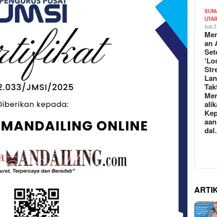
SUM
UTA
Juli 
Mem
an 
Set
‘Lo
Str
La
Tak
Me
ali
Kep
aan
da
ARTI