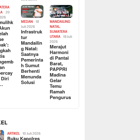
ATERA
RA
20
2026
ulihk
MEDAN
18
MANDAILING
Akun
Juli 2026
NATAL
,
Infrastruk
SUMATERA
elah
tur
UTARA
18 Juli
se
Mandailin
2026
eak’:
Merajut
g Natal:
ngkah
Harmoni
Saatnya
tis
di Pantai
Pemerinta
ngemb
Barat,
h Sumut
kan
PAPPRI
Berhenti
ercay
Madina
Menunda
 Diri
Gelar
Solusi
l…
Temu
Ramah
Pengurus
KEL
ARTIKEL
10 Juli 2026
Buku Kapolres