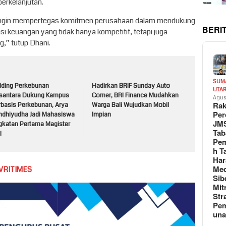
berkelanjutan.
i ingin mempertegas komitmen perusahaan dalam mendukung
BERI
 keuangan yang tidak hanya kompetitif, tetapi juga
g,” tutup Dhani.
SUM
lding Perkebunan
Hadirkan BRIF Sunday Auto
UTA
santara Dukung Kampus
Corner, BRI Finance Mudahkan
Agus
Rak
rbasis Perkebunan, Arya
Warga Bali Wujudkan Mobil
Per
ndhiyudha Jadi Mahasiswa
Impian
JM
gkatan Pertama Magister
Tab
I
Pem
h T
Har
Med
VRITIMES
Sib
Mit
Str
Pe
un