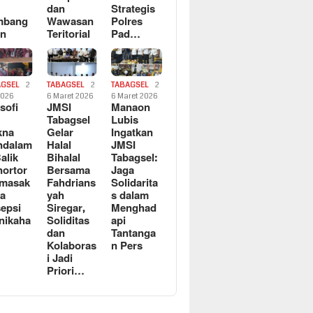
dan
Strategis
mbang
Wawasan
Polres
an
Teritorial
Pad…
AGSEL
2
TABAGSEL
2
TABAGSEL
2
2026
6 Maret 2026
6 Maret 2026
osofi
JMSI
Manaon
n
Tabagsel
Lubis
kna
Gelar
Ingatkan
ndalam
Halal
JMSI
Balik
Bihalal
Tabagsel:
ortor
Bersama
Jaga
rmasak
Fahdrians
Solidarita
a
yah
s dalam
epsi
Siregar,
Menghad
nikaha
Soliditas
api
dan
Tantanga
Kolaboras
n Pers
i Jadi
Priori…