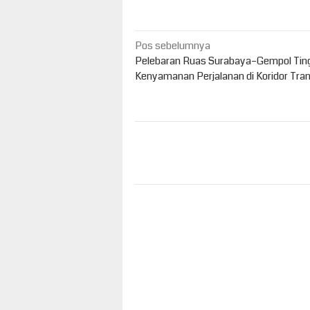
Navigasi
Pos sebelumnya
pos
Pelebaran Ruas Surabaya–Gempol Tin
Kenyamanan Perjalanan di Koridor Tra