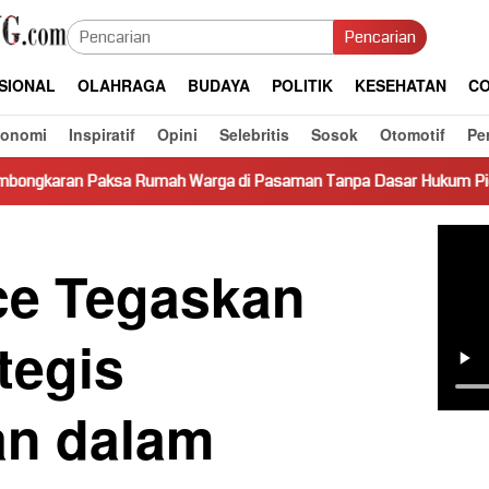
Pencarian
SIONAL
OLAHRAGA
BUDAYA
POLITIK
KESEHATAN
CO
konomi
Inspiratif
Opini
Selebritis
Sosok
Otomotif
Pe
Rumah Warga di Pasaman Tanpa Dasar Hukum Picu Keresahan
ce Tegaskan
tegis
n dalam