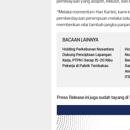
pembiayaan yang adaptif, inklusif, dan 
“Melalui momentum Hari Kartini, kam
pemberdayaan perempuan melalui solusi
memberikan nilai tambah jangka panjan
BACAAN LAINNYA
Holding Perkebunan Nusantara
Ho
Dukung Penciptaan Lapangan
Nu
Kerja, PTPN I Serap 15–20 Ribu
Be
Pekerja di Pabrik Tembakau
Sa
An
ITS
Press Release ini juga sudah tayang di