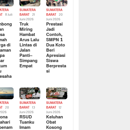
ATERA
SUMATERA
SUMATERA
AT
11 Juli
BARAT
21
BARAT
20
6
Juni 2026
Juni 2026
mbong
Truk
Prestasi
an
Miring
Jadi
sa
Hambat
Contoh,
mah
Arus Lalu
SMPN 1
ga di
Lintas di
Dua Koto
saman
Jalan
Beri
pa
Panti–
Apresiasi
ar
Simpang
Siswa
kum
Empat
Berpresta
u
si
esaha
ATERA
SUMATERA
SUMATERA
AT
20
BARAT
13
BARAT
12
 2026
Juni 2026
Juni 2026
sona
RSUD
Keluhan
ahari
Tuanku
Obat
rbenam
Imam
Kosong