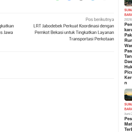
SUM
BAR
Pos berikutnya
202
Pe
gkatkan
LRT Jabodebek Perkuat Koordinasi dengan
kar
ns Jawa
Pemkot Bekasi untuk Tingkatkan Layanan
Pak
Transportasi Perkotaan
Ru
War
Pa
Tan
Das
Hu
Pic
Ker
n
SUM
BAR
Juni
Pe
Mat
Te