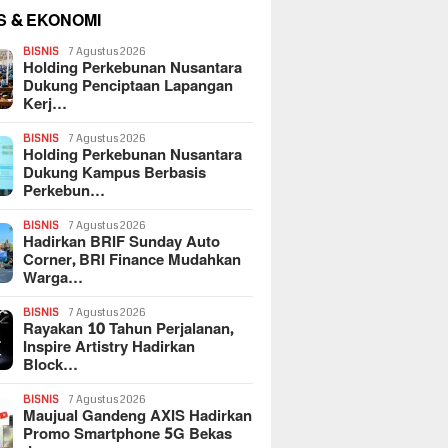
S & EKONOMI
BISNIS
7 Agustus 2026
Holding Perkebunan Nusantara
Dukung Penciptaan Lapangan
Kerj…
BISNIS
7 Agustus 2026
Holding Perkebunan Nusantara
Dukung Kampus Berbasis
Perkebun…
BISNIS
7 Agustus 2026
Hadirkan BRIF Sunday Auto
Corner, BRI Finance Mudahkan
Warga…
BISNIS
7 Agustus 2026
Rayakan 10 Tahun Perjalanan,
Inspire Artistry Hadirkan
Block…
BISNIS
7 Agustus 2026
Maujual Gandeng AXIS Hadirkan
Promo Smartphone 5G Bekas