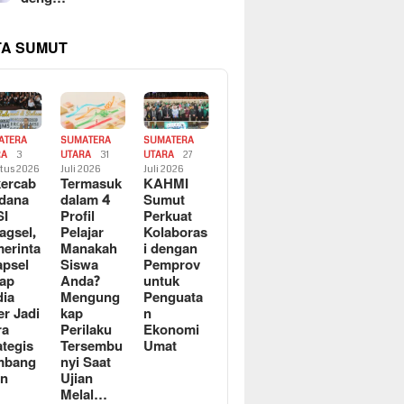
TA SUMUT
ATERA
SUMATERA
SUMATERA
RA
3
UTARA
31
UTARA
27
tus 2026
Juli 2026
Juli 2026
ercab
Termasuk
KAHMI
dana
dalam 4
Sumut
SI
Profil
Perkuat
agsel,
Pelajar
Kolaboras
erinta
Manakah
i dengan
apsel
Siswa
Pemprov
ap
Anda?
untuk
ia
Mengung
Penguata
er Jadi
kap
n
ra
Perilaku
Ekonomi
ategis
Tersembu
Umat
mbang
nyi Saat
an
Ujian
Melal…