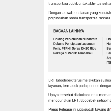
transportasi publik untuk aktivitas sehar
Dengan jadwal perjalanan yang konsis
perpindahan moda transportasi secara l
BACAAN LAINNYA
Holding Perkebunan Nusantara
Ho
Dukung Penciptaan Lapangan
Nu
Kerja, PTPN I Serap 15–20 Ribu
Be
Pekerja di Pabrik Tembakau
Sa
An
ITS
LRT Jabodebek terus melakukan evaluas
layanan, termasuk pada periode dengan 
Upaya tersebut dilakukan untuk memast
menggunakan LRT Jabodebek setiap har
Press Release ini juga sudah tayang di