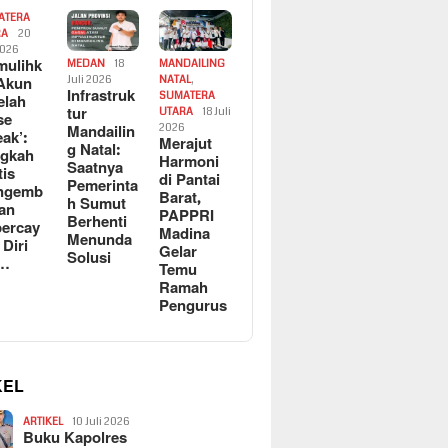
ATERA
RA
20
2026
ulihk
MEDAN
18
MANDAILING
Akun
Juli 2026
NATAL
,
Infrastruk
SUMATERA
elah
tur
UTARA
18 Juli
se
Mandailin
2026
eak’:
Merajut
g Natal:
ngkah
Harmoni
Saatnya
tis
di Pantai
Pemerinta
ngemb
Barat,
h Sumut
kan
PAPPRI
Berhenti
ercay
Madina
Menunda
 Diri
Gelar
Solusi
l…
Temu
Ramah
Pengurus
KEL
ARTIKEL
10 Juli 2026
Buku Kapolres