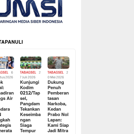
 TAPANULI
AGSEL
6
TABAGSEL
2
TABAGSEL
2
tus 2026
7 Juli 2026
0 Mei 2026
ok
Kunjungi
Dukung
al:
Kodim
Penuh
adiran
0212/Tap
Pemberan
gs Air
sel,
tasan
Pangdam
Narkoba,
dara
Tekankan
Kedan
N
Keseimba
Prabo Nol
ngkah
ngan
Lapan:
ategis
Siaga
Kami Siap
erata
Tempur
Jadi Mitra