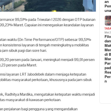
an
Pe
un
ormance 99,51% pada Triwulan I 2026 dengan OTP bulanan
 99,23% Maret. Capaian ini menegaskan keandalan layanan
TAB
Mei 
Fil
patan waktu (On Time Performance/OTP) sebesar 99,51%
da
n konsistensi layanan di tengah meningkatnya mobilitas
Ma
Me
jam sibuk pagi dan sore hari.
di 
Man
99,20 persen pada Januari, meningkat menjadi 99,91 persen
Pa
9,23 persen pada Maret.
pad
Res
ensi layanan LRT Jabodebek dalam menjaga ketepatan
Per
mobilitas masyarakat perkotaan, khususnya pada jam sibuk
n
ek, Radhitya Mardika, mengatakan ketepatan waktu menjadi
itas masyarakat di kawasan perkotaan.
an perjalanan bagi pengguna yang mengandalkan