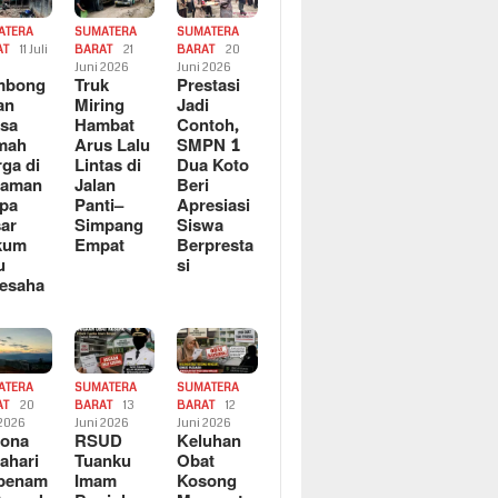
ATERA
SUMATERA
SUMATERA
AT
11 Juli
BARAT
21
BARAT
20
6
Juni 2026
Juni 2026
mbong
Truk
Prestasi
an
Miring
Jadi
sa
Hambat
Contoh,
mah
Arus Lalu
SMPN 1
ga di
Lintas di
Dua Koto
saman
Jalan
Beri
pa
Panti–
Apresiasi
ar
Simpang
Siswa
kum
Empat
Berpresta
u
si
esaha
ATERA
SUMATERA
SUMATERA
AT
20
BARAT
13
BARAT
12
 2026
Juni 2026
Juni 2026
sona
RSUD
Keluhan
ahari
Tuanku
Obat
rbenam
Imam
Kosong