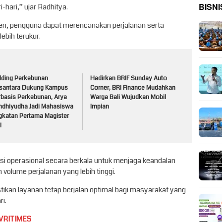
BISNI
i-hari,” ujar Radhitya.
ten, pengguna dapat merencanakan perjalanan serta
ebih terukur.
lding Perkebunan
Hadirkan BRIF Sunday Auto
santara Dukung Kampus
Corner, BRI Finance Mudahkan
rbasis Perkebunan, Arya
Warga Bali Wujudkan Mobil
ndhiyudha Jadi Mahasiswa
Impian
gkatan Pertama Magister
I
i operasional secara berkala untuk menjaga keandalan
volume perjalanan yang lebih tinggi.
ikan layanan tetap berjalan optimal bagi masyarakat yang
i.
VRITIMES