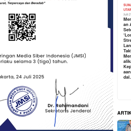
SUM
UTA
Juli 
Mem
an 
Set
‘Lo
Str
La
Tak
Me
ali
Kep
aan
da
ARTI