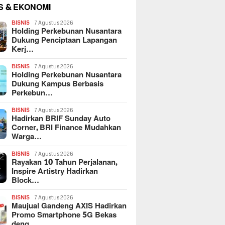
S & EKONOMI
BISNIS
7 Agustus 2026
Holding Perkebunan Nusantara
Dukung Penciptaan Lapangan
Kerj…
BISNIS
7 Agustus 2026
Holding Perkebunan Nusantara
Dukung Kampus Berbasis
Perkebun…
BISNIS
7 Agustus 2026
Hadirkan BRIF Sunday Auto
Corner, BRI Finance Mudahkan
Warga…
BISNIS
7 Agustus 2026
Rayakan 10 Tahun Perjalanan,
Inspire Artistry Hadirkan
Block…
BISNIS
7 Agustus 2026
Maujual Gandeng AXIS Hadirkan
Promo Smartphone 5G Bekas
deng…