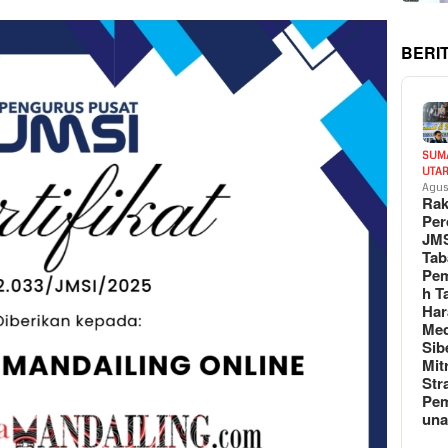
BERI
SUM
UTA
Agus
Rak
Per
JM
Tab
Pem
h T
Har
Med
Sib
Mit
Str
Pe
un