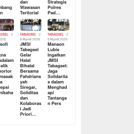
dan
Strategis
mbang
Wawasan
Polres
an
Teritorial
Pad…
AGSEL
2
TABAGSEL
2
TABAGSEL
2
2026
6 Maret 2026
6 Maret 2026
osofi
JMSI
Manaon
n
Tabagsel
Lubis
kna
Gelar
Ingatkan
ndalam
Halal
JMSI
Balik
Bihalal
Tabagsel:
ortor
Bersama
Jaga
rmasak
Fahdrians
Solidarita
a
yah
s dalam
epsi
Siregar,
Menghad
nikaha
Soliditas
api
dan
Tantanga
Kolaboras
n Pers
i Jadi
Priori…