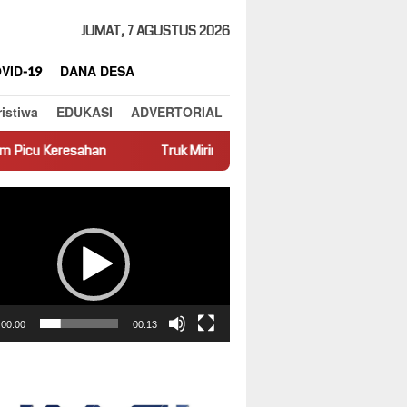
JUMAT, 7 AGUSTUS 2026
VID-19
DANA DESA
ristiwa
EDUKASI
ADVERTORIAL
Truk Miring Hambat Arus Lalu Lintas di Jalan Panti–Simpang 
ar
00:00
00:13