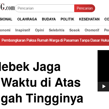
Pencarian
SIONAL
OLAHRAGA
BUDAYA
POLITIK
KESEHATAN
CO
konomi
Inspiratif
Opini
Selebritis
Sosok
Otomotif
Pe
sa Rumah Warga di Pasaman Tanpa Dasar Hukum Picu Keresahan
Pemut
Video
ebek Jaga
 Waktu di Atas
ngah Tingginya