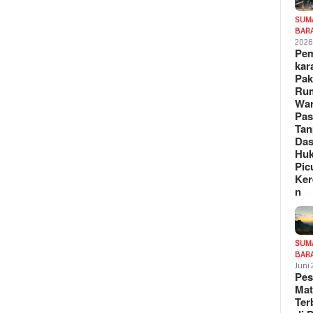
SUM
BAR
202
Pe
kar
Pak
Ru
War
Pa
Tan
Das
Hu
Pic
Ker
n
SUM
BAR
Juni
Pe
Mat
Te